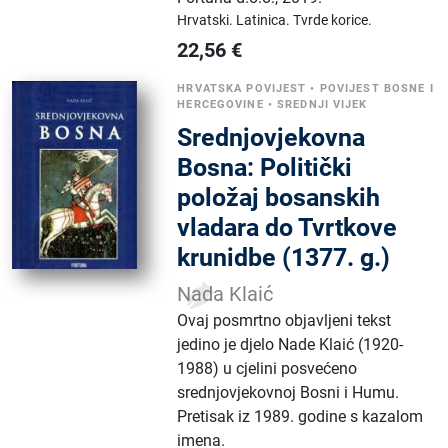
Hrvatski.
Latinica.
Tvrde korice.
22,56
€
HRVATSKA POVIJEST
•
POVIJEST BOSNE I
HERCEGOVINE
•
SREDNJI VIJEK
Srednjovjekovna
Bosna: Politički
položaj bosanskih
vladara do Tvrtkove
krunidbe (1377. g.)
Nada Klaić
Ovaj posmrtno objavljeni tekst
jedino je djelo Nade Klaić (1920-
1988) u cjelini posvećeno
srednjovjekovnoj Bosni i Humu.
Pretisak iz 1989. godine s kazalom
imena.