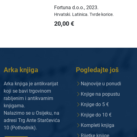
Fortuna d.o.o.
,
2023.
Hrvatski.
Latinica.
Tvrde korice.
20,00
€
Arka knjiga
Pogledajte još
Arka knjiga je antikvarijat
Najnovije u ponudi
koji se bavi trgovinom
Knjige na popustu
rabljenim i antikvarnim
Knjige do 5 €
knjigama.
Nalazimo se u Osijeku, na
Knjige do 10 €
adresi Trg Ante Starčevića
Kompleti knjiga
10 (Pothodnik).
Rijetke knjige