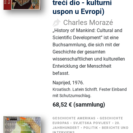
treći dio - kulturni
uspon u Evropi)
Charles Morazé
„History of Mankind: Cultural and
Scientific Development“ ist eine
Buchsammlung, die sich mit der
Geschichte der gesamten
wissenschaftlichen und kulturellen
Entwicklung der Menschheit
befasst.
Naprijed
,
1976.
Kroatisch.
Latein Schrift.
Fester Einband
mit Schutzumschlag.
68,52
€
(sammlung)
GESCHICHTE AMERIKAS
•
GESCHICHTE
EUROPAS
•
SVJETSKA POVIJEST
•
20.
JAHRHUNDERT
•
POLITIK
•
BERICHTE UND
INTERVIEWS