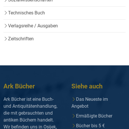
Technisches Buch
Verlagsreihe / Ausgaben
Zeitschriften
Ark Bücher
Siehe auch
Ark Bücher ist eine Buch-
Das Neueste im
und Antiquitätenhandlung,
Angebot
die mit gebrauchten und
Ermäßigte Bücher
antiken Büchern handelt.
Bücher bis 5 €
Wir befinden uns in Osijek,