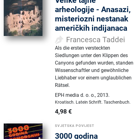
Velike tajne
arheologije - Anasazi,
misteriozni nestanak
američkih indijanaca
Francesca Taddei
Als die ersten versteckten
Siedlungen unter den Klippen des
Canyons gefunden wurden, standen
Wissenschaftler und gewöhnliche
Liebhaber vor einem unglaublichen
Rätsel.
EPH media d. o. o.
,
2013.
Kroatisch.
Latein Schrift.
Taschenbuch.
4,98
€
SVJETSKA POVIJEST
3000 godina