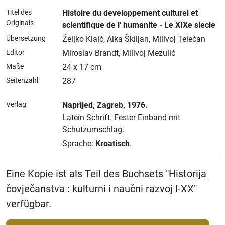
Titel des
Histoire du developpement culturel et
Originals
scientifique de l' humanite - Le XIXe siecle
Übersetzung
Željko Klaić, Alka Škiljan, Milivoj Telećan
Editor
Miroslav Brandt, Milivoj Mezulić
Maße
24 x 17 cm
Seitenzahl
287
Verlag
Naprijed
, Zagreb
, 1976.
Latein Schrift.
Fester Einband mit
Schutzumschlag.
Sprache:
Kroatisch
.
Eine Kopie ist als Teil des Buchsets "Historija
čovječanstva : kulturni i naučni razvoj I-XX"
verfügbar.