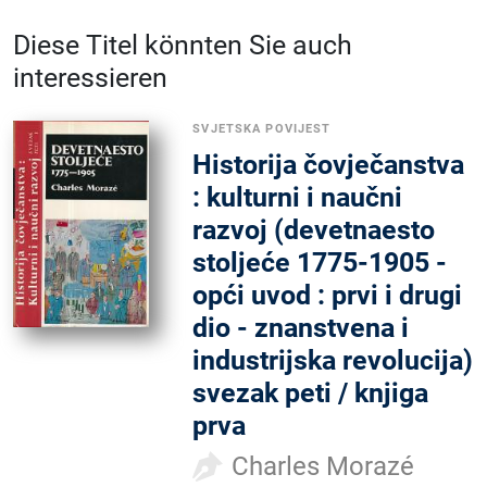
Diese Titel könnten Sie auch
interessieren
SVJETSKA POVIJEST
Historija čovječanstva
: kulturni i naučni
razvoj (devetnaesto
stoljeće 1775-1905 -
opći uvod : prvi i drugi
dio - znanstvena i
industrijska revolucija)
svezak peti / knjiga
prva
Charles Morazé