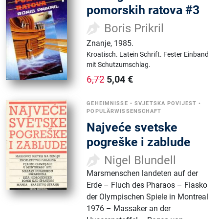
pomorskih ratova #3
Boris Prikril
Znanje
,
1985.
Kroatisch.
Latein Schrift.
Fester Einband
mit Schutzumschlag.
5,04
€
6,72
GEHEIMNISSE
•
SVJETSKA POVIJEST
•
POPULÄRWISSENSCHAFT
Najveće svetske
pogreške i zablude
Nigel Blundell
Marsmenschen landeten auf der
Erde – Fluch des Pharaos – Fiasko
der Olympischen Spiele in Montreal
1976 – Massaker an der