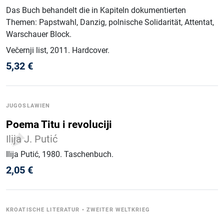
Das Buch behandelt die in Kapiteln dokumentierten
Themen: Papstwahl, Danzig, polnische Solidarität, Attentat,
Warschauer Block.
Večernji list
, 2011
.
Hardcover
.
5,32
€
JUGOSLAWIEN
Poema Titu i revoluciji
Ilija J. Putić
Ilija Putić
, 1980
.
Taschenbuch
.
2,05
€
KROATISCHE LITERATUR
•
ZWEITER WELTKRIEG