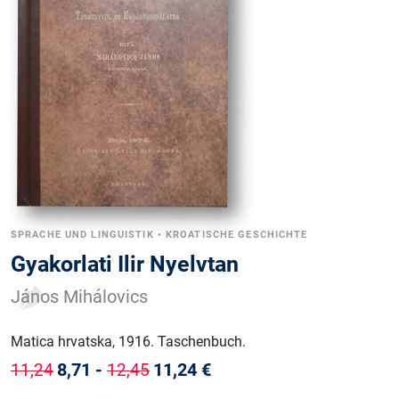
SPRACHE UND LINGUISTIK
•
KROATISCHE GESCHICHTE
Gyakorlati Ilir Nyelvtan
János Mihálovics
Matica hrvatska
, 1916
.
Taschenbuch
.
8,71
-
11,24
€
11,24
12,45