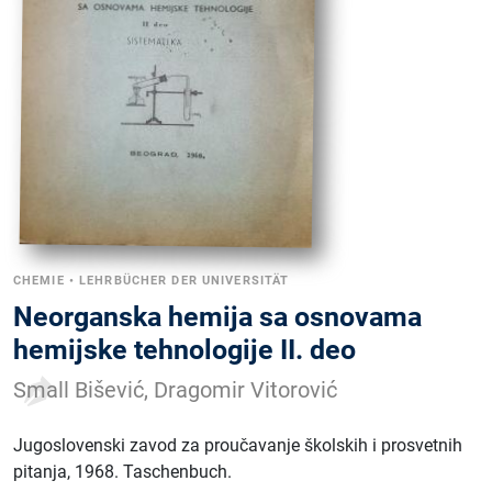
CHEMIE
•
LEHRBÜCHER DER UNIVERSITÄT
Neorganska hemija sa osnovama
hemijske tehnologije II. deo
Small Bišević, Dragomir Vitorović
Jugoslovenski zavod za proučavanje školskih i prosvetnih
pitanja
, 1968
.
Taschenbuch
.