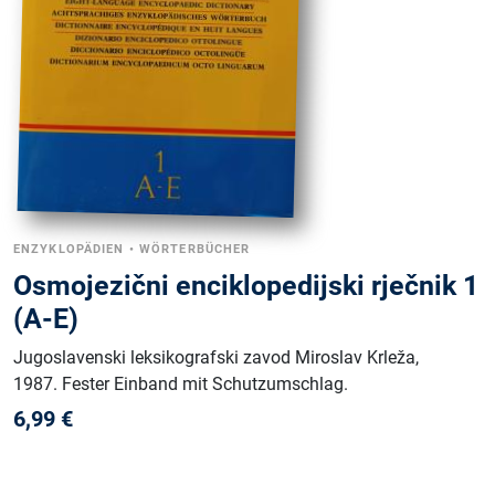
ENZYKLOPÄDIEN
•
WÖRTERBÜCHER
Osmojezični enciklopedijski rječnik 1
(A-E)
Jugoslavenski leksikografski zavod Miroslav Krleža
,
1987
.
Fester Einband mit Schutzumschlag
.
6,99
€