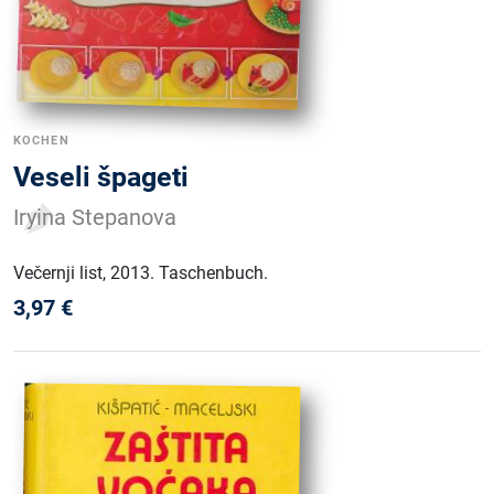
KOCHEN
Veseli špageti
Iryina Stepanova
Večernji list
, 2013
.
Taschenbuch
.
3,97
€