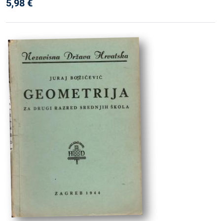
5,98
€