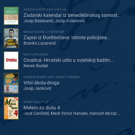
GESCHICHTE DER KIRCHE
Zadarski kalendar iz benediktinskog samost...
Josip Balabanić, Josip Kolanović
KROATISCHE LITERATUR
Zapisi iz Đorđevićeve: istinite policijske...
Branko Lazarević
KULTUROLOGIE
Croatica: Hrvatski udio u svjetskoj baštin...
Neven Budak
HANDBÜCHER UND ANLEITUNGEN
Vrtić-škola-droga
Josip Janković
SPIRITUALITÄT
Melem za dušu 4
Jack Canfield, Mark Victor Hansen, Hanoch Mccar...