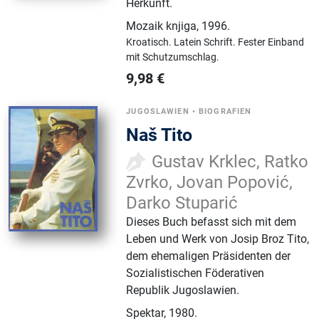
Herkunft.
Mozaik knjiga
,
1996.
Kroatisch.
Latein Schrift.
Fester Einband
mit Schutzumschlag.
9,98
€
JUGOSLAWIEN
•
BIOGRAFIEN
Naš Tito
Gustav Krklec, Ratko
Zvrko, Jovan Popović,
Darko Stuparić
Dieses Buch befasst sich mit dem
Leben und Werk von Josip Broz Tito,
dem ehemaligen Präsidenten der
Sozialistischen Föderativen
Republik Jugoslawien.
Spektar
,
1980.