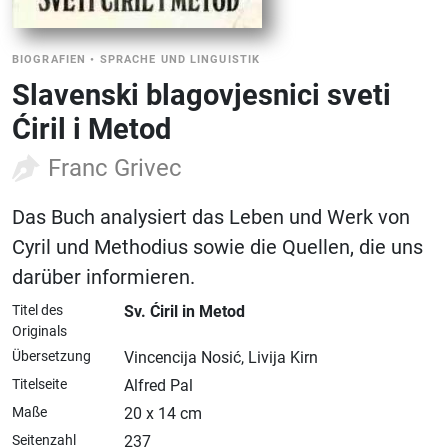
BIOGRAFIEN
•
SPRACHE UND LINGUISTIK
Slavenski blagovjesnici sveti
Ćiril i Metod
Franc Grivec
Das Buch analysiert das Leben und Werk von
Cyril und Methodius sowie die Quellen, die uns
darüber informieren.
Titel des
Sv. Ćiril in Metod
Originals
Übersetzung
Vincencija Nosić, Livija Kirn
Titelseite
Alfred Pal
Maße
20 x 14 cm
Seitenzahl
237