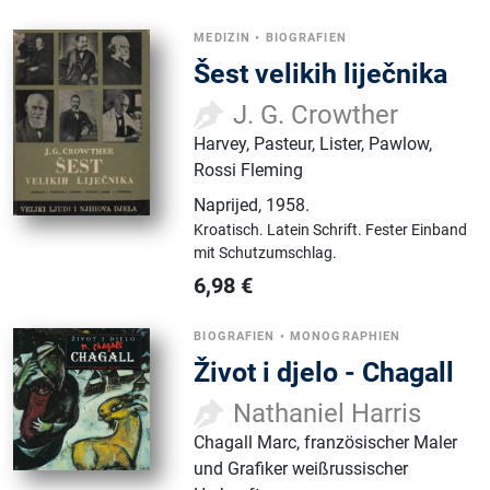
MEDIZIN
•
BIOGRAFIEN
Šest velikih liječnika
J. G. Crowther
Harvey, Pasteur, Lister, Pawlow,
Rossi Fleming
Naprijed
,
1958.
Kroatisch.
Latein Schrift.
Fester Einband
mit Schutzumschlag.
6,98
€
BIOGRAFIEN
•
MONOGRAPHIEN
Život i djelo - Chagall
Nathaniel Harris
Chagall Marc, französischer Maler
und Grafiker weißrussischer