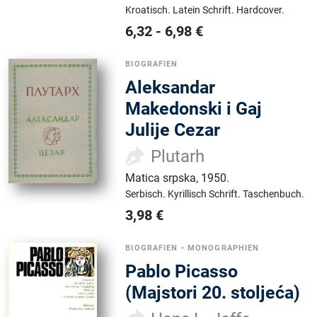
Kroatisch.
Latein Schrift.
Hardcover.
6,32
-
6,98
€
BIOGRAFIEN
Aleksandar
Makedonski i Gaj
Julije Cezar
Plutarh
Matica srpska
,
1950.
Serbisch.
Kyrillisch Schrift.
Taschenbuch.
3,98
€
BIOGRAFIEN
•
MONOGRAPHIEN
Pablo Picasso
(Majstori 20. stoljeća)