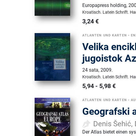
Europapress holding
,
200
Kroatisch.
Latein Schrift.
Ha
3,24
€
ATLANTEN UND KARTEN
•
EN
Velika encik
jugoistok Az
24 sata
,
2009.
Kroatisch.
Latein Schrift.
Ha
5,94
-
5,98
€
ATLANTEN UND KARTEN
•
AU
Geografski 
Denis Šehić,
Der Atlas bietet einen s