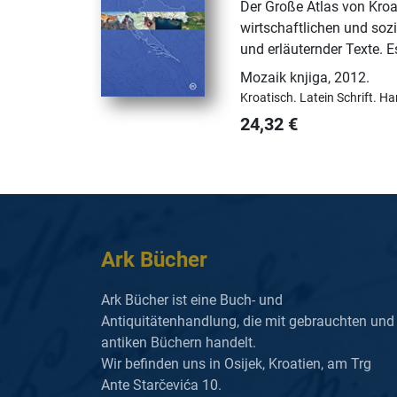
Der Große Atlas von Kroat
wirtschaftlichen und soz
und erläuternder Texte. 
Mozaik knjiga
,
2012.
Kroatisch.
Latein Schrift.
Ha
24,32
€
Ark Bücher
Ark Bücher ist eine Buch- und
Antiquitätenhandlung, die mit gebrauchten und
antiken Büchern handelt.
Wir befinden uns in Osijek, Kroatien, am Trg
Ante Starčevića 10.