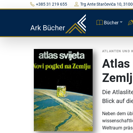
+385 31 219 655
Trg Ante Starčevića 10, 3100
Bücher
Ark Bücher
ATLANTEN UND 
Atlas
Zemlj
Die Atlasli
Blick auf di
Neben dem übli
wissenschaftl
Weltraum präse