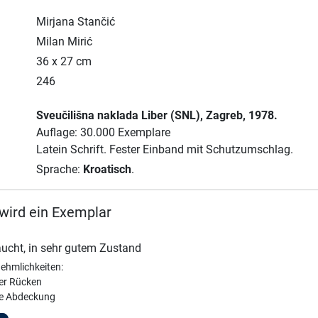
Mirjana Stančić
Milan Mirić
36 x 27 cm
246
Sveučilišna naklada Liber (SNL)
, Zagreb
, 1978.
Auflage: 30.000 Exemplare
Latein Schrift.
Fester Einband mit Schutzumschlag.
Sprache:
Kroatisch
.
wird ein Exemplar
ucht, in sehr gutem Zustand
ehmlichkeiten:
er Rücken
e Abdeckung