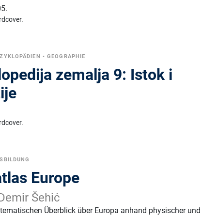
5.
rdcover.
ZYKLOPÄDIEN
•
GEOGRAPHIE
lopedija zemalja 9: Istok i
ije
rdcover.
SBILDUNG
atlas Europe
 Demir Šehić
ystematischen Überblick über Europa anhand physischer und