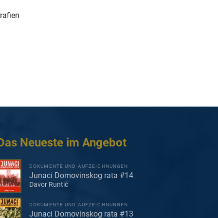
rafien
Das Neueste im Angebot
DOKUMENTE UND AUFZEICHNUNGEN
Junaci Domovinskog rata #14
Davor Runtić
DOKUMENTE UND AUFZEICHNUNGEN
Junaci Domovinskog rata #13