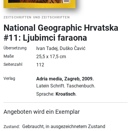
ZEITSCHRIFTEN UND ZEITSCHRIFTEN
National Geographic Hrvatska
#11: Ljubimci faraona
Übersetzung
Ivan Tadej, Duško Čavić
Maße
25,5 x 17,5 cm
Seitenzahl
112
Verlag
Adria media
, Zagreb
, 2009.
Latein Schrift.
Taschenbuch.
Sprache:
Kroatisch
.
Angeboten wird ein Exemplar
:
Gebraucht, in ausgezeichnetem Zustand
Zustand