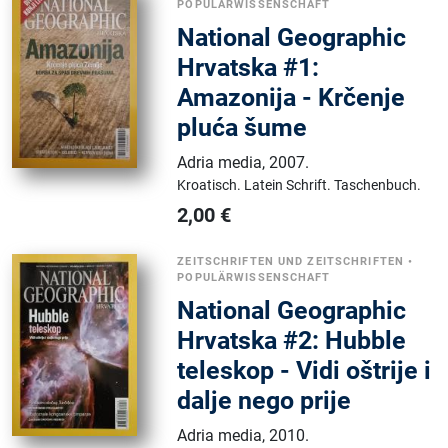
POPULÄRWISSENSCHAFT
National Geographic
Hrvatska #1:
Amazonija - Krčenje
pluća šume
Adria media
,
2007.
Kroatisch.
Latein Schrift.
Taschenbuch.
2,00
€
ZEITSCHRIFTEN UND ZEITSCHRIFTEN
•
POPULÄRWISSENSCHAFT
National Geographic
Hrvatska #2: Hubble
teleskop - Vidi oštrije i
dalje nego prije
Adria media
,
2010.