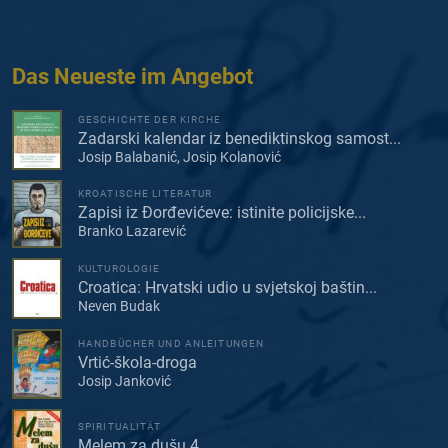
Das Neueste im Angebot
GESCHICHTE DER KIRCHE
Zadarski kalendar iz benediktinskog samost...
Josip Balabanić, Josip Kolanović
KROATISCHE LITERATUR
Zapisi iz Đorđevićeve: istinite policijske...
Branko Lazarević
KULTUROLOGIE
Croatica: Hrvatski udio u svjetskoj baštin...
Neven Budak
HANDBÜCHER UND ANLEITUNGEN
Vrtić-škola-droga
Josip Janković
SPIRITUALITÄT
Melem za dušu 4