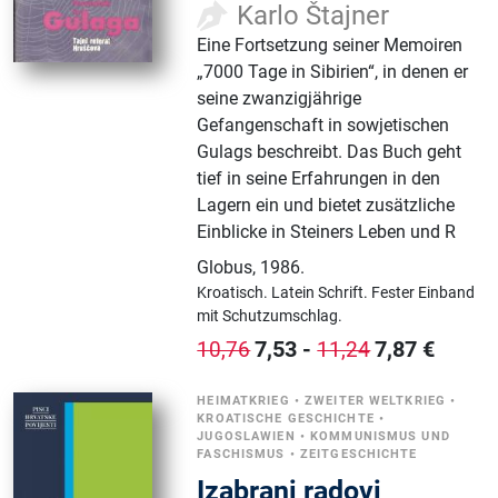
Karlo Štajner
Eine Fortsetzung seiner Memoiren
„7000 Tage in Sibirien“, in denen er
seine zwanzigjährige
Gefangenschaft in sowjetischen
Gulags beschreibt. Das Buch geht
tief in seine Erfahrungen in den
Lagern ein und bietet zusätzliche
Einblicke in Steiners Leben und R
Globus
,
1986.
Kroatisch.
Latein Schrift.
Fester Einband
mit Schutzumschlag.
7,53
-
7,87
€
10,76
11,24
HEIMATKRIEG
•
ZWEITER WELTKRIEG
•
KROATISCHE GESCHICHTE
•
JUGOSLAWIEN
•
KOMMUNISMUS UND
FASCHISMUS
•
ZEITGESCHICHTE
Izabrani radovi