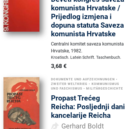
komunista Hrvatske /
Prijedlog izmjena i
dopuna statuta Saveza
komunista Hrvatske
Centralni komitet saveza komunista
Hrvatske
,
1982.
Kroatisch.
Latein Schrift.
Taschenbuch.
3,68
€
DOKUMENTE UND AUFZEICHNUNGEN
•
ZWEITER WELTKRIEG
•
KOMMUNISMUS
UND FASCHISMUS
•
MILITÄRGESCHICHTE
Propast Trećeg
Reicha: Posljednji dani
kancelarije Reicha
Gerhard Boldt