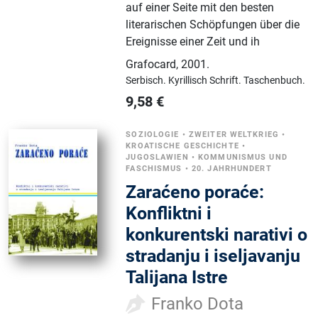
auf einer Seite mit den besten
literarischen Schöpfungen über die
Ereignisse einer Zeit und ih
Grafocard
,
2001.
Serbisch.
Kyrillisch Schrift.
Taschenbuch.
9,58
€
SOZIOLOGIE
•
ZWEITER WELTKRIEG
•
KROATISCHE GESCHICHTE
•
JUGOSLAWIEN
•
KOMMUNISMUS UND
FASCHISMUS
•
20. JAHRHUNDERT
Zaraćeno poraće:
Konfliktni i
konkurentski narativi o
stradanju i iseljavanju
Talijana Istre
Franko Dota