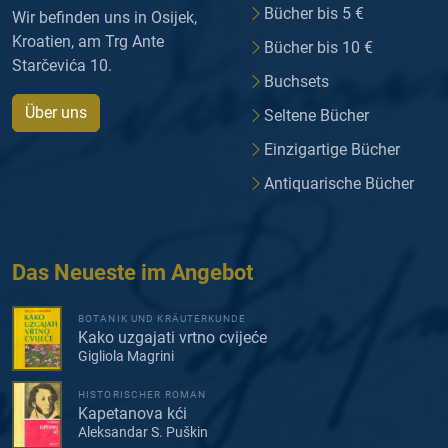
Bücher bis 5 €
Wir befinden uns in Osijek,
Kroatien, am Trg Ante
Bücher bis 10 €
Starčevića 10.
Buchsets
Über uns
Seltene Bücher
Einzigartige Bücher
Antiquarische Bücher
Das Neueste im Angebot
BOTANIK UND KRÄUTERKUNDE
Kako uzgajati vrtno cvijeće
Gigliola Magrini
HISTORISCHER ROMAN
Kapetanova kći
Aleksandar S. Puškin