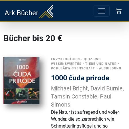
Ark Bücher
Bücher bis 20 €
ENZYKLOPÄDIEN
•
QUIZ UND
WISSENSWERTES
•
TIERE UND NATUR
•
POPULÄRWISSENSCHAFT
•
AUSBILDUNG
1000 čuda prirode
Michael Bright, David Burnie,
Tamsin Constable, Paul
Simons
Die Natur ist aufregend und voller
Wunder, die so zerbrechlich wie
Schmetterlingsflügel und so