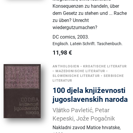
Konsequenzen zu handeln, über
dem Gesetz zu stehen und ... Rache
zu üben? Unrecht
wiedergutzumachen?
DC comics
,
2003.
Englisch.
Latein Schrift.
Taschenbuch.
11,98
€
ANTHOLOGIEN
•
KROATISCHE LITERATUR
•
MAZEDONISCHE LITERATUR
•
SLOWENISCHE LITERATUR
•
SERBISCHE
LITERATUR
100 djela književnosti
jugoslavenskih naroda
Vlatko Pavletić, Petar
Kepeski, Jože Pogačnik
Nakladni zavod Matice hrvatske
,