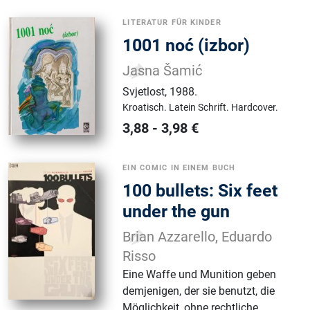
LITERATUR FÜR KINDER
1001 noć (izbor)
Jasna Šamić
Svjetlost
,
1988.
Kroatisch.
Latein Schrift.
Hardcover.
3,88
-
3,98
€
EIN COMIC IN EINEM BUCH
100 bullets: Six feet
under the gun
Brian Azzarello, Eduardo
Risso
Eine Waffe und Munition geben
demjenigen, der sie benutzt, die
Möglichkeit, ohne rechtliche