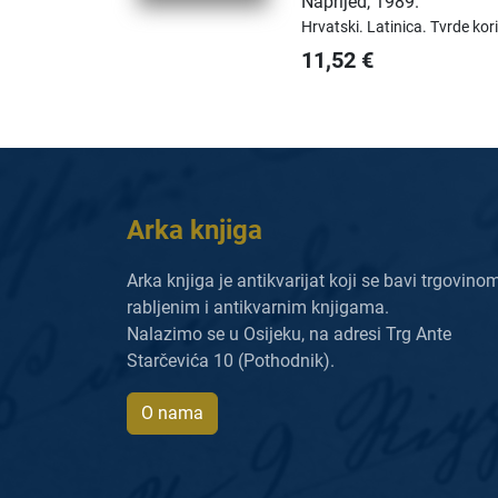
Naprijed
,
1989.
Hrvatski.
Latinica.
Tvrde kor
11,52
€
Arka knjiga
Arka knjiga je antikvarijat koji se bavi trgovino
rabljenim i antikvarnim knjigama.
Nalazimo se u Osijeku, na adresi Trg Ante
Starčevića 10 (Pothodnik).
O nama