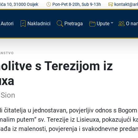
ića 10, 31000 Osijek
Pon-Pet 8-20h, Sub 9-13h
kontakt@ark
Autori
Nakladnici
Pretraga
Upute
O na
ANSTVO
olitve s Terezijom iz
uxa
 Sion
di čitatelja u jednostavan, povjerljiv odnos s Bogom
alim putem” sv. Terezije iz Lisieuxa, pokazujući k
rađa iz malenosti, povjerenja i svakodnevne predan