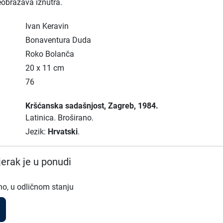
obražava iznutra.
Ivan Keravin
Bonaventura Duda
Roko Bolanča
20 x 11 cm
76
Kršćanska sadašnjost
, Zagreb
, 1984.
Latinica.
Broširano.
Jezik:
Hrvatski
.
erak je u ponudi
no, u odličnom stanju