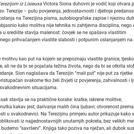
Terezijom iz Lisieuxa
Victora Siona duhovni je vodič koji otvara p
. Terezije – putu povjerenja, jednostavnosti i djetinje predanos
oslanja na Terezijina pisma, autobiografske zapise i njezinu d
 objasnio kako molitva nije tehnika ni zahtjevna disciplina, nego
ja u središte stavlja malenost: čovjek se ne spašava vlastitim
nego prihvaćanjem vlastite slabosti i potpunim oslanjanjem na
e molitvu kao put na kojem se prepoznaju vlastite granice, tjesko
, ali ne da bi se pojačala težina života, nego da bi se otkrila sl
danje. Sion naglašava da Terezijin “mali put” nije put za rijetke
ristupačan svakome tko želi živjeti iz povjerenja, zahvalnosti i l
svakodnevnim situacijama.
ak stavlja se na praktične korake: kratke, iskrene molitve;
enutka kakav jest; darivanje malih čina ljubavi; otvorenost prema
osti u svakodnevici. Na Terezijinu primjeru autor prikazuje kako 
blikovati iz najjednostavnijih unutarnjih pokreta, bez velikih me
 budemo “savršeni”. Knjiga tako poziva na nježan, ali dubok sus