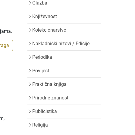
Glazba
Književnost
Kolekcionarstvo
ijama.
Nakladnički nizovi / Edicije
traga
Periodika
Povijest
Praktična knjiga
Prirodne znanosti
Publicistika
em,
Religija
.