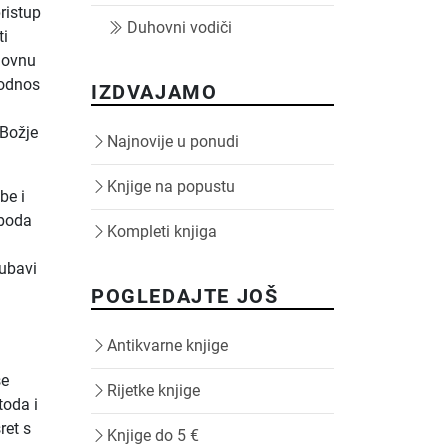
ristup
Duhovni vodiči
ti
uhovnu
 odnos
IZDVAJAMO
 Božje
Najnovije u ponudi
Knjige na popustu
be i
oboda
Kompleti knjiga
jubavi
POGLEDAJTE JOŠ
Antikvarne knjige
se
Rijetke knjige
toda i
ret s
Knjige do 5 €