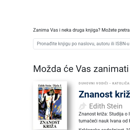
Zanima Vas i neka druga knjiga? Možete pretraži
Možda će Vas zanimati i
DUHOVNI VODIČI
•
KATOLIČ
Znanost križ
Edith Stein
Znanost križa: Studija o 
tumačeći nauk Ivana od K