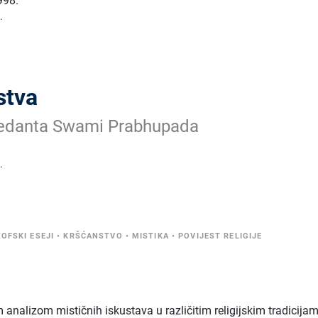
998.
.
stva
vedanta Swami Prabhupada
.
ZOFSKI ESEJI
•
KRŠĆANSTVO
•
MISTIKA
•
POVIJEST RELIGIJE
analizom mističnih iskustava u različitim religijskim tradicijam