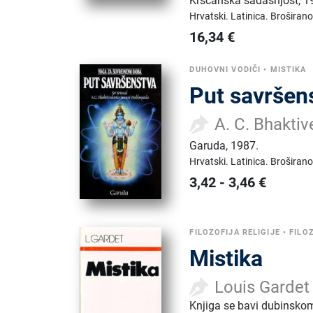
Kršćanska sadašnjost
,
1
Hrvatski.
Latinica.
Broširano
16,34
€
DUHOVNI VODIČI
•
MISTIKA
Put savršen
A. C. Bhakti
Garuda
,
1987.
Hrvatski.
Latinica.
Broširano
3,42
-
3,46
€
FILOZOFIJA RELIGIJE
•
FILO
Mistika
Louis Gardet
Knjiga se bavi dubinskom 