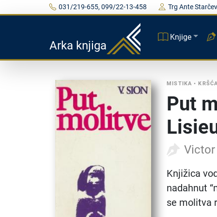
031/219-655, 099/22-13-458
Trg Ante Starčev
Knjige
Arka knjiga
MISTIKA
•
KRŠĆ
Put m
Lisie
Victor
Knjižica vo
nadahnut “m
se molitva 