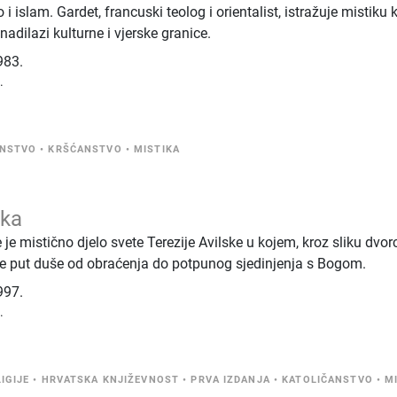
 islam. Gardet, francuski teolog i orientalist, istražuje mistiku 
nadilazi kulturne i vjerske granice.
983.
.
ANSTVO
•
KRŠĆANSTVO
•
MISTIKA
ska
e mistično djelo svete Terezije Avilske u kojem, kroz sliku dvor
 put duše od obraćenja do potpunog sjedinjenja s Bogom.
997.
.
IGIJE
•
HRVATSKA KNJIŽEVNOST
•
PRVA IZDANJA
•
KATOLIČANSTVO
•
M