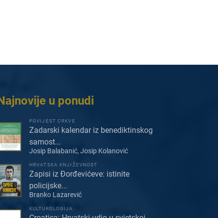
Najnovije u ponudi
POVIJEST CRKVE
Zadarski kalendar iz benediktinskog
samost...
Josip Balabanić, Josip Kolanović
HRVATSKA KNJIŽEVNOST
Zapisi iz Đorđevićeve: istinite
policijske...
Branko Lazarević
KULTUROLOGIJA
Croatica: Hrvatski udio u svjetskoj