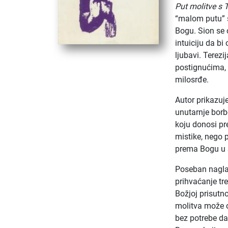
Put molitve s 
“malom putu” sv
Bogu. Sion se 
intuiciju da bi
ljubavi. Terezi
postignućima, 
milosrđe.
Autor prikazuj
unutarnje borbe
koju donosi pre
mistike, nego p
prema Bogu u 
Poseban naglas
prihvaćanje tr
Božjoj prisutn
molitva može o
bez potrebe da