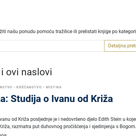
ti našu ponudu pomoću tražilice ili prelistati knjige po kategor
Detaljna pre
 ovi naslovi
ANSTVO
•
KRŠĆANSTVO
•
MISTIKA
a: Studija o Ivanu od Križa
Ivanu od Križa posljednje je i nedovršeno djelo Edith Stein u koj
riža, razmatra put duhovnog pročišćenja i sjedinjenja s Bogom