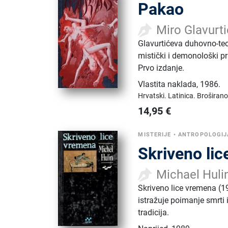
Pakao
Miro Glavurti
Glavurtićeva duhovno-te
mistički i demonološki p
Prvo izdanje.
Vlastita naklada
,
1986.
Hrvatski.
Latinica.
Broširano
14,95
€
MISTERIJE
•
ANTROPOLOGIJ
Skriveno li
Michael Huli
Skriveno lice vremena (19
istražuje poimanje smrti i
tradicija.