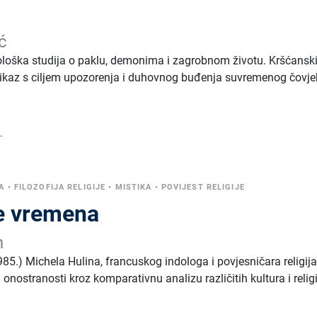
ć
ološka studija o paklu, demonima i zagrobnom životu. Kršćansk
rikaz s ciljem upozorenja i duhovnog buđenja suvremenog čovje
.
A
•
FILOZOFIJA RELIGIJE
•
MISTIKA
•
POVIJEST RELIGIJE
ce vremena
n
85.) Michela Hulina, francuskog indologa i povjesničara religija
 onostranosti kroz komparativnu analizu različitih kultura i relig