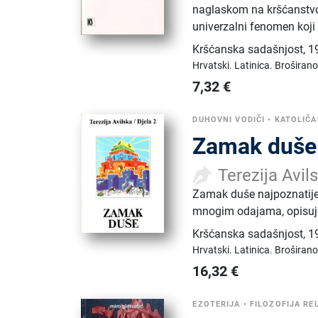
naglaskom na kršćanstvo i
univerzalni fenomen koji 
Kršćanska sadašnjost
,
1
Hrvatski.
Latinica.
Broširano
7,32
€
DUHOVNI VODIČI
•
KATOLIČ
Zamak duše
Terezija Avil
Zamak duše najpoznatije j
mnogim odajama, opisuje
Kršćanska sadašnjost
,
1
Hrvatski.
Latinica.
Broširano
16,32
€
EZOTERIJA
•
FILOZOFIJA REL