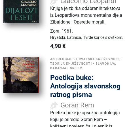
Giacomo Leopardi
Knjiga je zbirka odabranih tekstova
iz Leopardiova monumentalna djela
Zibaldone i Operette morali.
Zora
,
1961.
Hrvatski.
Latinica.
Tvrde korice s ovitkom.
4,98
€
ANTOLOGIJE
•
HRVATSKA KNJIŽEVNOST
•
TEORIJA KNJIŽEVNOSTI
•
SLAVONIJA,
BARANJA I SRIJEM
Poetika buke:
Antologija slavonskog
ratnog pisma
Goran Rem
Poetika buke je opsežna antologija
koju je priredio Goran Rem –
književni povjesniča i pjesnik iz