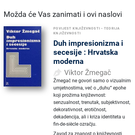
Možda će Vas zanimati i ovi naslovi
POVIJEST KNJIŽEVNOSTI
•
TEORIJA
KNJIŽEVNOSTI
Duh impresionizma i
secesije : Hrvatska
moderna
Viktor Žmegač
Žmegač ne govori samo o vizualnim
umjetnostima, već o „duhu“ epohe
koji prožima književnost:
senzualnost, trenutak, subjektivnost,
dekorativnost, erotičnost,
dekadencija, ali i kriza identiteta u
fin-de-siècle ozračju.
Zavod za znanost o književnosti