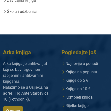
Zavičajna knjiga
Škola i udžbenici
Arka knjiga
Pogledajte još
Arka knjiga je antikvarijat
Najnovije u ponudi
koji se bavi trgovinom
Knjige na popustu
rabljenim i antikvarnim
Knjige do 5 €
knjigama.
Nalazimo se u Osijeku, na
Knjige do 10 €
adresi Trg Ante Starčevića
Kompleti knjiga
10 (Pothodnik).
Rijetke knjige
O nama