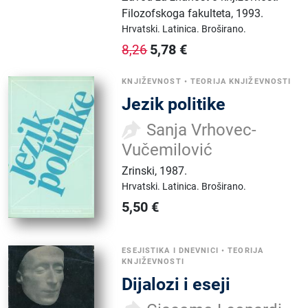
Filozofskoga fakulteta
,
1993.
Hrvatski.
Latinica.
Broširano.
5,78
€
8,26
KNJIŽEVNOST
•
TEORIJA KNJIŽEVNOSTI
Jezik politike
Sanja Vrhovec-
Vučemilović
Zrinski
,
1987.
Hrvatski.
Latinica.
Broširano.
5,50
€
ESEJISTIKA I DNEVNICI
•
TEORIJA
KNJIŽEVNOSTI
Dijalozi i eseji