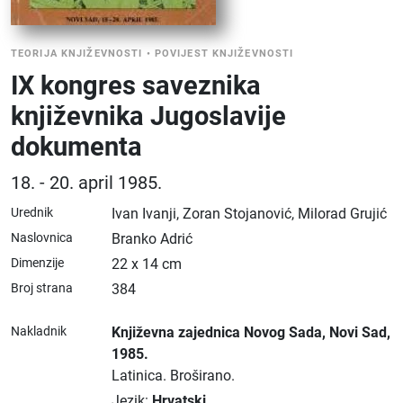
TEORIJA KNJIŽEVNOSTI
•
POVIJEST KNJIŽEVNOSTI
IX kongres saveznika
književnika Jugoslavije
dokumenta
18. - 20. april 1985.
Urednik
Ivan Ivanji, Zoran Stojanović, Milorad Grujić
Naslovnica
Branko Adrić
Dimenzije
22 x 14 cm
Broj strana
384
Nakladnik
Književna zajednica Novog Sada
, Novi Sad
,
1985.
Latinica.
Broširano.
Jezik:
Hrvatski
.