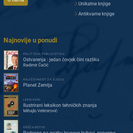
Unikatne knjige
Antikvarne knjige
Najnovije u ponudi
POLITIČKA PUBLICISTIKA
Ostvarenja : jedan čovjek čini razliku
Radimir Čačić
KNJIŽEVNOST ZA DJECU
Planet Zemlja
LEKSIKONI
Ilustrirani leksikon tehničkih znanja
Mihajlo Velimirović
KRŠĆANSTVO
Radosno na gozbu Isusove ljubavi, ponosno ...