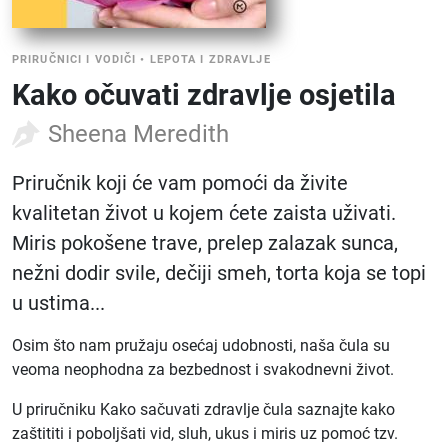
PRIRUČNICI I VODIČI
•
LEPOTA I ZDRAVLJE
Kako očuvati zdravlje osjetila
Sheena Meredith
Priručnik koji će vam pomoći da živite
kvalitetan život u kojem ćete zaista uživati.
Miris pokošene trave, prelep zalazak sunca,
nežni dodir svile, dečiji smeh, torta koja se topi
u ustima...
Osim što nam pružaju osećaj udobnosti, naša čula su
veoma neophodna za bezbednost i svakodnevni život.
U priručniku Kako sačuvati zdravlje čula saznajte kako
zaštititi i poboljšati vid, sluh, ukus i miris uz pomoć tzv.