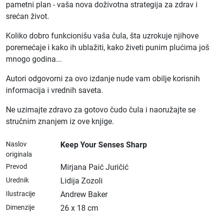
pametni plan - vaša nova doživotna strategija za zdrav i
srećan život.
Koliko dobro funkcionišu vaša čula, šta uzrokuje njihove
poremećaje i kako ih ublažiti, kako živeti punim plućima još
mnogo godina...
Autori odgovorni za ovo izdanje nude vam obilje korisnih
informacija i vrednih saveta.
Ne uzimajte zdravo za gotovo čudo čula i naoružajte se
stručnim znanjem iz ove knjige.
Naslov
Keep Your Senses Sharp
originala
Prevod
Mirjana Paić Juričić
Urednik
Lidija Zozoli
Ilustracije
Andrew Baker
Dimenzije
26 x 18 cm