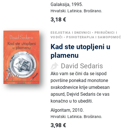
Galaksija
,
1995.
Hrvatski.
Latinica.
Broširano.
3,18
€
ESEJISTIKA I DNEVNICI
•
PRIRUČNICI I
VODIČI
•
PSIHOTERAPIJA I SAMOPOMOĆ
Kad ste utopljeni u
plamenu
David Sedaris
Ako vam se čini da se ispod
površine ponekad monotone
svakodnevice krije urnebesan
apsurd, Dejvid Sedaris će vas
konačno u to ubediti.
Algoritam
,
2010.
Hrvatski.
Latinica.
Broširano.
3,98
€