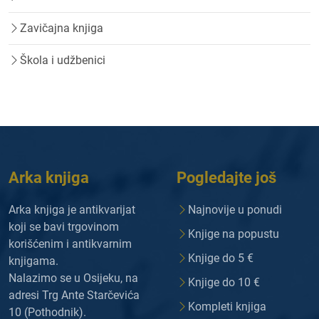
Zavičajna knjiga
Škola i udžbenici
Arka knjiga
Pogledajte još
Arka knjiga je antikvarijat
Najnovije u ponudi
koji se bavi trgovinom
Knjige na popustu
korišćenim i antikvarnim
Knjige do 5 €
knjigama.
Nalazimo se u Osijeku, na
Knjige do 10 €
adresi Trg Ante Starčevića
Kompleti knjiga
10 (Pothodnik).