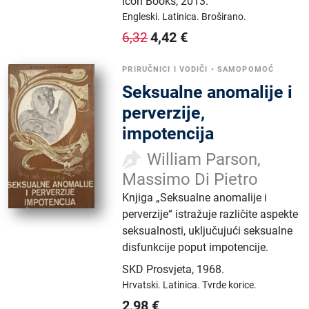
Icon Books
,
2013.
Engleski.
Latinica.
Broširano.
4,42
€
6,32
PRIRUČNICI I VODIČI
•
SAMOPOMOĆ
Seksualne anomalije i
perverzije,
impotencija
William Parson,
Massimo Di Pietro
Knjiga „Seksualne anomalije i
perverzije“ istražuje različite aspekte
seksualnosti, uključujući seksualne
disfunkcije poput impotencije.
SKD Prosvjeta
,
1968.
Hrvatski.
Latinica.
Tvrde korice.
2,98
€