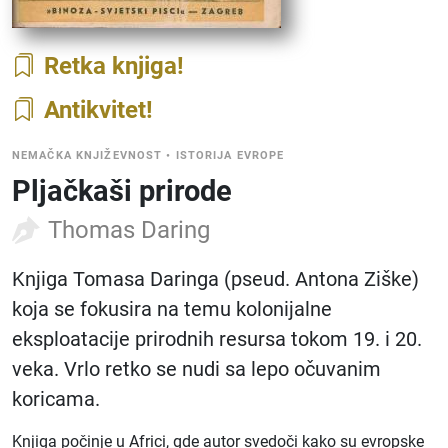
Retka knjiga
Antikvitet
NEMAČKA KNJIŽEVNOST
•
ISTORIJA EVROPE
Pljačkaši prirode
Thomas Daring
Knjiga Tomasa Daringa (pseud. Antona Ziške)
koja se fokusira na temu kolonijalne
eksploatacije prirodnih resursa tokom 19. i 20.
veka. Vrlo retko se nudi sa lepo očuvanim
koricama.
Knjiga počinje u Africi, gde autor svedoči kako su evropske