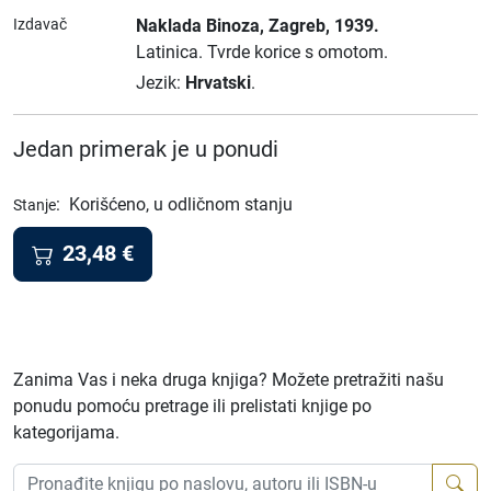
Izdavač
Naklada Binoza
, Zagreb
, 1939.
Latinica.
Tvrde korice s omotom.
Jezik:
Hrvatski
.
Jedan primerak je u ponudi
:
Korišćeno, u odličnom stanju
Stanje
23,48
€
Zanima Vas i neka druga knjiga? Možete pretražiti našu
ponudu pomoću pretrage ili prelistati knjige po
kategorijama.