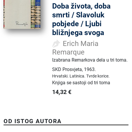
Doba života, doba
smrti / Slavoluk
pobjede / Ljubi
bližnjega svoga
Erich Maria
Remarque
Izabrana Remarkova dela u tri toma.
SKD Prosvjeta
,
1963.
Hrvatski.
Latinica.
Tvrde korice.
Knjiga se sastoji od tri toma
14,32
€
OD ISTOG AUTORA