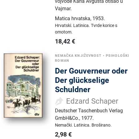
vojvode Karla Avgusta otišao u
Vajmar.
Matica hrvatska
,
1953.
Hrvatski.
Latinica.
Tvrde korice s
omotom.
18,42
€
NEMAČKA KNJIŽEVNOST
•
PSIHOLOŠKI
ROMAN
Der Gouverneur oder
Der glückselige
Schuldner
Edzard Schaper
Deutscher Taschenbuch Verlag
GmbH&Co.
,
1977.
Nemački.
Latinica.
Broširano.
2,98
€