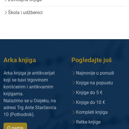
Škola i udžbenici
Arka knjiga
Pogledajte još
Arka knjiga je antikvarijat
Najnovije u ponudi
koji se bavi trgovinom
Knjige na popustu
korišćenim i antikvarnim
Knjige do 5 €
knjigama.
Nalazimo se u Osijeku, na
Knjige do 10 €
adresi Trg Ante Starčevića
Kompleti knjiga
10 (Pothodnik).
Retke knjige
O nama