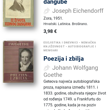
dangube
Joseph Eichendorff
Zora
,
1951.
Hrvatski.
Latinica.
Broširano.
3,98
€
ESEJISTIKA I DNEVNICI
•
NEMAČKA
KNJIŽEVNOST
•
AUTOBIOGRAFIJE I
MEMOARI
Poezija i zbilja
Johann Wolfgang
Goethe
Geteova najveća autobiografska
proza, napisana između 1811. i
1833. godine, obuhvata njegov život
od rođenja 1749. u Frankfurtu do
1775. godine, kada je na poziv