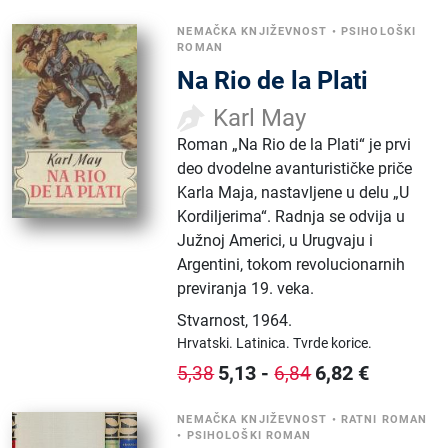
NEMAČKA KNJIŽEVNOST
•
PSIHOLOŠKI
ROMAN
Na Rio de la Plati
Karl May
Roman „Na Rio de la Plati“ je prvi
deo dvodelne avanturističke priče
Karla Maja, nastavljene u delu „U
Kordiljerima“. Radnja se odvija u
Južnoj Americi, u Urugvaju i
Argentini, tokom revolucionarnih
previranja 19. veka.
Stvarnost
,
1964.
Hrvatski.
Latinica.
Tvrde korice.
5,13
-
6,82
€
5,38
6,84
NEMAČKA KNJIŽEVNOST
•
RATNI ROMAN
•
PSIHOLOŠKI ROMAN