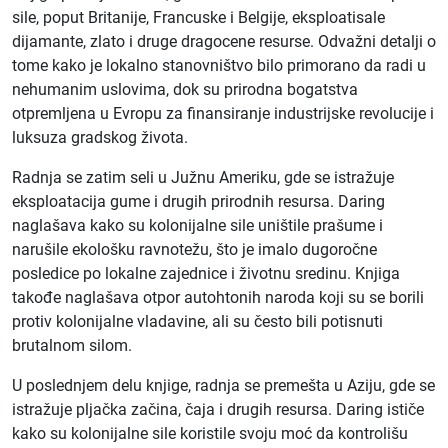
sile, poput Britanije, Francuske i Belgije, eksploatisale
dijamante, zlato i druge dragocene resurse. Odvažni detalji o
tome kako je lokalno stanovništvo bilo primorano da radi u
nehumanim uslovima, dok su prirodna bogatstva
otpremljena u Evropu za finansiranje industrijske revolucije i
luksuza gradskog života.
Radnja se zatim seli u Južnu Ameriku, gde se istražuje
eksploatacija gume i drugih prirodnih resursa. Daring
naglašava kako su kolonijalne sile uništile prašume i
narušile ekološku ravnotežu, što je imalo dugoročne
posledice po lokalne zajednice i životnu sredinu. Knjiga
takođe naglašava otpor autohtonih naroda koji su se borili
protiv kolonijalne vladavine, ali su često bili potisnuti
brutalnom silom.
U poslednjem delu knjige, radnja se premešta u Aziju, gde se
istražuje pljačka začina, čaja i drugih resursa. Daring ističe
kako su kolonijalne sile koristile svoju moć da kontrolišu