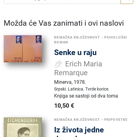
Možda će Vas zanimati i ovi naslovi
NEMAČKA KNJIŽEVNOST
•
PSIHOLOŠKI
ROMAN
Senke u raju
Erich Maria
Remarque
Minerva
,
1978.
Srpski.
Latinica.
Tvrde korice.
Knjiga se sastoji od dva toma
10,50
€
NEMAČKA KNJIŽEVNOST
•
PRIPOVETKE
Iz života jedne