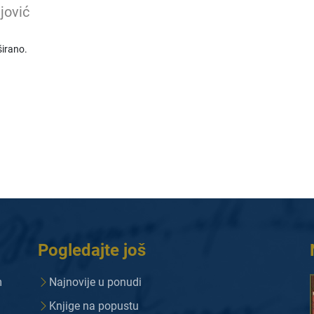
jović
irano.
Pogledajte još
m
Najnovije u ponudi
Knjige na popustu