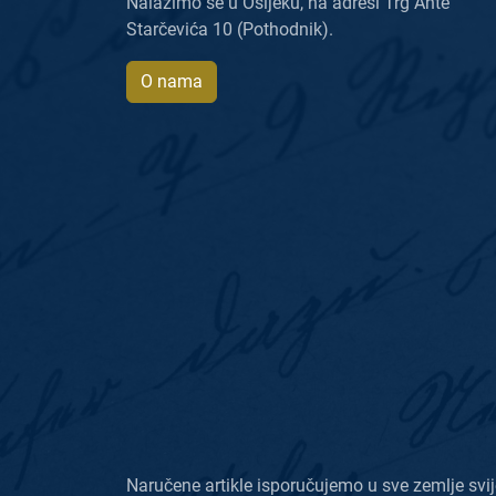
Nalazimo se u Osijeku, na adresi Trg Ante
Starčevića 10 (Pothodnik).
O nama
Naručene artikle isporučujemo u sve zemlje svij