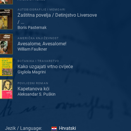
AUTOBIOGRAFIJE I MEMOARI
Zaštitna povelja / Detinjstvo Liversove
/ ...
Boris Pasternak
AMERIČKA KNJIŽEVNOST
Avesalome, Avesalome!
William Faulkner
BOTANIKA I TRAVARSTVO
Kako uzgajati vrtno cvijeće
Gigliola Magrini
POVIJESNI ROMAN
Kapetanova kći
Aleksandar S. Puškin
Jezik / Language:
Hrvatski