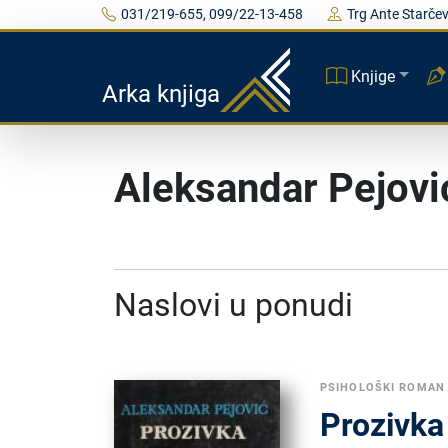
031/219-655, 099/22-13-458
Trg Ante Starčev
Knjige
Arka knjiga
Aleksandar Pejovi
Naslovi u ponudi
PSIHOLOŠKI ROMAN
Prozivka