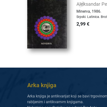
Aleksandar Pe
Minerva
,
1986.
Srpski.
Latinica.
Broš
2,99
€
Arka knjiga
Arka knjiga je antikvarijat koji se bavi trgovino
rabljenim i antikvarnim knjigama.