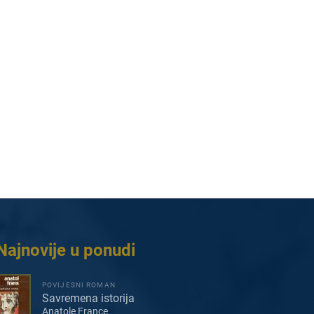
Najnovije u ponudi
POVIJESNI ROMAN
Savremena istorija
Anatole France