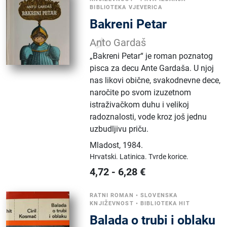
BIBLIOTEKA VJEVERICA
Bakreni Petar
Anto Gardaš
„Bakreni Petar“ je roman poznatog
pisca za decu Ante Gardaša. U njoj
nas likovi obične, svakodnevne dece,
naročite po svom izuzetnom
istraživačkom duhu i velikoj
radoznalosti, vode kroz još jednu
uzbudljivu priču.
Mladost
,
1984.
Hrvatski.
Latinica.
Tvrde korice.
4,72
-
6,28
€
RATNI ROMAN
•
SLOVENSKA
KNJIŽEVNOST
•
BIBLIOTEKA HIT
Balada o trubi i oblaku