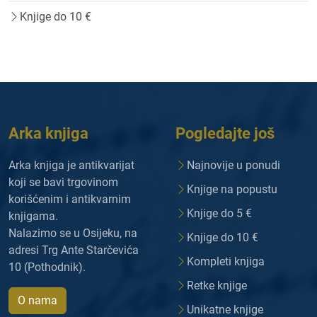
Knjige do 10 €
Arka knjiga
Pogledajte još
Arka knjiga je antikvarijat
Najnovije u ponudi
koji se bavi trgovinom
Knjige na popustu
korišćenim i antikvarnim
Knjige do 5 €
knjigama.
Nalazimo se u Osijeku, na
Knjige do 10 €
adresi Trg Ante Starčevića
Kompleti knjiga
10 (Pothodnik).
Retke knjige
O nama
Unikatne knjige