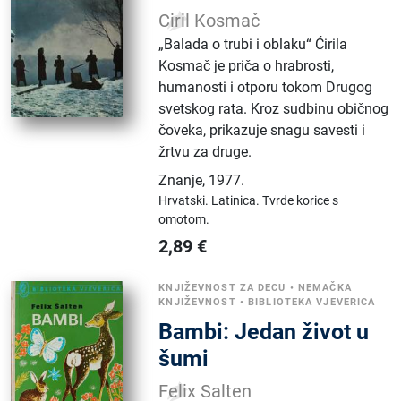
Ciril Kosmač
„Balada o trubi i oblaku“ Ćirila
Kosmač je priča o hrabrosti,
humanosti i otporu tokom Drugog
svetskog rata. Kroz sudbinu običnog
čoveka, prikazuje snagu savesti i
žrtvu za druge.
Znanje
,
1977.
Hrvatski.
Latinica.
Tvrde korice s
omotom.
2,89
€
KNJIŽEVNOST ZA DECU
•
NEMAČKA
KNJIŽEVNOST
•
BIBLIOTEKA VJEVERICA
Bambi: Jedan život u
šumi
Felix Salten