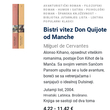
AVANTURISTIČKI ROMAN
•
FILOZOFSKI
ROMAN
•
HUMOR I SATIRA
•
PSIHOLOŠKI
ROMAN
•
ŠPANSKA KNJIŽEVNOST
•
BIBLIOTKA JUTARNJEG LISTA - LEKTIRA
POPULARNI KLASICI
Bistri vitez Don Quijote
od Manche
Miguel de Cervantes
Alonso Kihano, opsednut viteškim
romanima, postaje Don Kihot de la
Manča. Sa svojim vernim Sančom
Pansom upušta se u lude avanture,
boreći se sa vetrenjačama i
sanjajući o idealnoj Dulsineji.
Jutarnji list
,
2004.
Hrvatski.
Latinica.
Broširano.
Knjiga se sastoji od dva toma
4,22
-
11,42
€