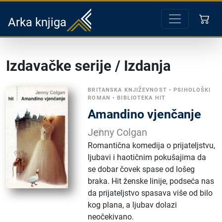
Arka knjiga
Izdavačke serije / Izdanja
BRITANSKA KNJIŽEVNOST
•
PSIHOLOŠKI
ROMAN
•
BIBLIOTEKA HIT
Amandino vjenčanje
Jenny Colgan
Romantična komedija o prijateljstvu,
ljubavi i haotičnim pokušajima da
se dobar čovek spase od lošeg
braka. Hit ženske linije, podseća nas
da prijateljstvo spasava više od bilo
kog plana, a ljubav dolazi
neočekivano.