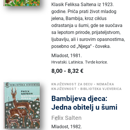
Klasik Feliksa Saltena iz 1923.
godine. Priča prati život mladog
jelena, Bambija, kroz ciklus
odrastanja u šumi, gde se suočava
sa lepotom prirode, prijateljstvom,
ljubavlju, ali i surovim opasnostima,
posebno od „Njega“ - čoveka.
Mladost
,
1981.
Hrvatski.
Latinica.
Tvrde korice.
8,00
-
8,32
€
KNJIŽEVNOST ZA DECU
•
NEMAČKA
KNJIŽEVNOST
•
BIBLIOTEKA VJEVERICA
Bambijeva djeca:
Jedna obitelj u šumi
Felix Salten
Mladost
,
1982.