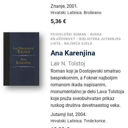
Znanje
,
2001.
Hrvatski.
Latinica.
Broširano.
5,36
€
PSIHOLOŠKI ROMAN
•
RUSKA
KNJIŽEVNOST
•
BIBLIOTEKA JUTARNJEG
LISTA - NAJVEĆA DJELA
Ana Karenjina
Lav N. Tolstoj
Roman koji je Dostojevski smatrao
besprekornim, a Fokner najboljim
romanom ikada napisanim,
monumentalno je delo Lava Tolstoja
koje pruža sveobuhvatan prikaz
ruskog društva devetnaestog veka.
Jutarnji list
,
2004.
Hrvatski.
Latinica.
Tvrde korice.