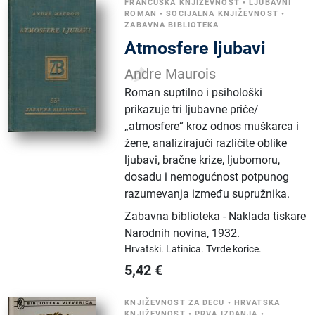
FRANCUSKA KNJIŽEVNOST
•
LJUBAVNI
ROMAN
•
SOCIJALNA KNJIŽEVNOST
•
ZABAVNA BIBLIOTEKA
Atmosfere ljubavi
Andre Maurois
Roman suptilno i psihološki
prikazuje tri ljubavne priče/
„atmosfere“ kroz odnos muškarca i
žene, analizirajući različite oblike
ljubavi, bračne krize, ljubomoru,
dosadu i nemogućnost potpunog
razumevanja između supružnika.
Zabavna biblioteka - Naklada tiskare
Narodnih novina
,
1932.
Hrvatski.
Latinica.
Tvrde korice.
5,42
€
KNJIŽEVNOST ZA DECU
•
HRVATSKA
KNJIŽEVNOST
•
PRVA IZDANJA
•