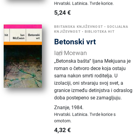
Hrvatski.
Latinica.
Tvrde korice.
5,24
€
BRITANSKA KNJIŽEVNOST
•
SOCIJALNA
KNJIŽEVNOST
•
BIBLIOTEKA HIT
Betonski vrt
Ian Mcewan
„Betonska bašta“ Ijana Mekjuana je
roman o četvoro dece koja ostaju
sama nakon smrti roditelja. U
izolaciji, oni stvaraju svoj svet, a
granice između detinjstva i odraslog
doba postepeno se zamagljuju.
Znanje
,
1984.
Hrvatski.
Latinica.
Tvrde korice s
omotom.
4,32
€