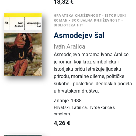
18,32
€
HRVATSKA KNJIŽEVNOST
•
ISTORIJSKI
ROMAN
•
SOCIJALNA KNJIŽEVNOST
•
BIBLIOTEKA HIT
Asmodejev šal
Ivan Aralica
Asmodejeva marama Ivana Aralice
je roman koji kroz simboličku i
istorijsku priču istražuje ljudsku
prirodu, moralne dileme, političke
sukobe i posledice ideoloških podela
u hrvatskom društvu.
Znanje
,
1988.
Hrvatski.
Latinica.
Tvrde korice s
omotom.
4,26
€