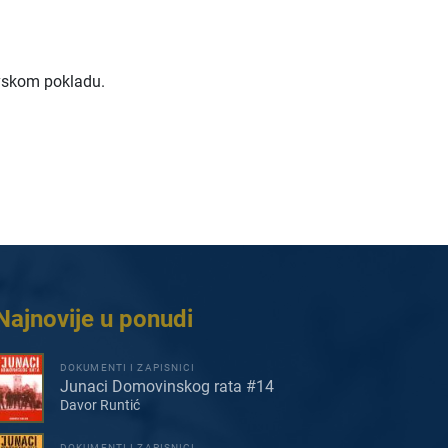
ovskom pokladu.
Najnovije u ponudi
DOKUMENTI I ZAPISNICI
Junaci Domovinskog rata #14
Davor Runtić
DOKUMENTI I ZAPISNICI