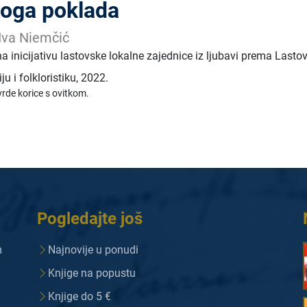
oga poklada
 Iva Niemčić
na inicijativu lastovske lokalne zajednice iz ljubavi prema Last
ju i folkloristiku
,
2022.
vrde korice s ovitkom.
Pogledajte još
m
Najnovije u ponudi
Knjige na popustu
Knjige do 5 €