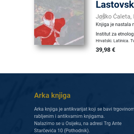
Lastovsk
Joško Ćaleta,
Knjiga je nastala 
Institut za etnologi
Hrvatski.
Latinica.
T
39,98
€
Arka knjiga
Arka knjiga je antikvarijat koji se bavi trgovino
rabljenim i antikvarnim knjigama.
Nalazimo se u Osijeku, na adresi Trg Ante
Starčevića 10 (Pothodnik).