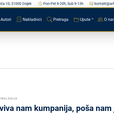
ića 10, 31000 Osijek
Pon-Pet 8-20h, Sub 9-13h
kontakt@ark
Autori
Nakladnici
Pretraga
Upute
O na
TNOLOGIJA
viva nam kumpanija, poša nam je 