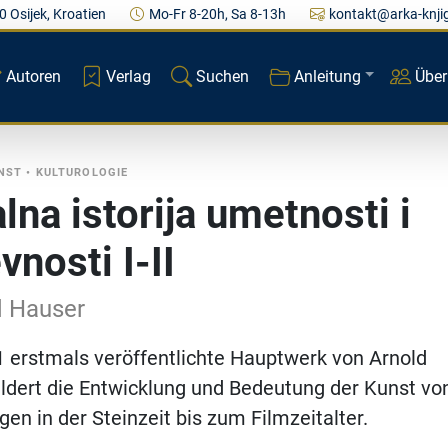
0 Osijek, Kroatien
Mo-Fr 8-20h, Sa 8-13h
kontakt@arka-knji
Autoren
Verlag
Suchen
Anleitung
Über
UNST
•
KULTUROLOGIE
lna istorija umetnosti i
vnosti I-II
d Hauser
 erstmals veröffentlichte Hauptwerk von Arnold
ldert die Entwicklung und Bedeutung der Kunst vo
gen in der Steinzeit bis zum Filmzeitalter.