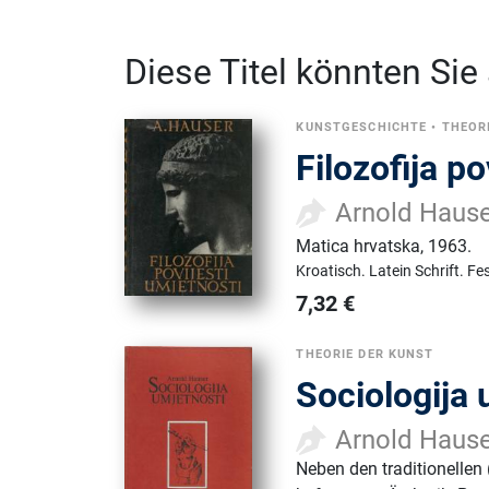
Diese Titel könnten Sie
KUNSTGESCHICHTE
•
THEOR
Filozofija po
Arnold Haus
Matica hrvatska
,
1963.
Kroatisch.
Latein Schrift.
Fe
7,32
€
THEORIE DER KUNST
Sociologija 
Arnold Haus
Neben den traditionellen 