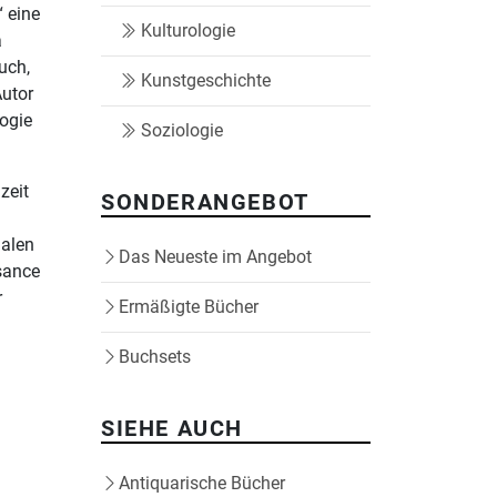
“ eine
Kulturologie
a
uch,
Kunstgeschichte
Autor
logie
Soziologie
zeit
SONDERANGEBOT
dalen
Das Neueste im Angebot
ssance
r
Ermäßigte Bücher
Buchsets
SIEHE AUCH
Antiquarische Bücher