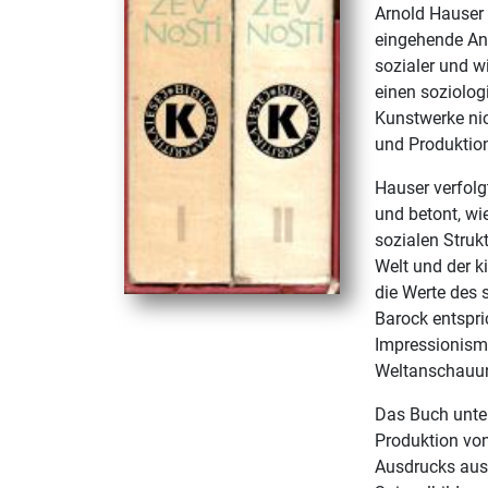
Arnold Hauser 
eingehende Ana
sozialer und w
einen soziolog
Kunstwerke nich
und Produktion
Hauser verfolg
und betont, wi
sozialen Struk
Welt und der k
die Werte des
Barock entspri
Impressionismu
Weltanschauun
Das Buch unte
Produktion von
Ausdrucks ausw