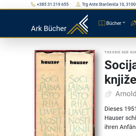
+385 31 219 655
Trg Ante Starčevića 10, 3100
Bücher
Ark Bücher
THEORIE DER K
Socija
knjiže
Arnol
Dieses 1951
Hauser schi
ihren Anfän