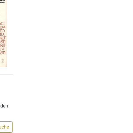
nden
Suche