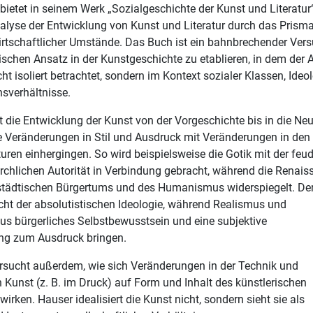
bietet in seinem Werk „Sozialgeschichte der Kunst und Literatur
lyse der Entwicklung von Kunst und Literatur durch das Prism
irtschaftlicher Umstände. Das Buch ist ein bahnbrechender Vers
ischen Ansatz in der Kunstgeschichte zu etablieren, in dem der 
t isoliert betrachtet, sondern im Kontext sozialer Klassen, Ideo
sverhältnisse.
t die Entwicklung der Kunst von der Vorgeschichte bis in die Neu
e Veränderungen in Stil und Ausdruck mit Veränderungen in den
turen einhergingen. So wird beispielsweise die Gotik mit der feu
irchlichen Autorität in Verbindung gebracht, während die Renai
 städtischen Bürgertums und des Humanismus widerspiegelt. De
cht der absolutistischen Ideologie, während Realismus und
s bürgerliches Selbstbewusstsein und eine subjektive
g zum Ausdruck bringen.
rsucht außerdem, wie sich Veränderungen in der Technik und
 Kunst (z. B. im Druck) auf Form und Inhalt des künstlerischen
irken. Hauser idealisiert die Kunst nicht, sondern sieht sie als