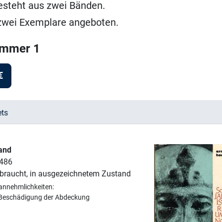
esteht aus zwei Bänden.
zwei Exemplare angeboten.
ummer 1
€
ets
Band
 486
braucht, in ausgezeichnetem Zustand
annehmlichkeiten:
 Beschädigung der Abdeckung