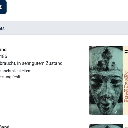
€
ets
Band
 486
braucht, in sehr gutem Zustand
annehmlichkeiten:
eckung fehlt
 Band