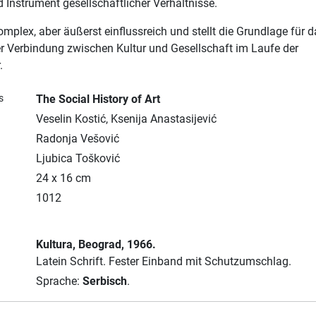
d Instrument gesellschaftlicher Verhältnisse.
omplex, aber äußerst einflussreich und stellt die Grundlage für 
r Verbindung zwischen Kultur und Gesellschaft im Laufe der
.
s
The Social History of Art
Veselin Kostić, Ksenija Anastasijević
Radonja Vešović
Ljubica Tošković
24 x 16 cm
1012
Kultura
, Beograd
, 1966.
Latein Schrift.
Fester Einband mit Schutzumschlag.
Sprache:
Serbisch
.