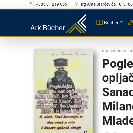
+385 31 219 655
Trg Ante Starčevića 10, 3100
Bücher
Ark Bücher
POLITISCHER J
Pogle
oplja
Sanad
Milan
Mlade