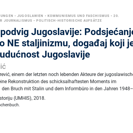
NUNGEN
•
JUGOSLAWIEN
•
KOMMUNISMUS UND FASCHISMUS
•
20.
ER JOURNALISMUS
•
POLITISCH-HISTORISCHE AUFSÄTZE
podvig Jugoslavije: Podsjećanj
ko NE staljinizmu, događaj koji j
budućnost Jugoslavije
ić
ević, einem der letzten noch lebenden Akteure der jugoslawisc
seine Rekonstruktion des schicksalhaftesten Moments im
 den Bruch mit Stalin und dem Informbüro in den Jahren 1948
storiju (UMHIS)
,
2018.
schenbuch.