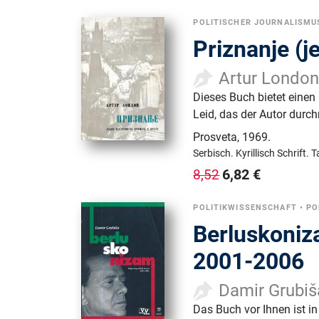
POLITISCHER JOURNALISMU
Priznanje (j
Artur Londo
Dieses Buch bietet einen 
Leid, das der Autor dur
Prosveta
,
1969.
Serbisch.
Kyrillisch Schrift.
T
6,82
€
8,52
POLITIKWISSENSCHAFT
•
PO
Berluskoniza
2001-2006
Damir Grubiš
Das Buch vor Ihnen ist in