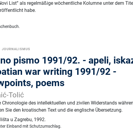
Novi List“ als regelmäßige wöchentliche Kolumne unter dem Tite
röffentlicht habe.
schenbuch.
R JOURNALISMUS
no pismo 1991/92. - apeli, iskaz
atian war writing 1991/92 -
ewpoints, poems
ić-Tolić
e Chronologie des intellektuellen und zivilen Widerstands währe
en Sie den kroatischen Text und die englische Übersetzung.
ilišta u Zagrebu
,
1992.
ster Einband mit Schutzumschlag.