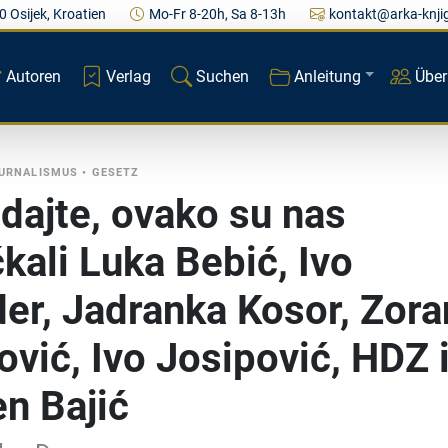
0 Osijek, Kroatien
Mo-Fr 8-20h, Sa 8-13h
kontakt@arka-knji
Autoren
Verlag
Suchen
Anleitung
Über
OURNALISMUS
•
GESETZ
dajte, ovako su nas
čkali Luka Bebić, Ivo
er, Jadranka Kosor, Zora
ović, Ivo Josipović, HDZ 
n Bajić