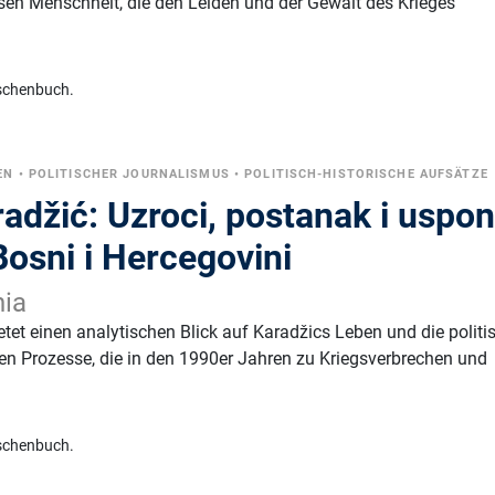
sen Menschheit, die den Leiden und der Gewalt des Krieges
schenbuch.
EN
•
POLITISCHER JOURNALISMUS
•
POLITISCH-HISTORISCHE AUFSÄTZE
adžić: Uzroci, postanak i uspo
osni i Hercegovini
nia
tet einen analytischen Blick auf Karadžics Leben und die politi
en Prozesse, die in den 1990er Jahren zu Kriegsverbrechen und
schenbuch.