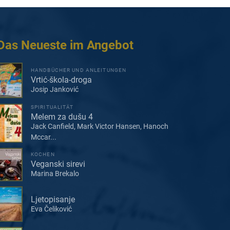
Das Neueste im Angebot
HANDBÜCHER UND ANLEITUNGEN
Vrtić-škola-droga
Josip Janković
SPIRITUALITÄT
Melem za dušu 4
Jack Canfield, Mark Victor Hansen, Hanoch
Mccar...
KOCHEN
Veganski sirevi
Marina Brekalo
Ljetopisanje
Eva Čeliković