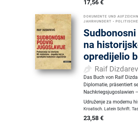
17,56
€
DOKUMENTE UND AUFZEICH
JAHRHUNDERT
•
POLITISCH
Sudbonosni 
na historijs
opredijelio 
Raif Dizdarev
Das Buch von Raif Dizdar
Diplomatie, präsentiert 
Nachkriegsjugoslawien –
Udruženje za modernu hi
Kroatisch.
Latein Schrift.
Ta
23,58
€