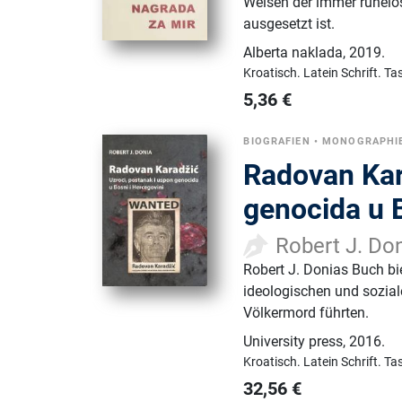
Weisen der immer ruhelo
ausgesetzt ist.
Alberta naklada
,
2019.
Kroatisch.
Latein Schrift.
Ta
5,36
€
BIOGRAFIEN
•
MONOGRAPHI
Radovan Kar
genocida u B
Robert J. Do
Robert J. Donias Buch bie
ideologischen und sozial
Völkermord führten.
University press
,
2016.
Kroatisch.
Latein Schrift.
Ta
32,56
€