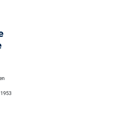
e
e
hen
–1953