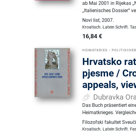
ab Mai 2001 in Rijekas „
„Italienisches Dossier“ ve
Novi list
,
2007.
Kroatisch.
Latein Schrift.
Ta
16,84
€
HEIMATKRIEG
•
POLITISCHE
Hrvatsko rat
pjesme / Cro
appeals, vi
Dubravka Ora
Das Buch präsentiert ein
Heimatkrieges. Vergleich
Filozofski fakultet Sveuč
Kroatisch.
Latein Schrift.
Fe