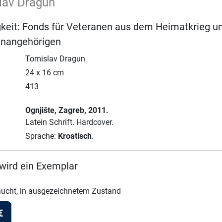
lav Dragun
gkeit: Fonds für Veteranen aus dem Heimatkrieg u
ienangehörigen
Tomislav Dragun
24 x 16 cm
413
Ognjište
, Zagreb
, 2011.
Latein Schrift.
Hardcover.
Sprache:
Kroatisch
.
wird ein Exemplar
ucht, in ausgezeichnetem Zustand
€