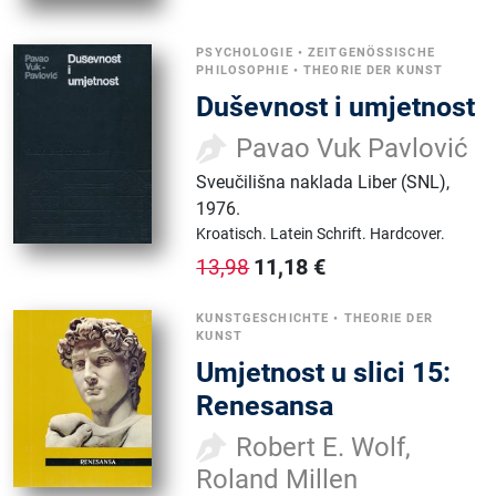
PSYCHOLOGIE
•
ZEITGENÖSSISCHE
PHILOSOPHIE
•
THEORIE DER KUNST
Duševnost i umjetnost
Pavao Vuk Pavlović
Sveučilišna naklada Liber (SNL)
,
1976.
Kroatisch.
Latein Schrift.
Hardcover.
11,18
€
13,98
KUNSTGESCHICHTE
•
THEORIE DER
KUNST
Umjetnost u slici 15:
Renesansa
Robert E. Wolf,
Roland Millen