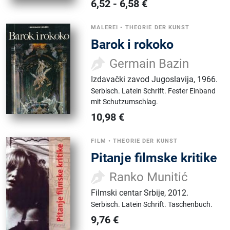
6,52
-
6,58
€
MALEREI
•
THEORIE DER KUNST
Barok i rokoko
Germain Bazin
Izdavački zavod Jugoslavija
,
1966.
Serbisch.
Latein Schrift.
Fester Einband
mit Schutzumschlag.
10,98
€
FILM
•
THEORIE DER KUNST
Pitanje filmske kritike
Ranko Munitić
Filmski centar Srbije
,
2012.
Serbisch.
Latein Schrift.
Taschenbuch.
9,76
€