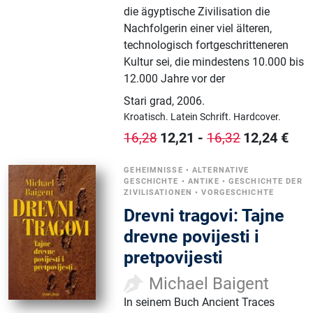
die ägyptische Zivilisation die
Nachfolgerin einer viel älteren,
technologisch fortgeschritteneren
Kultur sei, die mindestens 10.000 bis
12.000 Jahre vor der
Stari grad
,
2006.
Kroatisch.
Latein Schrift.
Hardcover.
12,21
-
12,24
€
16,28
16,32
GEHEIMNISSE
•
ALTERNATIVE
GESCHICHTE
•
ANTIKE
•
GESCHICHTE DER
ZIVILISATIONEN
•
VORGESCHICHTE
Drevni tragovi: Tajne
drevne povijesti i
pretpovijesti
Michael Baigent
In seinem Buch Ancient Traces