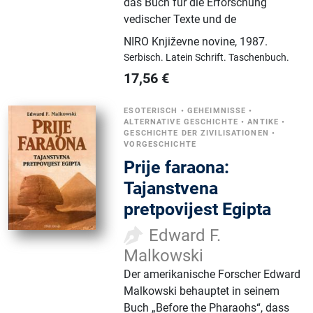
das Buch für die Erforschung
vedischer Texte und de
NIRO Književne novine
,
1987.
Serbisch.
Latein Schrift.
Taschenbuch.
17,56
€
ESOTERISCH
•
GEHEIMNISSE
•
ALTERNATIVE GESCHICHTE
•
ANTIKE
•
GESCHICHTE DER ZIVILISATIONEN
•
VORGESCHICHTE
Prije faraona:
Tajanstvena
pretpovijest Egipta
Edward F.
Malkowski
Der amerikanische Forscher Edward
Malkowski behauptet in seinem
Buch „Before the Pharaohs“, dass