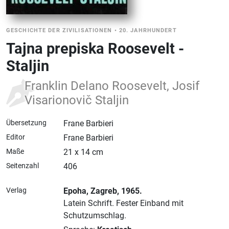
GESCHICHTE DER ZIVILISATIONEN
•
20. JAHRHUNDERT
Tajna prepiska Roosevelt -
Staljin
Franklin Delano Roosevelt, Josif
Visarionovič Staljin
Übersetzung
Frane Barbieri
Editor
Frane Barbieri
Maße
21 x 14 cm
Seitenzahl
406
Verlag
Epoha
, Zagreb
, 1965.
Latein Schrift.
Fester Einband mit
Schutzumschlag.