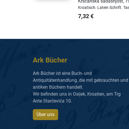
Kršćanska sadašnjost
,
1
Kroatisch.
Latein Schrift.
Ta
7,32
€
Ark Bücher
Ark Bücher ist eine Buch- und
Antiquitätenhandlung, die mit gebrauchten und
antiken Büchern handelt.
Wir befinden uns in Osijek, Kroatien, am Trg
Ante Starčevića 10.
Über uns