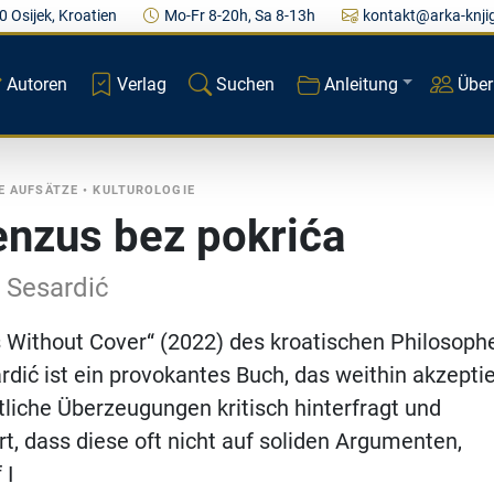
0 Osijek, Kroatien
Mo-Fr 8-20h, Sa 8-13h
kontakt@arka-knji
Autoren
Verlag
Suchen
Anleitung
Über
E AUFSÄTZE
•
KULTUROLOGIE
nzus bez pokrića
 Sesardić
 Without Cover“ (2022) des kroatischen Philosoph
dić ist ein provokantes Buch, das weithin akzepti
tliche Überzeugungen kritisch hinterfragt und
t, dass diese oft nicht auf soliden Argumenten,
 I