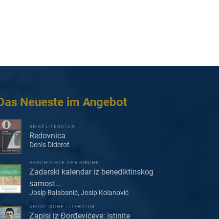
Das Neueste im Angebot
BRIEFLITERATUR
Redovnica
Denis Diderot
GESCHICHTE DER KIRCHE
Zadarski kalendar iz benediktinskog
samost...
Josip Balabanić, Josip Kolanović
KROATISCHE LITERATUR
Zapisi iz Đorđevićeve: istinite