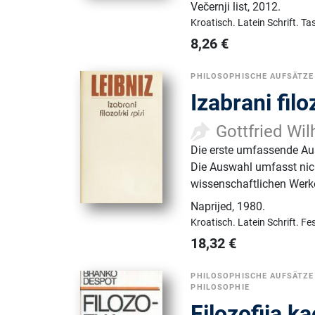
Večernji list
,
2012.
Kroatisch.
Latein Schrift.
Ta
8,26
€
PHILOSOPHISCHE AUFSÄTZE
Izabrani filo
Gottfried Wil
Die erste umfassende Aus
Die Auswahl umfasst nic
wissenschaftlichen Werke
Naprijed
,
1980.
Kroatisch.
Latein Schrift.
Fe
18,32
€
PHILOSOPHISCHE AUFSÄTZE
PHILOSOPHIE
Filozofija k