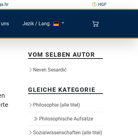
ga.hr
HGF
 uns
Jezik / Lang.
VOM SELBEN AUTOR
Neven Sesardić
GLEICHE KATEGORIE
en
erte
Philosophie (alle titel)
Philosophische Aufsätze
Sozialwissenschaften (alle titel)