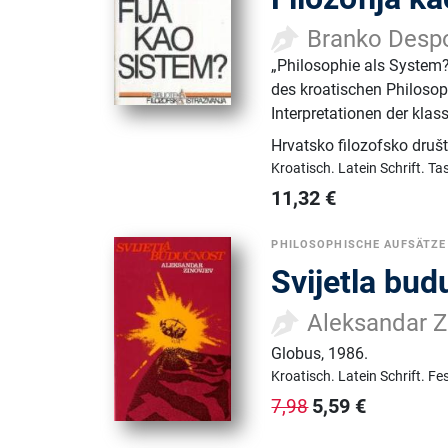
Branko Desp
„Philosophie als System
des kroatischen Philosop
Interpretationen der kla
Hrvatsko filozofsko druš
Kroatisch.
Latein Schrift.
Ta
11,32
€
PHILOSOPHISCHE AUFSÄTZE
Svijetla bu
Aleksandar Z
Globus
,
1986.
Kroatisch.
Latein Schrift.
Fe
5,59
€
7,98