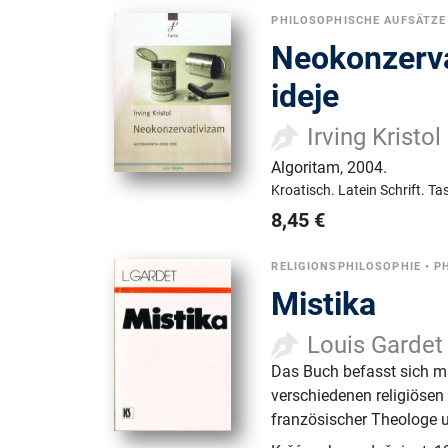
PHILOSOPHISCHE AUFSÄTZE
Neokonzerva
ideje
Irving Kristol
Algoritam
,
2004.
Kroatisch.
Latein Schrift.
Ta
8,45
€
RELIGIONSPHILOSOPHIE
•
P
Mistika
Louis Gardet
Das Buch befasst sich mi
verschiedenen religiösen
französischer Theologe u