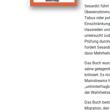
Sesardić führt
Übereinstimmun
Tabus oder poli
Einschränkung
Hassreden und 
untersucht zud
Prüfung durchg
fordert Sesard
dass Mehrheit
Das Buch wurde
seine gelegent
kritisiert. Es r
Mainstreams hi
„unhinterfragb
der Wahrheits
Das Buch beste
Migration, den