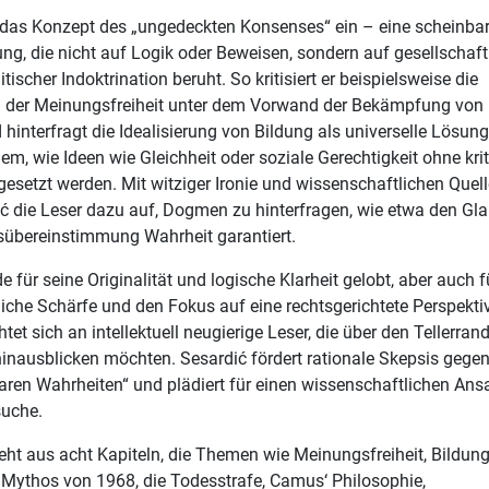
 das Konzept des „ungedeckten Konsenses“ ein – eine scheinba
g, die nicht auf Logik oder Beweisen, sondern auf gesellschaft
tischer Indoktrination beruht. So kritisiert er beispielsweise die
 der Meinungsfreiheit unter dem Vorwand der Bekämpfung von
hinterfragt die Idealisierung von Bildung als universelle Lösung
em, wie Ideen wie Gleichheit oder soziale Gerechtigkeit ohne kri
esetzt werden. Mit witziger Ironie und wissenschaftlichen Quel
ić die Leser dazu auf, Dogmen zu hinterfragen, wie etwa den Gl
sübereinstimmung Wahrheit garantiert.
 für seine Originalität und logische Klarheit gelobt, aber auch f
liche Schärfe und den Fokus auf eine rechtsgerichtete Perspekti
ichtet sich an intellektuell neugierige Leser, die über den Tellerran
nausblicken möchten. Sesardić fördert rationale Skepsis gege
aren Wahrheiten“ und plädiert für einen wissenschaftlichen Ansa
suche.
ht aus acht Kapiteln, die Themen wie Meinungsfreiheit, Bildung
 Mythos von 1968, die Todesstrafe, Camus‘ Philosophie,