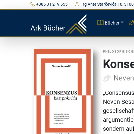
+385 31 219 655
Trg Ante Starčevića 10, 3100
Bücher
Ark Bücher
PHILOSOPHISCH
Konse
Neven
„Consensus
Neven Sesar
gesellschaf
argumentier
sondern auf