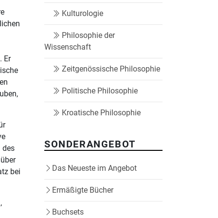
re
Kulturologie
lichen
Philosophie der
Wissenschaft
. Er
Zeitgenössische Philosophie
tische
len
Politische Philosophie
auben,
Kroatische Philosophie
ür
ve
SONDERANGEBOT
d des
nüber
Das Neueste im Angebot
tz bei
Ermäßigte Bücher
,
Buchsets