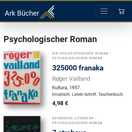
Ark Bücher
Psychologischer Roman
EIN PHILOSOPHISCHER ROMAN
•
PSYCHOLOGISCHER ROMAN
325000 franaka
Roger Vailland
Kultura
,
1957.
Kroatisch.
Latein Schrift.
Taschenbuch.
4,98
€
BOSNISCHE LITERATUR
•
PSYCHOLOGISCHER ROMAN