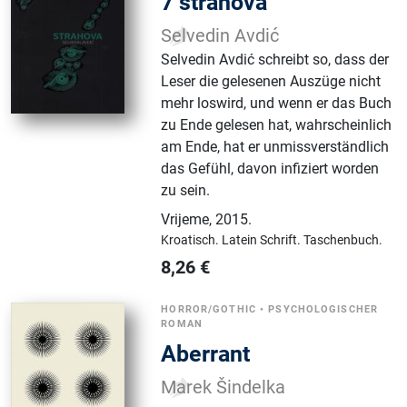
7 strahova
Selvedin Avdić
Selvedin Avdić schreibt so, dass der
Leser die gelesenen Auszüge nicht
mehr loswird, und wenn er das Buch
zu Ende gelesen hat, wahrscheinlich
am Ende, hat er unmissverständlich
das Gefühl, davon infiziert worden
zu sein.
Vrijeme
,
2015.
Kroatisch.
Latein Schrift.
Taschenbuch.
8,26
€
HORROR/GOTHIC
•
PSYCHOLOGISCHER
ROMAN
Aberrant
Marek Šindelka