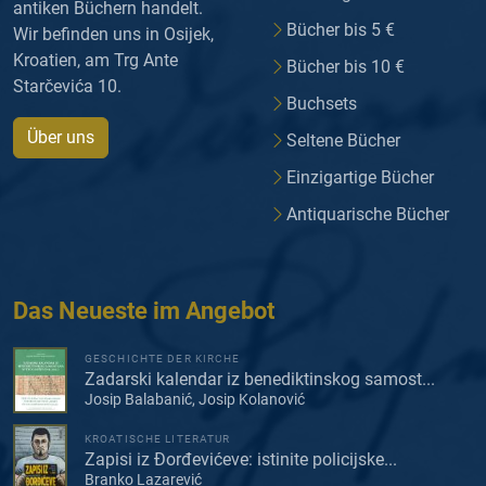
antiken Büchern handelt.
Bücher bis 5 €
Wir befinden uns in Osijek,
Kroatien, am Trg Ante
Bücher bis 10 €
Starčevića 10.
Buchsets
Über uns
Seltene Bücher
Einzigartige Bücher
Antiquarische Bücher
Das Neueste im Angebot
GESCHICHTE DER KIRCHE
Zadarski kalendar iz benediktinskog samost...
Josip Balabanić, Josip Kolanović
KROATISCHE LITERATUR
Zapisi iz Đorđevićeve: istinite policijske...
Branko Lazarević