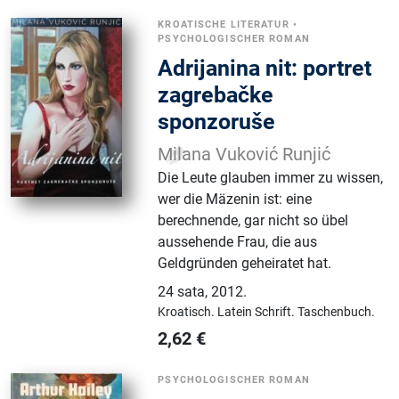
KROATISCHE LITERATUR
•
PSYCHOLOGISCHER ROMAN
Adrijanina nit: portret
zagrebačke
sponzoruše
Milana Vuković Runjić
Die Leute glauben immer zu wissen,
wer die Mäzenin ist: eine
berechnende, gar nicht so übel
aussehende Frau, die aus
Geldgründen geheiratet hat.
24 sata
,
2012.
Kroatisch.
Latein Schrift.
Taschenbuch.
2,62
€
PSYCHOLOGISCHER ROMAN