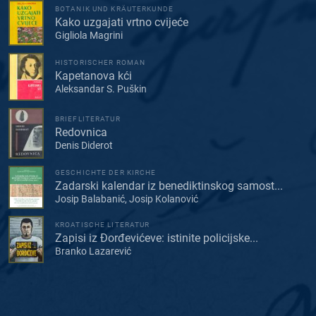
BOTANIK UND KRÄUTERKUNDE
Kako uzgajati vrtno cvijeće
Gigliola Magrini
HISTORISCHER ROMAN
Kapetanova kći
Aleksandar S. Puškin
BRIEFLITERATUR
Redovnica
Denis Diderot
GESCHICHTE DER KIRCHE
Zadarski kalendar iz benediktinskog samost...
Josip Balabanić, Josip Kolanović
KROATISCHE LITERATUR
Zapisi iz Đorđevićeve: istinite policijske...
Branko Lazarević