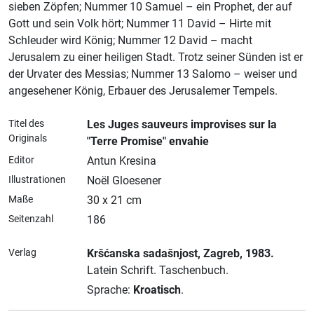
sieben Zöpfen; Nummer 10 Samuel – ein Prophet, der auf
Gott und sein Volk hört; Nummer 11 David – Hirte mit
Schleuder wird König; Nummer 12 David – macht
Jerusalem zu einer heiligen Stadt. Trotz seiner Sünden ist er
der Urvater des Messias; Nummer 13 Salomo – weiser und
angesehener König, Erbauer des Jerusalemer Tempels.
Titel des
Les Juges sauveurs improvises sur la
Originals
"Terre Promise" envahie
Editor
Antun Kresina
Illustrationen
Noël Gloesener
Maße
30 x 21 cm
Seitenzahl
186
Verlag
Kršćanska sadašnjost
, Zagreb
, 1983.
Latein Schrift.
Taschenbuch.
Sprache:
Kroatisch
.