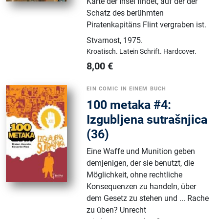
Karte der Insel findet, auf der der
Schatz des berühmten
Piratenkapitäns Flint vergraben ist.
Stvarnost
,
1975.
Kroatisch.
Latein Schrift.
Hardcover.
8,00
€
EIN COMIC IN EINEM BUCH
100 metaka #4:
Izgubljena sutrašnjica
(36)
Eine Waffe und Munition geben
demjenigen, der sie benutzt, die
Möglichkeit, ohne rechtliche
Konsequenzen zu handeln, über
dem Gesetz zu stehen und ... Rache
zu üben? Unrecht