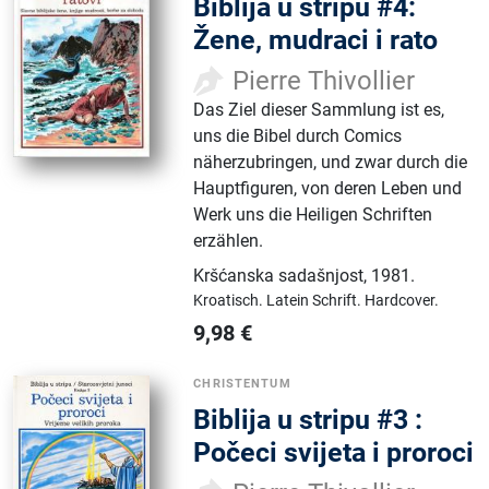
Biblija u stripu #4:
Žene, mudraci i rato
Pierre Thivollier
Das Ziel dieser Sammlung ist es,
uns die Bibel durch Comics
näherzubringen, und zwar durch die
Hauptfiguren, von deren Leben und
Werk uns die Heiligen Schriften
erzählen.
Kršćanska sadašnjost
,
1981.
Kroatisch.
Latein Schrift.
Hardcover.
9,98
€
CHRISTENTUM
Biblija u stripu #3 :
Počeci svijeta i proroci