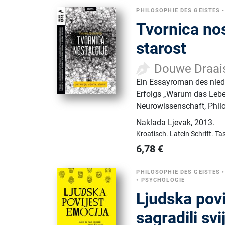
PHILOSOPHIE DES GEISTES
Tvornica nos
starost
Douwe Draa
Ein Essayroman des nied
Erfolgs „Warum das Lebe
Neurowissenschaft, Philo
Naklada Ljevak
,
2013.
Kroatisch.
Latein Schrift.
Ta
6,78
€
PHILOSOPHIE DES GEISTES
•
PSYCHOLOGIE
Ljudska povi
sagradili sv