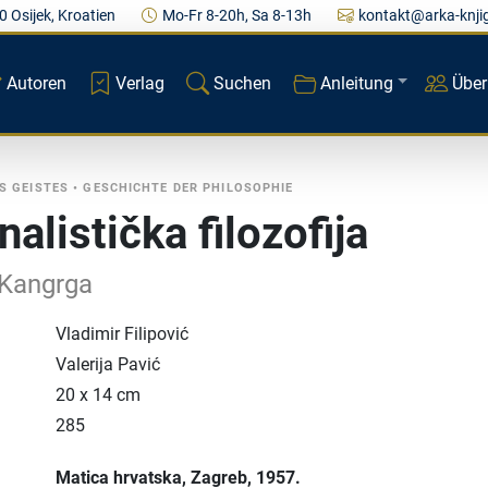
0 Osijek, Kroatien
Mo-Fr 8-20h, Sa 8-13h
kontakt@arka-knji
Autoren
Verlag
Suchen
Anleitung
Über
S GEISTES
•
GESCHICHTE DER PHILOSOPHIE
alistička filozofija
 Kangrga
Vladimir Filipović
Valerija Pavić
20 x 14 cm
285
Matica hrvatska
, Zagreb
, 1957.