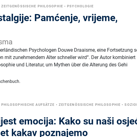
•
ZEITGENÖSSISCHE PHILOSOPHIE
•
PSYCHOLOGIE
talgije: Pamćenje, vrijeme,
isma
erländischen Psychologen Douwe Draaisme, eine Fortsetzung s
n mit zunehmendem Alter schneller wird“. Der Autor kombiniert
sophie und Literatur, um Mythen über die Alterung des Gehi
schenbuch.
•
PHILOSOPHISCHE AUFSÄTZE
•
ZEITGENÖSSISCHE PHILOSOPHIE
•
SOZIO
jest emocija: Kako su naši osjeć
ijet kakav poznajemo