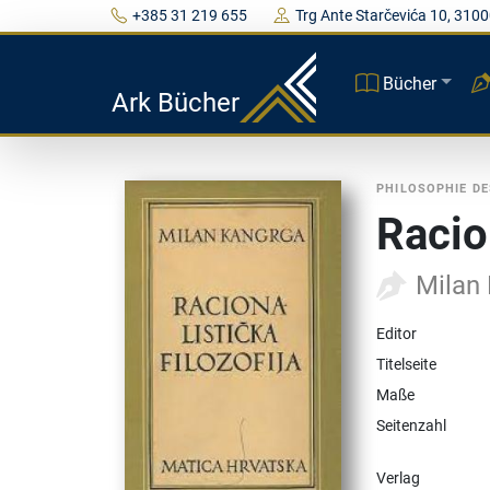
+385 31 219 655
Trg Ante Starčevića 10, 3100
Bücher
Ark Bücher
PHILOSOPHIE DE
Racion
Milan
Editor
Titelseite
Maße
Seitenzahl
Verlag