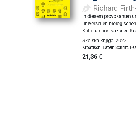
Richard Firt
In diesem provokanten un
universellen biologische
Kulturen und sozialen K
Školska knjiga
,
2023.
Kroatisch.
Latein Schrift.
Fe
21,36
€