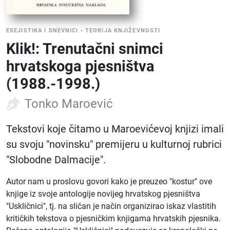
ESEJISTIKA I DNEVNICI
•
TEORIJA KNJIŽEVNOSTI
Klik!: Trenutačni snimci
hrvatskoga pjesništva
(1988.-1998.)
Tonko Maroević
Tekstovi koje čitamo u Maroevićevoj knjizi imali
su svoju "novinsku" premijeru u kulturnoj rubrici
"Slobodne Dalmacije".
Autor nam u proslovu govori kako je preuzeo "kostur" ove
knjige iz svoje antologije novijeg hrvatskog pjesništva
"Uskličnici", tj. na sličan je način organizirao iskaz vlastitih
kritičkih tekstova o pjesničkim knjigama hrvatskih pjesnika.