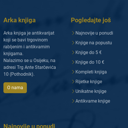
Arka knjiga
Pogledajte još
Arka knjiga je antikvarijat
Najnovije u ponudi
koji se bavi trgovinom
Knjige na popustu
rabljenim i antikvarnim
Knjige do 5 €
knjigama.
Nalazimo se u Osijeku, na
Knjige do 10 €
adresi Trg Ante Starčevića
Kompleti knjiga
10 (Pothodnik).
Rijetke knjige
O nama
Unikatne knjige
Antikvarne knjige
Najnovije u ponudi