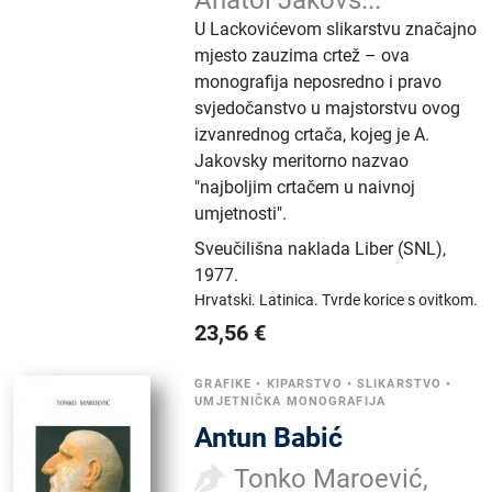
Anatol Jakovs...
U Lackovićevom slikarstvu značajno
mjesto zauzima crtež – ova
monografija neposredno i pravo
svjedočanstvo u majstorstvu ovog
izvanrednog crtača, kojeg je A.
Jakovsky meritorno nazvao
"najboljim crtačem u naivnoj
umjetnosti".
Sveučilišna naklada Liber (SNL)
,
1977.
Hrvatski.
Latinica.
Tvrde korice s ovitkom.
23,56
€
GRAFIKE
•
KIPARSTVO
•
SLIKARSTVO
•
UMJETNIČKA MONOGRAFIJA
Antun Babić
Tonko Maroević,