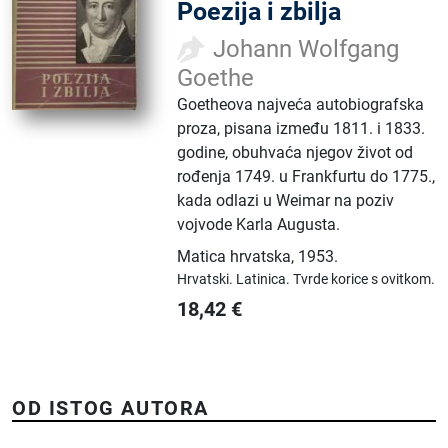
Poezija i zbilja
Johann Wolfgang
Goethe
Goetheova najveća autobiografska
proza, pisana između 1811. i 1833.
godine, obuhvaća njegov život od
rođenja 1749. u Frankfurtu do 1775.,
kada odlazi u Weimar na poziv
vojvode Karla Augusta.
Matica hrvatska
,
1953.
Hrvatski.
Latinica.
Tvrde korice s ovitkom.
18,42
€
OD ISTOG AUTORA