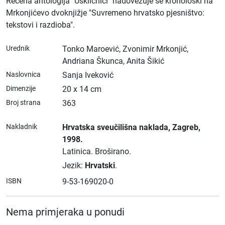
Rečena antologija "Uskličnici" nadovezuje se kronološki na
Mrkonjićevo dvoknjižje "Suvremeno hrvatsko pjesništvo:
tekstovi i razdioba".
Urednik
Tonko Maroević, Zvonimir Mrkonjić,
Andriana Škunca, Anita Šikić
Naslovnica
Sanja Iveković
Dimenzije
20 x 14 cm
Broj strana
363
Nakladnik
Hrvatska sveučilišna naklada
, Zagreb
,
1998.
Latinica.
Broširano.
Jezik:
Hrvatski
.
ISBN
9-53-169020-0
Nema primjeraka u ponudi