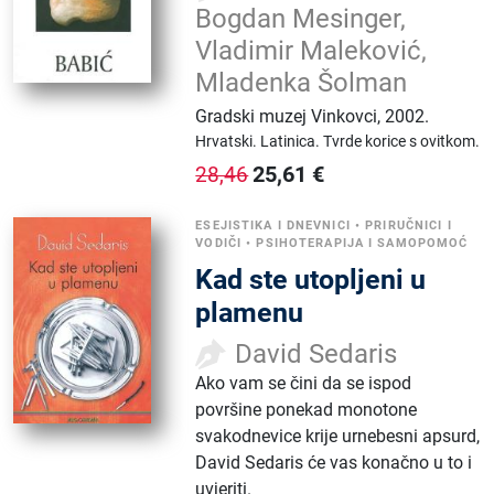
Bogdan Mesinger,
Vladimir Maleković,
Mladenka Šolman
Gradski muzej Vinkovci
,
2002.
Hrvatski.
Latinica.
Tvrde korice s ovitkom.
25,61
€
28,46
ESEJISTIKA I DNEVNICI
•
PRIRUČNICI I
VODIČI
•
PSIHOTERAPIJA I SAMOPOMOĆ
Kad ste utopljeni u
plamenu
David Sedaris
Ako vam se čini da se ispod
površine ponekad monotone
svakodnevice krije urnebesni apsurd,
David Sedaris će vas konačno u to i
uvjeriti.