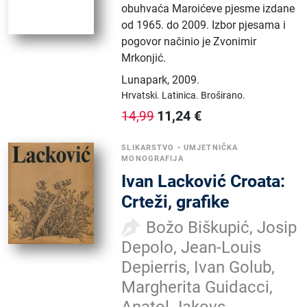
obuhvaća Maroićeve pjesme izdane
od 1965. do 2009. Izbor pjesama i
pogovor načinio je Zvonimir
Mrkonjić.
Lunapark
,
2009.
Hrvatski.
Latinica.
Broširano.
11,24
€
14,99
SLIKARSTVO
•
UMJETNIČKA
MONOGRAFIJA
Ivan Lacković Croata:
Crteži, grafike
Božo Biškupić, Josip
Depolo, Jean-Louis
Depierris, Ivan Golub,
Margherita Guidacci,