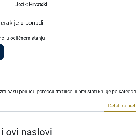
Jezik:
Hrvatski
.
erak je u ponudi
no, u odličnom stanju
ti našu ponudu pomoću tražilice ili prelistati knjige po kategor
Detaljna pre
 ovi naslovi