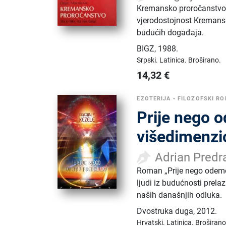
Kremansko proročanstvo pu
vjerodostojnost Kremans
budućih događaja.
BIGZ
,
1988.
Srpski.
Latinica.
Broširano.
14,32
€
EZOTERIJA
•
FILOZOFSKI R
Prije nego 
višedimenzi
Adrian Predr
Roman „Prije nego odemo 
ljudi iz budućnosti prelaz
naših današnjih odluka.
Dvostruka duga
,
2012.
Hrvatski.
Latinica.
Broširano