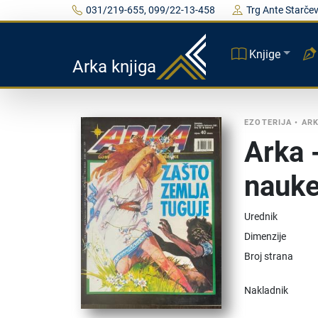
031/219-655, 099/22-13-458
Trg Ante Starčev
Knjige
Arka knjiga
EZOTERIJA
•
AR
Arka 
nauke
Urednik
Dimenzije
Broj strana
Nakladnik