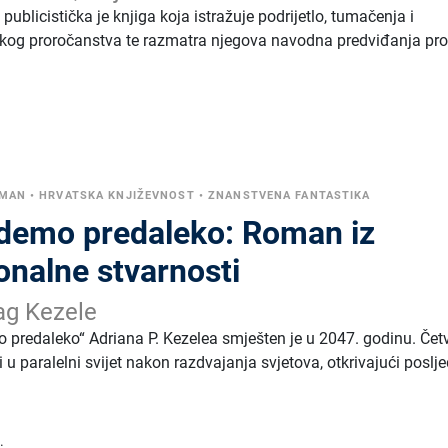
blicistička je knjiga koja istražuje podrijetlo, tumačenja i
kog proročanstva te razmatra njegova navodna predviđanja proš
OMAN
•
HRVATSKA KNJIŽEVNOST
•
ZNANSTVENA FANTASTIKA
odemo predaleko: Roman iz
onalne stvarnosti
ag Kezele
predaleko“ Adriana P. Kezelea smješten je u 2047. godinu. Čet
i u paralelni svijet nakon razdvajanja svjetova, otkrivajući poslj
.