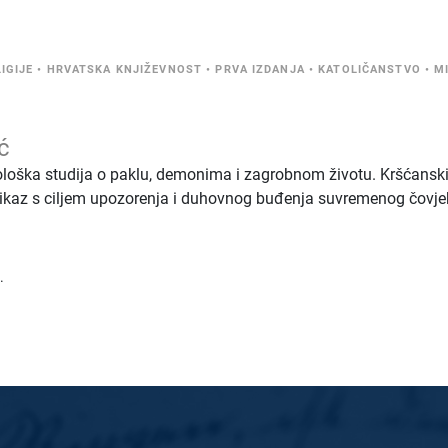
IGIJE
•
HRVATSKA KNJIŽEVNOST
•
PRVA IZDANJA
•
KATOLIČANSTVO
•
M
ć
ološka studija o paklu, demonima i zagrobnom životu. Kršćansk
rikaz s ciljem upozorenja i duhovnog buđenja suvremenog čovje
.