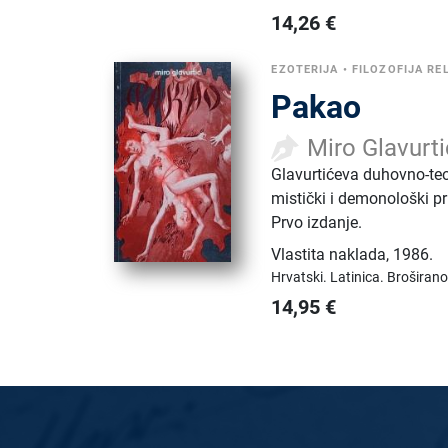
14,26
€
EZOTERIJA
•
FILOZOFIJA REL
Pakao
Miro Glavurti
Glavurtićeva duhovno-te
mistički i demonološki p
Prvo izdanje.
Vlastita naklada
,
1986.
Hrvatski.
Latinica.
Broširano
14,95
€