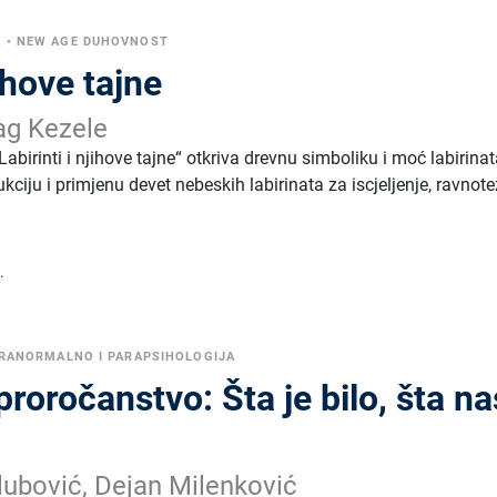
A
•
NEW AGE DUHOVNOST
jihove tajne
ag Kezele
„Labirinti i njihove tajne“ otkriva drevnu simboliku i moć labirinat
kciju i primjenu devet nebeskih labirinata za iscjeljenje, ravnote
.
RANORMALNO I PARAPSIHOLOGIJA
oročanstvo: Šta je bilo, šta na
lubović, Dejan Milenković