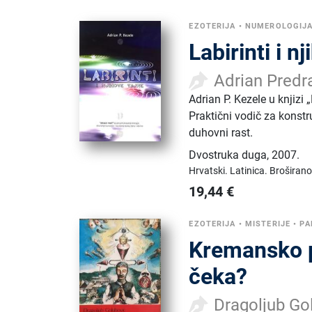
EZOTERIJA
•
NUMEROLOGIJ
Labirinti i n
Adrian Predr
Adrian P. Kezele u knjizi 
Praktični vodič za konstru
duhovni rast.
Dvostruka duga
,
2007.
Hrvatski.
Latinica.
Broširano
19,44
€
EZOTERIJA
•
MISTERIJE
•
PA
Kremansko pr
čeka?
Dragoljub Go