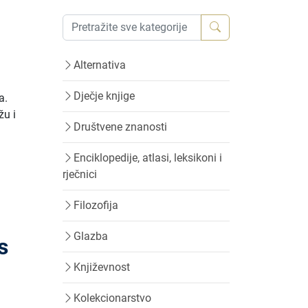
Alternativa
Dječje knjige
a.
žu i
Društvene znanosti
Enciklopedije, atlasi, leksikoni i
rječnici
Filozofija
Glazba
s
Književnost
Kolekcionarstvo