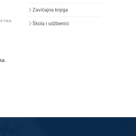
Zavičajna knjiga
ISTIKA
Škola i udžbenici
i
ka.