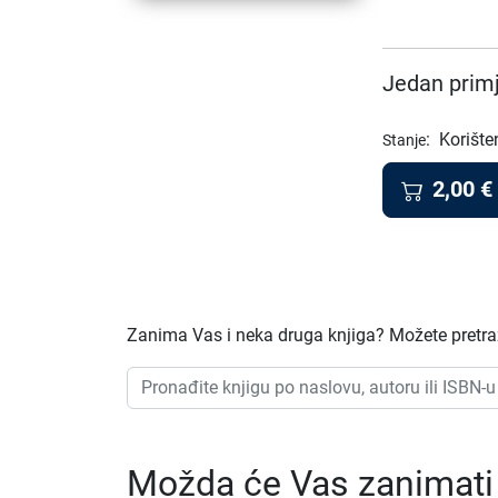
Jedan primj
:
Korište
Stanje
2,00
€
Zanima Vas i neka druga knjiga? Možete pretraži
Možda će Vas zanimati i