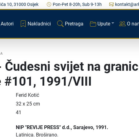
ića 10, 31000 Osijek
Pon-Pet 8-20h, Sub 9-13h
kontakt@ark
Autori
Nakladnici
Pretraga
Upute
O na
KA
- Čudesni svijet na granic
 #101, 1991/VIII
Ferid Kotić
32 x 25 cm
41
NIP "REVIJE PRESS" d.d.
, Sarajevo
, 1991.
Latinica.
Broširano.