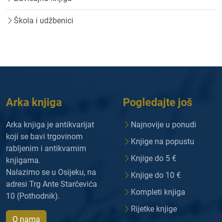
Škola i udžbenici
Arka knjiga
Pogledajte još
Arka knjiga je antikvarijat
Najnovije u ponudi
koji se bavi trgovinom
Knjige na popustu
rabljenim i antikvarnim
Knjige do 5 €
knjigama.
Nalazimo se u Osijeku, na
Knjige do 10 €
adresi Trg Ante Starčevića
Kompleti knjiga
10 (Pothodnik).
Rijetke knjige
O nama