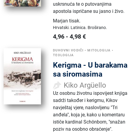
uskrsnuća te o putovanjima
apostola ispričane su jasno i živo.
Marjan tisak
.
Hrvatski.
Latinica.
Broširano.
4,96
-
4,98
€
DUHOVNI VODIČI
•
MITOLOGIJA
•
TEOLOGIJA
Kerigma - U barakama
sa siromasima
Kiko Argüello
Uz osobnu životnu ispovijest knjiga
sadrži također i kerigmu, Kikov
navještaj vjere, naslovljenu "Tri
anđela", koja je, kako u komentaru
ističe kardinal Schönborn, "snažan
poziv na osobno obraćenje".