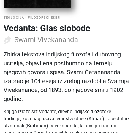
TEOLOGIJA
•
FILOZOFSKI ESEJI
Vedanta: Glas slobode
Swami Vivekananda
Zbirka tekstova indijskog filozofa i duhovnog
učitelja, objavljena posthumno na temelju
njegovih govora i spisa. Svāmī Ćetanananda
izabrao je 104 eseja iz zrelog razdoblja Svāmīja
Vivekānande, od 1893. do njegove smrti 1902.
godine.
Knjiga izlaže srž Vedante, drevne indijske filozofske
tradicije, koja naglašava jedinstvo duše (Atman) i apsolutne
stvarnosti (Brahman). Vivekananda, ključni propagator
hinduizma na Zapadu, posebice nakon svog govora na