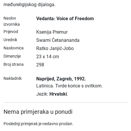
međureligijskog dijaloga.
Naslov
Vedanta: Voice of Freedom
izvornika
Prijevod
Ksenija Premur
Urednik
Swami Ćetanananda
Naslovnica
Ratko Janjić-Jobo
Dimenzije
23 x 14 cm
Broj strana
298
Nakladnik
Naprijed
, Zagreb
, 1992.
Latinica.
Tvrde korice s ovitkom.
Jezik:
Hrvatski
.
Nema primjeraka u ponudi
Poslednji primjerak je nedavno prodan.