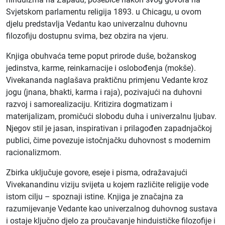
Svjetskom parlamentu religija 1893. u Chicagu, u ovom
djelu predstavlja Vedantu kao univerzalnu duhovnu
filozofiju dostupnu svima, bez obzira na vjeru.
Knjiga obuhvaća teme poput prirode duše, božanskog
jedinstva, karme, reinkarnacije i oslobođenja (mokše).
Vivekananda naglašava praktičnu primjenu Vedante kroz
jogu (jnana, bhakti, karma i raja), pozivajući na duhovni
razvoj i samorealizaciju. Kritizira dogmatizam i
materijalizam, promičući slobodu duha i univerzalnu ljubav.
Njegov stil je jasan, inspirativan i prilagođen zapadnjačkoj
publici, čime povezuje istočnjačku duhovnost s modernim
racionalizmom.
Zbirka uključuje govore, eseje i pisma, odražavajući
Vivekanandinu viziju svijeta u kojem različite religije vode
istom cilju – spoznaji istine. Knjiga je značajna za
razumijevanje Vedante kao univerzalnog duhovnog sustava
i ostaje ključno djelo za proučavanje hinduističke filozofije i