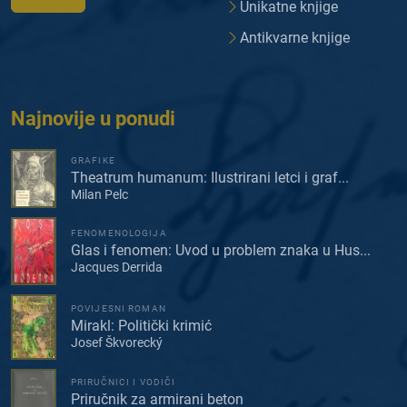
Unikatne knjige
Antikvarne knjige
Najnovije u ponudi
GRAFIKE
Theatrum humanum: Ilustrirani letci i graf...
Milan Pelc
FENOMENOLOGIJA
Glas i fenomen: Uvod u problem znaka u Hus...
Jacques Derrida
POVIJESNI ROMAN
Mirakl: Politički krimić
Josef Škvorecký
PRIRUČNICI I VODIČI
Priručnik za armirani beton