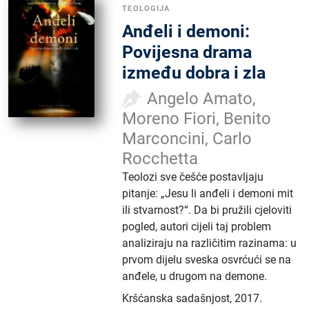
TEOLOGIJA
Anđeli i demoni:
Povijesna drama
između dobra i zla
Angelo Amato,
Moreno Fiori, Benito
Marconcini, Carlo
Rocchetta
Teolozi sve češće postavljaju
pitanje: „Jesu li anđeli i demoni mit
ili stvarnost?“. Da bi pružili cjeloviti
pogled, autori cijeli taj problem
analiziraju na različitim razinama: u
prvom dijelu sveska osvrćući se na
anđele, u drugom na demone.
Kršćanska sadašnjost
,
2017.