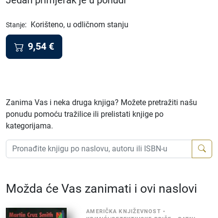
Jedan primjerak je u ponudi
:
Korišteno, u odličnom stanju
Stanje
9,54
€
Zanima Vas i neka druga knjiga? Možete pretražiti našu
ponudu pomoću tražilice ili prelistati knjige po
kategorijama.
Možda će Vas zanimati i ovi naslovi
AMERIČKA KNJIŽEVNOST
•