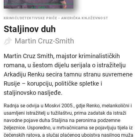
KRIMIĆI/DETEKTIVSKE PRIČE
•
AMERIČKA KNJIŽEVNOST
Staljinov duh
Martin Cruz-Smith
Martin Cruz Smith, majstor kriminalističkih
romana, u šestom dijelu serijala o istražitelju
Arkadiju Renku secira tamnu stranu suvremene
Rusije – korupciju, političke spletke i
staljinovsko nasljeđe.
Radnja se odvija u Moskvi 2005., gdje Renko, melankolični i
usamljeni istražitelj u tužilaštvu, prima zadatak da istraži
navodne pojave duha Staljina na peronima podzemne
željeznice. Usporedno, u mrtvačnicama se pojavljuju tijela iz
čečenskih ratova, a slučaj plaćenog ubojstva nasilnog muža