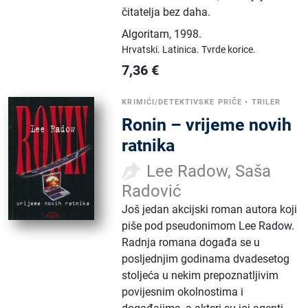
čitatelja bez daha.
Algoritam
,
1998.
Hrvatski.
Latinica.
Tvrde korice.
7,36
€
KRIMIĆI/DETEKTIVSKE PRIČE
•
TRILER
Ronin – vrijeme novih
ratnika
Lee Radow, Saša
Radović
Još jedan akcijski roman autora koji
piše pod pseudonimom Lee Radow.
Radnja romana događa se u
posljednjim godinama dvadesetog
stoljeća u nekim prepoznatljivim
povijesnim okolnostima i