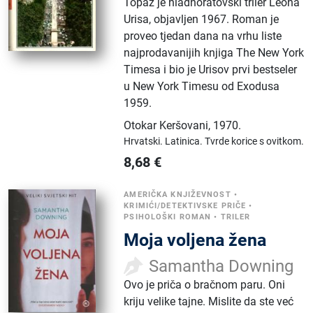
Topaz je hladnoratovski triler Leona
Urisa, objavljen 1967. Roman je
proveo tjedan dana na vrhu liste
najprodavanijih knjiga The New York
Timesa i bio je Urisov prvi bestseler
u New York Timesu od Exodusa
1959.
Otokar Keršovani
,
1970.
Hrvatski.
Latinica.
Tvrde korice s ovitkom.
8,68
€
AMERIČKA KNJIŽEVNOST
•
KRIMIĆI/DETEKTIVSKE PRIČE
•
PSIHOLOŠKI ROMAN
•
TRILER
Moja voljena žena
Samantha Downing
Ovo je priča o bračnom paru. Oni
kriju velike tajne. Mislite da ste već