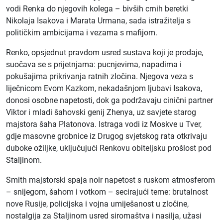
vodi Renka do njegovih kolega – bivših crnih beretki
Nikolaja Isakova i Marata Urmana, sada istražitelja s
političkim ambicijama i vezama s mafijom.
Renko, opsjednut pravdom usred sustava koji je prodaje,
suočava se s prijetnjama: pucnjevima, napadima i
pokušajima prikrivanja ratnih zločina. Njegova veza s
liječnicom Evom Kazkom, nekadašnjom ljubavi Isakova,
donosi osobne napetosti, dok ga podržavaju cinični partner
Viktor i mladi šahovski genij Zhenya, uz savjete starog
majstora šaha Platonova. Istraga vodi iz Moskve u Tver,
gdje masovne grobnice iz Drugog svjetskog rata otkrivaju
duboke ožiljke, uključujući Renkovu obiteljsku prošlost pod
Staljinom.
Smith majstorski spaja noir napetost s ruskom atmosferom
– snijegom, šahom i votkom – secirajući teme: brutalnost
nove Rusije, policijska i vojna umiješanost u zločine,
nostalgija za Staljinom usred siromaštva i nasilja, užasi