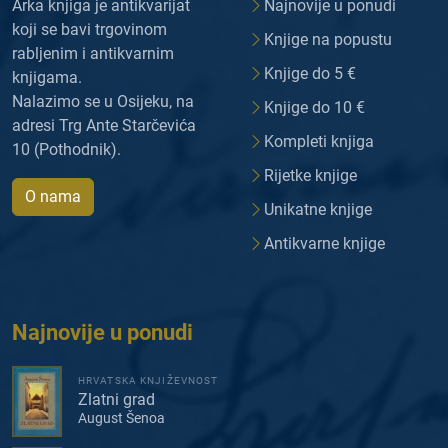
Arka knjiga je antikvarijat
Najnovije u ponudi
koji se bavi trgovinom
Knjige na popustu
rabljenim i antikvarnim
Knjige do 5 €
knjigama.
Nalazimo se u Osijeku, na
Knjige do 10 €
adresi Trg Ante Starčevića
Kompleti knjiga
10 (Pothodnik).
Rijetke knjige
O nama
Unikatne knjige
Antikvarne knjige
Najnovije u ponudi
HRVATSKA KNJIŽEVNOST
Zlatni grad
August Šenoa