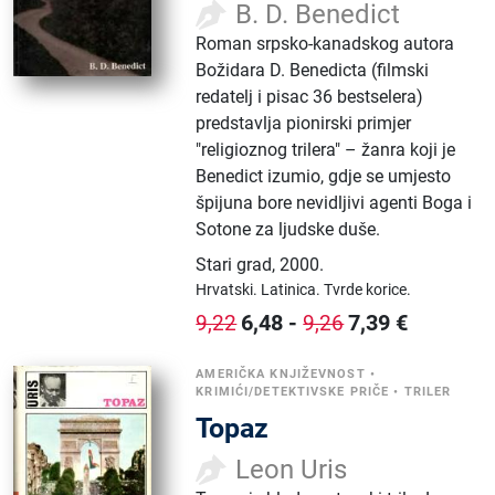
B. D. Benedict
Roman srpsko-kanadskog autora
Božidara D. Benedicta (filmski
redatelj i pisac 36 bestselera)
predstavlja pionirski primjer
"religioznog trilera" – žanra koji je
Benedict izumio, gdje se umjesto
špijuna bore nevidljivi agenti Boga i
Sotone za ljudske duše.
Stari grad
,
2000.
Hrvatski.
Latinica.
Tvrde korice.
6,48
-
7,39
€
9,22
9,26
AMERIČKA KNJIŽEVNOST
•
KRIMIĆI/DETEKTIVSKE PRIČE
•
TRILER
Topaz
Leon Uris