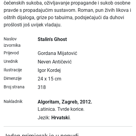
čečenskih sukoba, oživljavanje propagande i sukob osobne
pravde s propadajućim sustavom. Roman, pun živih likova i
oštrih dijaloga, grize po tabuima, podsjećajući da duhovi
prošlosti još uvijek vladaju.
Naslov
Stalin's Ghost
izvornika
Prijevod
Gordana Mijatović
Urednik
Neven Antičević
Ilustracije
Igor Kordej
Dimenzije
24 x 15 cm
Broj strana
318
Nakladnik
Algoritam
, Zagreb
, 2012.
Latinica.
Tvrde korice.
Jezik:
Hrvatski
.