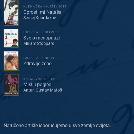
NJEMAČKA KNJIŽEVNOST
Oprosti mi Nataša
Sergej Kourdakov
LJEPOTA I ZDRAVLJE
Sve o menopauzi
Miriam Stoppard
LJEPOTA I ZDRAVLJE
Zdravlje žene
KNJIŽEVNA KRITIKA
Misli i pogledi
Antun Gustav Matoš
Naručene artikle isporučujemo u sve zemlje svijeta.