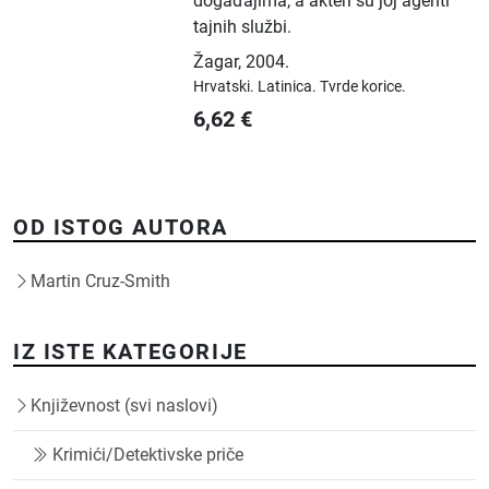
događajima, a akteri su joj agenti
tajnih službi.
Žagar
,
2004.
Hrvatski.
Latinica.
Tvrde korice.
6,62
€
OD ISTOG AUTORA
Martin Cruz-Smith
IZ ISTE KATEGORIJE
Književnost (svi naslovi)
Krimići/Detektivske priče