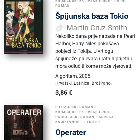
KRIMIĆI/DETEKTIVSKE PRIČE
•
RATNI
ROMAN
Špijunska baza Tokio
Martin Cruz-Smith
Nekoliko dana prije napada na Pearl
Harbor, Harry Niles pokušava
pobjeći iz Tokija. U vrtlogu
špijunaže, prijevara i ratnih prijetnji
mora odlučiti kome može vjerovati.
Algoritam
,
2005.
Hrvatski.
Latinica.
Broširano.
3,86
€
FILOZOFSKI ROMAN
•
KRIMIĆI/DETEKTIVSKE PRIČE
•
PSIHOLOŠKI ROMAN
•
SRPSKA
KNJIŽEVNOST
•
TRILER
Operater