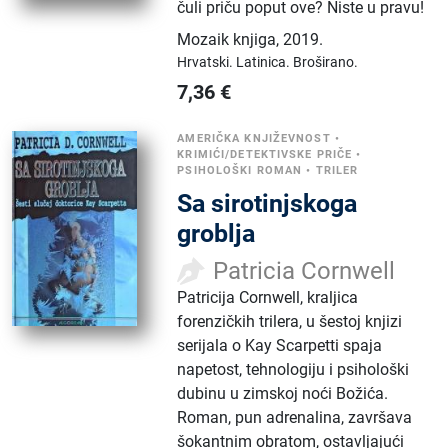
čuli priču poput ove? Niste u pravu!
Mozaik knjiga
,
2019.
Hrvatski.
Latinica.
Broširano.
7,36
€
AMERIČKA KNJIŽEVNOST
•
KRIMIĆI/DETEKTIVSKE PRIČE
•
PSIHOLOŠKI ROMAN
•
TRILER
Sa sirotinjskoga
groblja
Patricia Cornwell
Patricija Cornwell, kraljica
forenzičkih trilera, u šestoj knjizi
serijala o Kay Scarpetti spaja
napetost, tehnologiju i psihološki
dubinu u zimskoj noći Božića.
Roman, pun adrenalina, završava
šokantnim obratom, ostavljajući