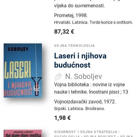
vijeka do suvremenosti.
Prometej
,
1998.
Hrvatski.
Latinica.
Tvrde korice s ovitkom.
87,32
€
VOJNA TEHNOLOGIJA
Laseri i njihova
budućnost
N. Soboljev
Vojna biblioteka : novine iz vojne
nauke i tehnike. Inostrani pisci ; 13
Vojnoizdavački zavod
,
1972.
Srpski.
Latinica.
Broširano.
1,98
€
SIGURNOST I VOJNA STRATEGIJA
•
SOCIOLOGIJA
•
VOJNA POVIJEST
•
VOJNA