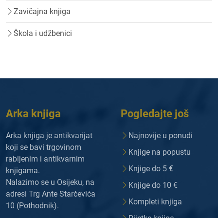
Zavičajna knjiga
Škola i udžbenici
Arka knjiga
Pogledajte još
Arka knjiga je antikvarijat
Najnovije u ponudi
koji se bavi trgovinom
Knjige na popustu
rabljenim i antikvarnim
Knjige do 5 €
knjigama.
Nalazimo se u Osijeku, na
Knjige do 10 €
adresi Trg Ante Starčevića
Kompleti knjiga
10 (Pothodnik).