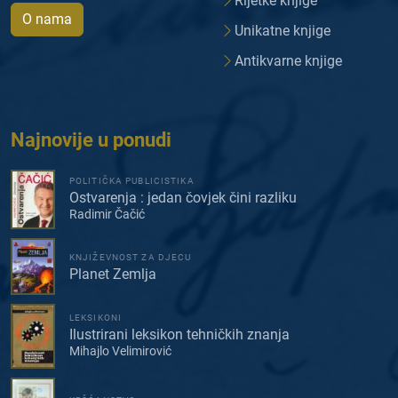
Rijetke knjige
O nama
Unikatne knjige
Antikvarne knjige
Najnovije u ponudi
POLITIČKA PUBLICISTIKA
Ostvarenja : jedan čovjek čini razliku
Radimir Čačić
KNJIŽEVNOST ZA DJECU
Planet Zemlja
LEKSIKONI
Ilustrirani leksikon tehničkih znanja
Mihajlo Velimirović