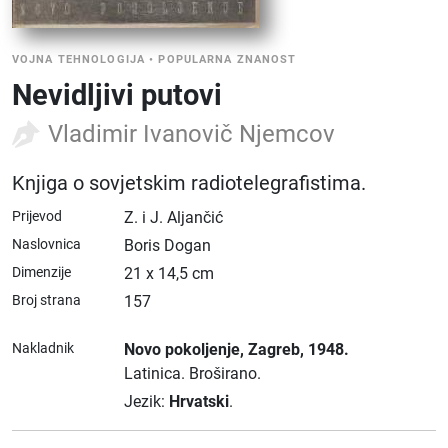
VOJNA TEHNOLOGIJA
•
POPULARNA ZNANOST
Nevidljivi putovi
Vladimir Ivanovič Njemcov
Knjiga o sovjetskim radiotelegrafistima.
Prijevod
Z. i J. Aljančić
Naslovnica
Boris Dogan
Dimenzije
21 x 14,5 cm
Broj strana
157
Nakladnik
Novo pokoljenje
, Zagreb
, 1948.
Latinica.
Broširano.
Jezik:
Hrvatski
.