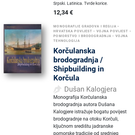
Srpski.
Latinica.
Tvrde korice.
12,34
€
MONOGRAFIJE GRADOVA I REGIJA
•
HRVATSKA POVIJEST
•
VOJNA POVIJEST
•
POMORSTVO I BRODOGRADNJA
•
VOJNA
TEHNOLOGIJA
Korčulanska
brodogradnja /
Shipbuilding in
Korčula
Dušan Kalogjera
Monografija Korčulanska
brodogradnja autora Dušana
Kalogjere istražuje bogatu povijest
brodogradnje na otoku Korčuli,
ključnom središtu jadranske
pomorske tradicije od srednjeg