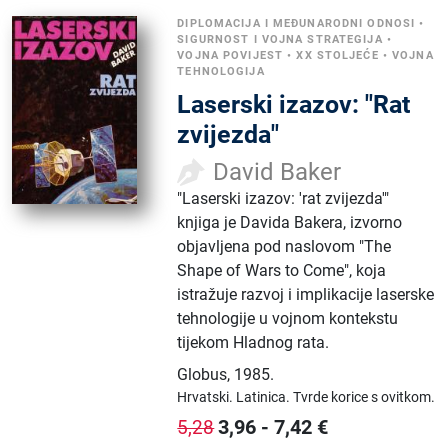
DIPLOMACIJA I MEĐUNARODNI ODNOSI
•
SIGURNOST I VOJNA STRATEGIJA
•
VOJNA POVIJEST
•
XX STOLJEĆE
•
VOJNA
TEHNOLOGIJA
Laserski izazov: "Rat
zvijezda"
David Baker
​"Laserski izazov: 'rat zvijezda'"
knjiga je Davida Bakera, izvorno
objavljena pod naslovom "The
Shape of Wars to Come", koja
istražuje razvoj i implikacije laserske
tehnologije u vojnom kontekstu
tijekom Hladnog rata.
Globus
,
1985.
Hrvatski.
Latinica.
Tvrde korice s ovitkom.
3,96
-
7,42
€
5,28