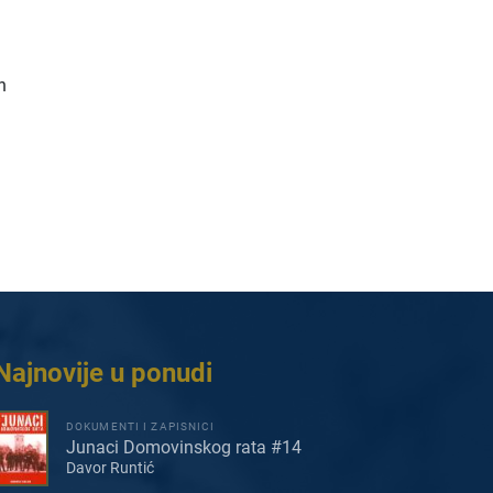
h
Najnovije u ponudi
DOKUMENTI I ZAPISNICI
Junaci Domovinskog rata #14
Davor Runtić