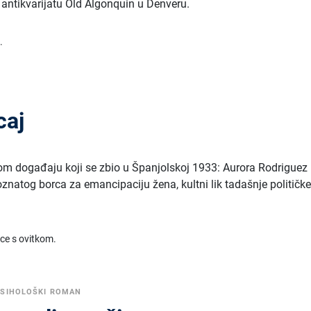
 i antikvarijatu Old Algonquin u Denveru.
.
caj
itom događaju koji se zbio u Španjolskoj 1933: Aurora Rodriguez 
poznatog borca za emancipaciju žena, kultni lik tadašnje političk
ice s ovitkom.
PSIHOLOŠKI ROMAN