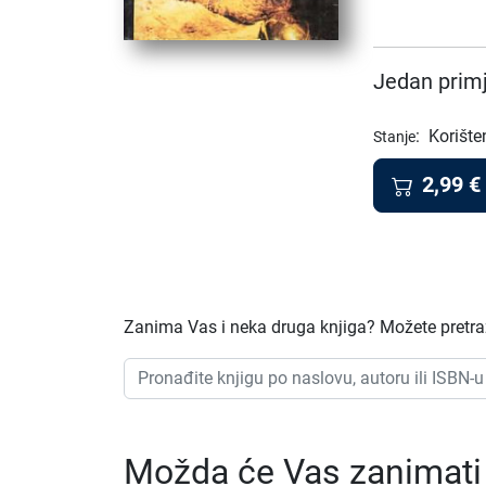
Jedan primj
:
Korište
Stanje
2,99
€
Zanima Vas i neka druga knjiga? Možete pretraži
Možda će Vas zanimati i