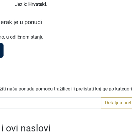
Jezik:
Hrvatski
.
erak je u ponudi
no, u odličnom stanju
ti našu ponudu pomoću tražilice ili prelistati knjige po kategor
Detaljna pre
 ovi naslovi