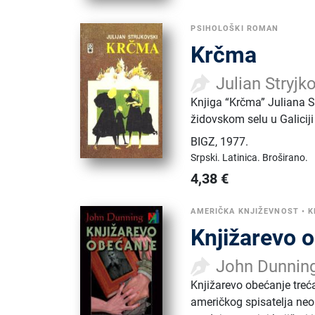
PSIHOLOŠKI ROMAN
Krčma
Julian Stryjk
Knjiga “Krčma” Juliana S
židovskom selu u Galiciji
BIGZ
,
1977.
Srpski.
Latinica.
Broširano.
4,38
€
AMERIČKA KNJIŽEVNOST
•
K
Knjižarevo o
John Dunnin
Knjižarevo obećanje treć
američkog spisatelja neob