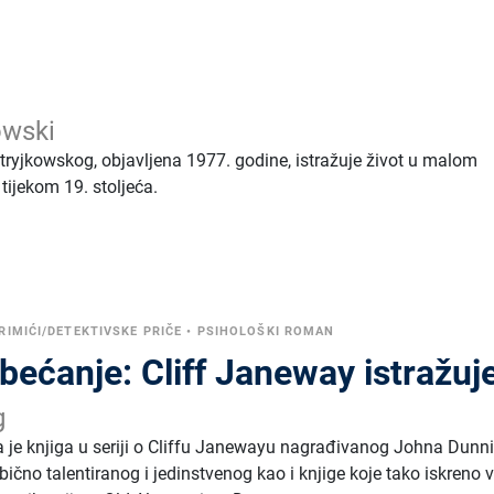
owski
tryjkowskog, objavljena 1977. godine, istražuje život u malom
 tijekom 19. stoljeća.
RIMIĆI/DETEKTIVSKE PRIČE
•
PSIHOLOŠKI ROMAN
bećanje: Cliff Janeway istražuj
g
a je knjiga u seriji o Cliffu Janewayu nagrađivanog Johna Dunn
ično talentiranog i jedinstvenog kao i knjige koje tako iskreno vo