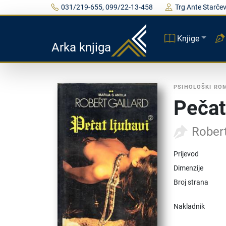
031/219-655, 099/22-13-458
Trg Ante Starčev
Knjige
Arka knjiga
PSIHOLOŠKI RO
Pečat 
Robert
Prijevod
Dimenzije
Broj strana
Nakladnik