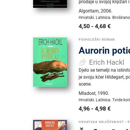
prodaje u svojoj knjižari
Algoritam
,
2006.
Hrvatski.
Latinica.
Broširano
4,50
-
4,68
€
PSIHOLOŠKI ROMAN
Aurorin poti
Erich Hackl
Djelo se temelji na istin
je svoju kćer Hildegart, 
scene.
Mladost
,
1990.
Hrvatski.
Latinica.
Tvrde kor
4,96
-
4,98
€
HRVATSKA KNJIŽEVNOST
•