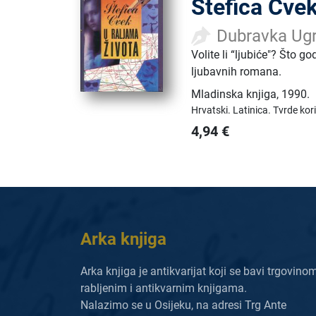
Štefica Cvek
Dubravka Ugr
Volite li “ljubiće"? Što g
ljubavnih romana.
Mladinska knjiga
,
1990.
Hrvatski.
Latinica.
Tvrde kor
4,94
€
Arka knjiga
Arka knjiga je antikvarijat koji se bavi trgovino
rabljenim i antikvarnim knjigama.
Nalazimo se u Osijeku, na adresi Trg Ante