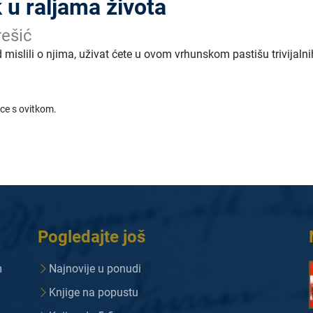
 u raljama života
ešić
od mislili o njima, uživat ćete u ovom vrhunskom pastišu trivijalni
ice s ovitkom.
Pogledajte još
m
Najnovije u ponudi
Knjige na popustu