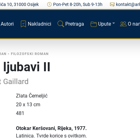
ića 10, 31000 Osijek
Pon-Pet 8-20h, Sub 9-13h
kontakt@ark
Autori
Nakladnici
Pretraga
Upute
O na
MAN
•
FILOZOFSKI ROMAN
ljubavi II
 Gaillard
Zlata Čemeljić
20 x 13 cm
481
Otokar Keršovani
, Rijeka
, 1977.
Latinica.
Tvrde korice s ovitkom.