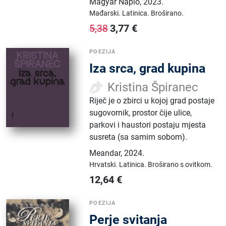
Magyar Napló
,
2023.
Mađarski.
Latinica.
Broširano.
3,77
€
5,38
POEZIJA
Iza srca, grad kupina
Kristina Špiranec
Riječ je o zbirci u kojoj grad postaje
sugovornik, prostor čije ulice,
parkovi i haustori postaju mjesta
susreta (sa samim sobom).
Meandar
,
2024.
Hrvatski.
Latinica.
Broširano s ovitkom.
12,64
€
POEZIJA
Perje svitanja