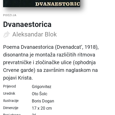
POEZIJA
Dvanaestorica
Aleksandar Blok
Poema Dvanaestorica (Dvenadcat’, 1918),
disonantna je montaža različitih ritmova
prevratničke i zločinačke ulice (ophodnja
Crvene garde) sa završnim naglaskom na
pojavi Krista.
Prijevod
Grigorvitez
Urednik
Oto Šolc
Ilustracije
Boris Dogan
Dimenzije
17 x 20 cm