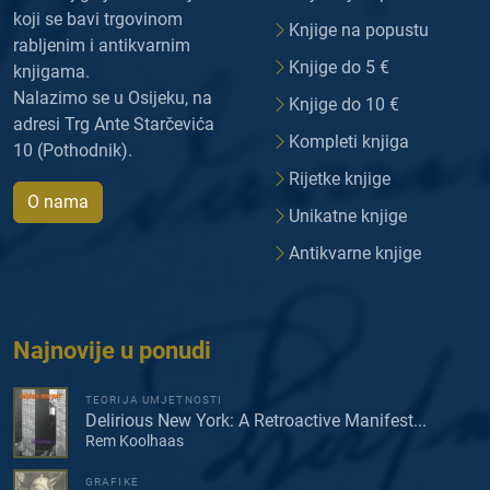
koji se bavi trgovinom
Knjige na popustu
rabljenim i antikvarnim
Knjige do 5 €
knjigama.
Nalazimo se u Osijeku, na
Knjige do 10 €
adresi Trg Ante Starčevića
Kompleti knjiga
10 (Pothodnik).
Rijetke knjige
O nama
Unikatne knjige
Antikvarne knjige
Najnovije u ponudi
TEORIJA UMJETNOSTI
Delirious New York: A Retroactive Manifest...
Rem Koolhaas
GRAFIKE