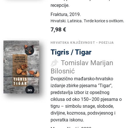
recepcije.
Fraktura
,
2019.
Hrvatski.
Latinica.
Tvrde korice s ovitkom.
7,98
€
HRVATSKA KNJIŽEVNOST
•
POEZIJA
Tigris / Tigar
Tomislav Marijan
Bilosnić
Dvojezično mađarsko-hrvatsko
izdanje zbirke pjesama "Tigar",
predstavlja izbor iz opsežnog
ciklusa od oko 150–200 pjesama o
tigru – simbolu snage, slobode,
divljine, kozmosa, podsvjesnog i
povratka iskonu.