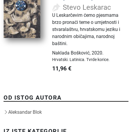
Stevo Leskarac
U Leskarčevim ćemo pjesmama
brzo pronaći teme o umjetnosti i
stvaralaštvu, hrvatskomu jeziku i
narodnim običajima, narodnoj
baštini.
Naklada Bošković
,
2020.
Hrvatski.
Latinica.
Tvrde korice.
11,96
€
OD ISTOG AUTORA
Aleksandar Blok
IZ ISTE KATEGORIJE