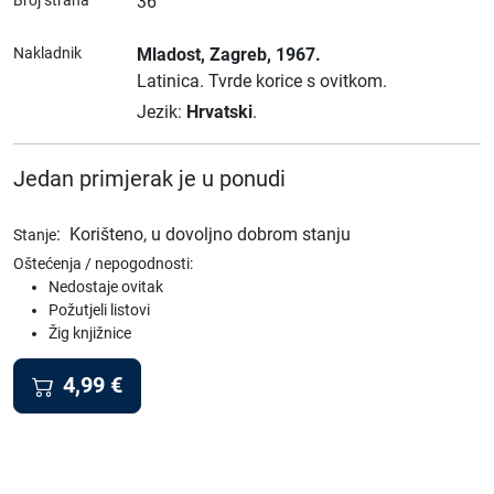
Broj strana
36
Nakladnik
Mladost
, Zagreb
, 1967.
Latinica.
Tvrde korice s ovitkom.
Jezik:
Hrvatski
.
Jedan primjerak je u ponudi
:
Korišteno, u dovoljno dobrom stanju
Stanje
Oštećenja / nepogodnosti:
Nedostaje ovitak
Požutjeli listovi
Žig knjižnice
4,99
€