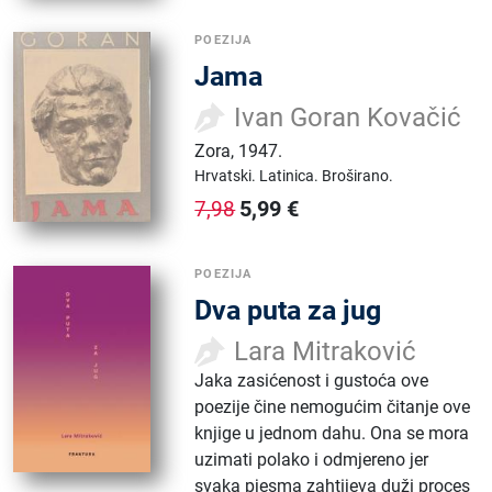
POEZIJA
Jama
Ivan Goran Kovačić
Zora
,
1947.
Hrvatski.
Latinica.
Broširano.
5,99
€
7,98
POEZIJA
Dva puta za jug
Lara Mitraković
Jaka zasićenost i gustoća ove
poezije čine nemogućim čitanje ove
knjige u jednom dahu. Ona se mora
uzimati polako i odmjereno jer
svaka pjesma zahtijeva duži proces