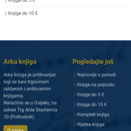
Knjige do 5 €
Knjige do 10 €
Arka knjiga
Pogledajte još
Arka knjiga je antikvarijat
Najnovije u ponudi
koji se bavi trgovinom
Knjige na popustu
rabljenim i antikvarnim
Knjige do 5 €
knjigama.
Nalazimo se u Osijeku, na
Knjige do 10 €
adresi Trg Ante Starčevića
Kompleti knjiga
10 (Pothodnik).
Rijetke knjige
O nama