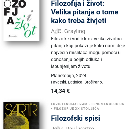
Filozofija i život:
Velika pitanja o tome
kako treba živjeti
A. C. Grayling
Filozofski vodič kroz velika životna
pitanja koji pokazuje kako nam ideje
najvećih mislilaca mogu pomoći u
donošenju boljih odluka i
ispunjenijem životu.
Planetopija
,
2024.
Hrvatski.
Latinica.
Broširano.
14,34
€
EGZISTENCIJALIZAM
•
FENOMENOLOGIJA
•
FILOZOFIJE XX STOLJEĆA
Filozofski spisi
Jean-Paul Sartre