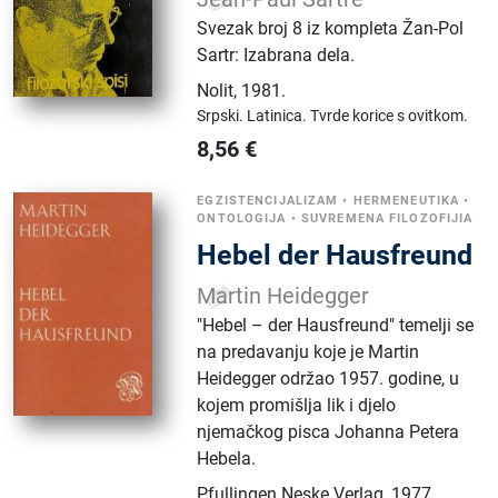
Svezak broj 8 iz kompleta Žan-Pol
Sartr: Izabrana dela.
Nolit
,
1981.
Srpski.
Latinica.
Tvrde korice s ovitkom.
8,56
€
EGZISTENCIJALIZAM
•
HERMENEUTIKA
•
ONTOLOGIJA
•
SUVREMENA FILOZOFIJIA
Hebel der Hausfreund
Martin Heidegger
"Hebel – der Hausfreund" temelji se
na predavanju koje je Martin
Heidegger održao 1957. godine, u
kojem promišlja lik i djelo
njemačkog pisca Johanna Petera
Hebela.
Pfullingen Neske Verlag
,
1977.