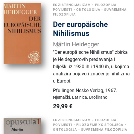
EGZISTENCIJALIZAM
•
FILOZOFIJA
POVIJESTI
•
ONTOLOGIJA
•
SUVREMENA
FILOZOFIJIA
Der europäische
Nihilismus
Martin Heidegger
"Der europäische Nihilismus" zbirka
je Heideggerovih predavanja i
bilješki iz 1930-ih i 1940-ih, u kojima
analizira pojavu i značenje nihilizma
u Europi.
Pfullingen Neske Verlag
,
1967.
Njemački.
Latinica.
Broširano.
29,99
€
EGZISTENCIJALIZAM
•
FILOZOFIJA
POVIJESTI
•
FILOZOFIJE XX STOLJEĆA
•
ONTOLOGIJA
•
SUVREMENA FILOZOFIJIA