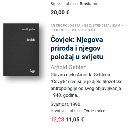
Srpski.
Latinica.
Broširano.
20,00
€
ANTROPOLOGIJA
•
EGZISTENCIJALIZAM
•
FILOZOFIJE XX STOLJEĆA
Čovjek: Njegova
priroda i njegov
položaj u svijetu
Arnold Gehlen
Glavno djelo Arnolda Gehlena
"Čovjek" središnje je djelo filozofske
antropologije od svog objavljivanja
1940. godine.
Svjetlost
,
1990.
Hrvatski.
Latinica.
Tvrde korice.
11,05
€
12,28