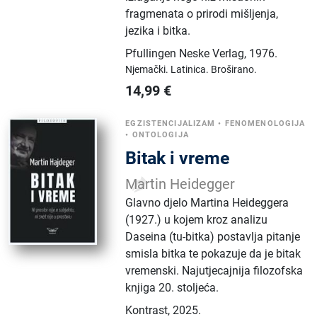
fragmenata o prirodi mišljenja,
jezika i bitka.
Pfullingen Neske Verlag
,
1976.
Njemački.
Latinica.
Broširano.
14,99
€
EGZISTENCIJALIZAM
•
FENOMENOLOGIJA
•
ONTOLOGIJA
Bitak i vreme
Martin Heidegger
Glavno djelo Martina Heideggera
(1927.) u kojem kroz analizu
Daseina (tu-bitka) postavlja pitanje
smisla bitka te pokazuje da je bitak
vremenski. Najutjecajnija filozofska
knjiga 20. stoljeća.
Kontrast
,
2025.