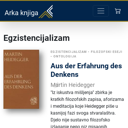
Arka knjiga
Egzistencijalizam
EGZISTENCIJALIZAM
•
FILOZOFSKI ESEJI
•
ONTOLOGIJA
Aus der Erfahrung des
Denkens
Martin Heidegger
"Iz iskustva mišljenja" zbirka je
kratkih filozofskih zapisa, aforizama
i meditacija koje Heidegger piše u
kasnijoj fazi svoga stvaralaštva.
Djelo nije sustavno filozofsko
izlaganje nego niz misaonih