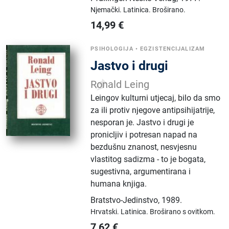
Njemački.
Latinica.
Broširano.
14,99
€
PSIHOLOGIJA
•
EGZISTENCIJALIZAM
Jastvo i drugi
Ronald Leing
Leingov kulturni utjecaj, bilo da smo
za ili protiv njegove antipsihijatrije,
nesporan je. Jastvo i drugi je
pronicljiv i potresan napad na
bezdušnu znanost, nesvjesnu
vlastitog sadizma - to je bogata,
sugestivna, argumentirana i
humana knjiga.
Bratstvo-Jedinstvo
,
1989.
Hrvatski.
Latinica.
Broširano s ovitkom.
7,62
€