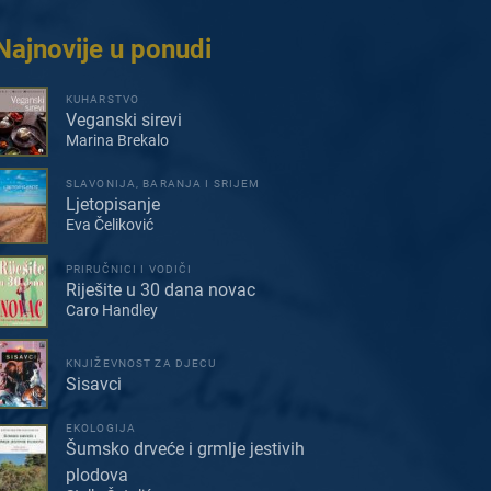
Najnovije u ponudi
KUHARSTVO
Veganski sirevi
Marina Brekalo
SLAVONIJA, BARANJA I SRIJEM
Ljetopisanje
Eva Čeliković
PRIRUČNICI I VODIČI
Riješite u 30 dana novac
Caro Handley
KNJIŽEVNOST ZA DJECU
Sisavci
EKOLOGIJA
Šumsko drveće i grmlje jestivih
plodova