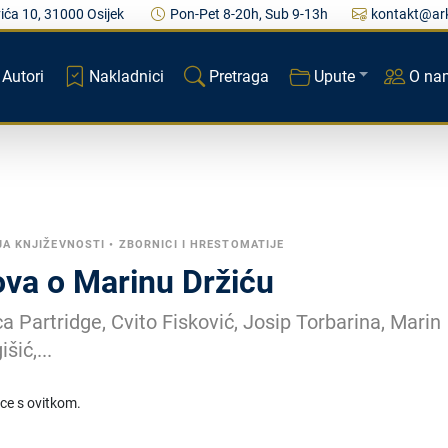
ića 10, 31000 Osijek
Pon-Pet 8-20h, Sub 9-13h
kontakt@ark
Autori
Nakladnici
Pretraga
Upute
O na
JA KNJIŽEVNOSTI
•
ZBORNICI I HRESTOMATIJE
ova o Marinu Držiću
a Partridge, Cvito Fisković, Josip Torbarina, Marin
šić,...
ice s ovitkom.