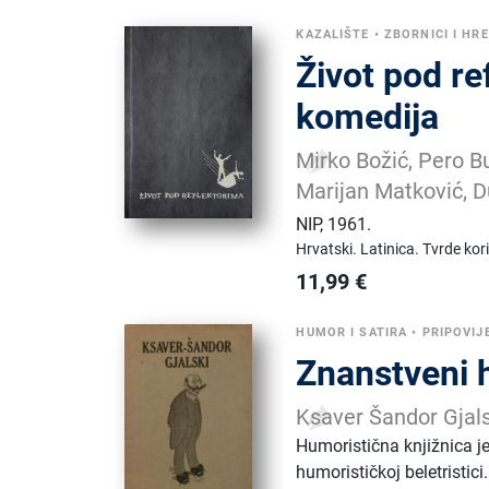
KAZALIŠTE
•
ZBORNICI I HR
Život pod re
komedija
Mirko Božić, Pero Bu
Marijan Matković, D
NIP
,
1961.
Hrvatski.
Latinica.
Tvrde kor
11,99
€
HUMOR I SATIRA
•
PRIPOVIJ
Znanstveni 
Ksaver Šandor Gjals
Humoristična knjižnica je j
humorističkoj beletristici