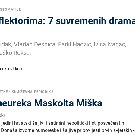
ESTOMATIJE
flektorima: 7 suvremenih drama
dak, Vladan Desnica, Fadil Hadžić, Ivica Ivanac,
uško Roks...
ice s ovitkom.
ETKE
•
KNJIŽEVNA PERIODIKA
heureka Maskolta Miška
ki
edini hrvatski šaljivi i satirišni nepolitički list, posvećen lih
. Donaša izvorne humoreske i šaljive pripovijesti prvih svjetskih -