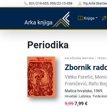
031/219-655, 099/22-13-458
Trg Ante Starčev
Knjige
Arka knjiga
Periodika
KNJIŽEVNA KRITIKA
•
TEORI
Zbornik rad
Vinko Foretić, Monic
Franičević, Rafo Bogi
Matica hrvatska
,
1969.
Hrvatski.
Latinica.
Tvrde kor
7,99
€
9,99