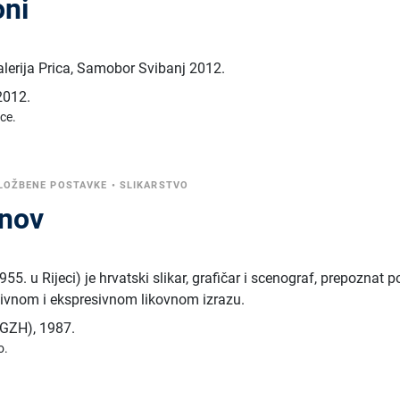
oni
lerija Prica, Samobor Svibanj 2012.
2012.
ice.
ZLOŽBENE POSTAVKE
•
SLIKARSTVO
anov
5. u Rijeci) je hrvatski slikar, grafičar i scenograf, prepoznat p
vnom i ekspresivnom likovnom izrazu.
 (GZH)
,
1987.
o.