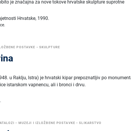
bito je značajna za nove tokove hrvatske skulpture suprotne
jetnosti Hrvatske
,
1990.
ice.
ZLOŽBENE POSTAVKE
•
SKULPTURE
rina
48. u Raklju, Istra) je hrvatski kipar prepoznatljiv po monumen
e istarskom vapnencu, ali i bronci i drvu.
.
KATALOZI
•
MUZEJI I IZLOŽBENE POSTAVKE
•
SLIKARSTVO