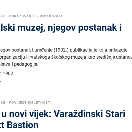
VKE
•
OBRAZOVANJE
•
PEDAGOGIJA
lski muzej, njegov postanak i
jegov postanak i uređenje (1902.) publikacija je koja prikazuje
 i organizaciju Hrvatskoga školskog muzeja kao središnje ustano
lstva i pedagogije.
r
,
1902.
.
VKE
•
POVIJEST UMJETNOSTI
 u novi vijek: Varaždinski Stari
kt Bastion