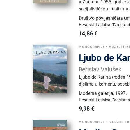
u Zagrebu 1955. god. oso
socijalističkom realizmu.
Društvo povijesničara um
Hrvatski.
Latinica.
Tvrde kor
14,86
€
MONOGRAFIJE
•
MUZEJI I I
Ljubo de Ka
Berislav Valušek
Ljubo de Karina (rođen 19
djelima u kamenu, posebic
Moderna galerija
,
1997.
Hrvatski.
Latinica.
Broširano
9,98
€
MONOGRAFIJE
•
IZLOŽBE I 