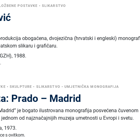
ZLOŽBENE POSTAVKE
•
SLIKARSTVO
vić
rodukcija obogaćena, dvojezična (hrvatski i engleski) monograf
tskom slikaru i grafičaru.
 (GZH)
,
1988.
.
VKE
•
SKULPTURE
•
SLIKARSTVO
•
UMJETNIČKA MONOGRAFIJA
ta: Prado – Madrid
– Madrid” je bogato ilustrovana monografija posvećena čuvenom
jednom od najznačajnijih muzeja umetnosti u Evropi i svetu.
a
,
1973.
ice s ovitkom.