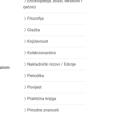
Enciklopedije, atlasi, leksikoni i
rječnici
Filozofija
Glazba
Književnost
Kolekcionarstvo
Nakladnički nizovi / Edicije
talnim
Periodika
Povijest
Praktična knjiga
Prirodne znanosti