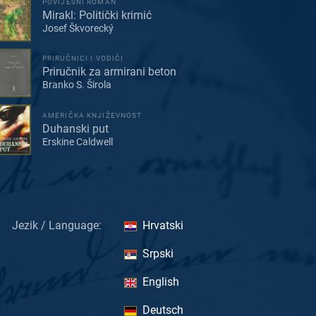
POVIJESNI ROMAN
Mirakl: Politički krimić
Josef Škvorecký
PRIRUČNICI I VODIČI
Priručnik za armirani beton
Branko S. Širola
AMERIČKA KNJIŽEVNOST
Duhanski put
Erskine Caldwell
Jezik / Language:
Hrvatski
Srpski
English
Deutsch