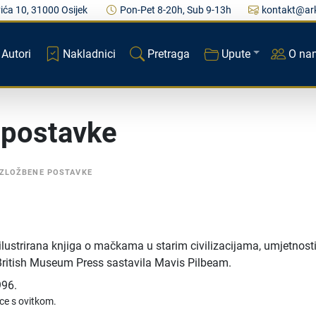
ića 10, 31000 Osijek
Pon-Pet 8-20h, Sub 9-13h
kontakt@ark
Autori
Nakladnici
Pretraga
Upute
O na
 postavke
 IZLOŽBENE POSTAVKE
 ilustrirana knjiga o mačkama u starim civilizacijama, umjetnosti
 British Museum Press sastavila Mavis Pilbeam.
996.
ice s ovitkom.