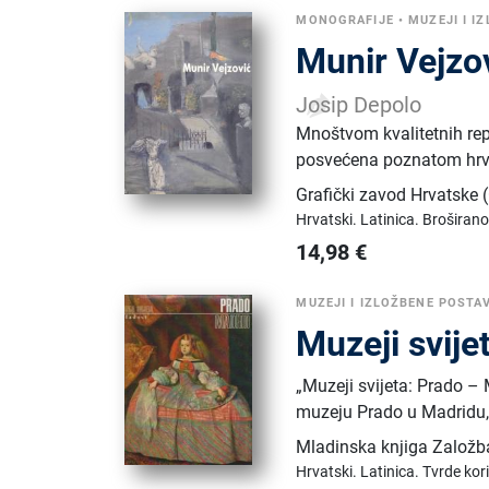
MONOGRAFIJE
•
MUZEJI I I
Munir Vejzo
Josip Depolo
Mnoštvom kvalitetnih rep
posvećena poznatom hrva
Grafički zavod Hrvatske
Hrvatski.
Latinica.
Broširano
14,98
€
MUZEJI I IZLOŽBENE POSTA
Muzeji svije
„Muzeji svijeta: Prado 
muzeju Prado u Madridu, 
Mladinska knjiga Založb
Hrvatski.
Latinica.
Tvrde kor