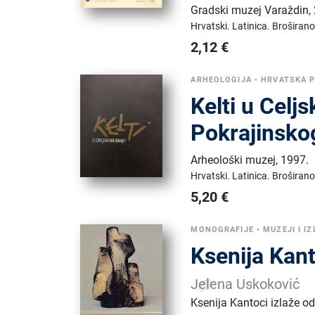
Gradski muzej Varaždin
,
Hrvatski.
Latinica.
Broširano
2,12
€
ARHEOLOGIJA
•
HRVATSKA P
Kelti u Celj
Pokrajinsko
Arheološki muzej
,
1997.
Hrvatski.
Latinica.
Broširano
5,20
€
MONOGRAFIJE
•
MUZEJI I I
Ksenija Kan
Jelena Uskoković
Ksenija Kantoci izlaže od