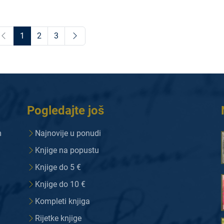
1
2
3
Pogledajte još
m
Najnovije u ponudi
Knjige na popustu
Knjige do 5 €
Knjige do 10 €
Kompleti knjiga
Rijetke knjige