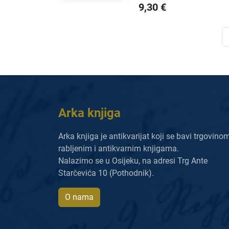
9,30
€
Arka knjiga
Arka knjiga je antikvarijat koji se bavi trgovino
rabljenim i antikvarnim knjigama.
Nalazimo se u Osijeku, na adresi Trg Ante
Starčevića 10 (Pothodnik).
O nama