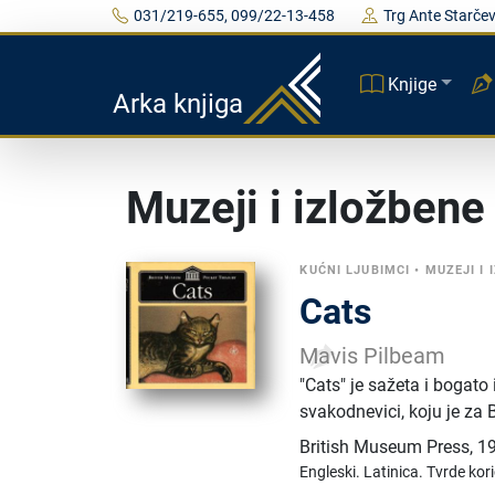
031/219-655, 099/22-13-458
Trg Ante Starčev
Knjige
Arka knjiga
Muzeji i izložbene
KUĆNI LJUBIMCI
•
MUZEJI I
Cats
Mavis Pilbeam
"Cats" je sažeta i bogato
svakodnevici, koju je za
British Museum Press
,
1
Engleski.
Latinica.
Tvrde kor