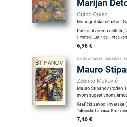
Marijan Det
Guido Quien
Monografska izložba - Ga
Pučko otvoreno učilište
,
Hrvatski.
Latinica.
Tvrde kor
6,98
€
MONOGRAFIJE
•
MUZEJI I I
Mauro Stip
Zvonko Maković
Mauro Stipanov (rođen 195
svom sugestivnom, emoti
Grafički zavod Hrvatske
Talijanski.
Latinica.
Broširan
7,46
€