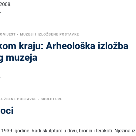
2008.
.
OVIJEST
•
MUZEJI I IZLOŽBENE POSTAVKE
skom kraju: Arheološka izložba
g muzeja
.
ZLOŽBENE POSTAVKE
•
SKULPTURE
toci
 1939. godine. Radi skulpture u drvu, bronci i terakoti. Njezina i