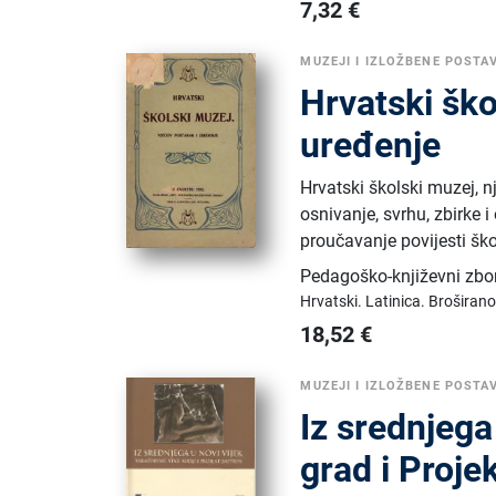
7,32
€
MUZEJI I IZLOŽBENE POSTA
Hrvatski ško
uređenje
Hrvatski školski muzej, n
osnivanje, svrhu, zbirke
proučavanje povijesti ško
Pedagoško-književni zbo
Hrvatski.
Latinica.
Broširano
18,52
€
MUZEJI I IZLOŽBENE POSTA
Iz srednjega
grad i Proje