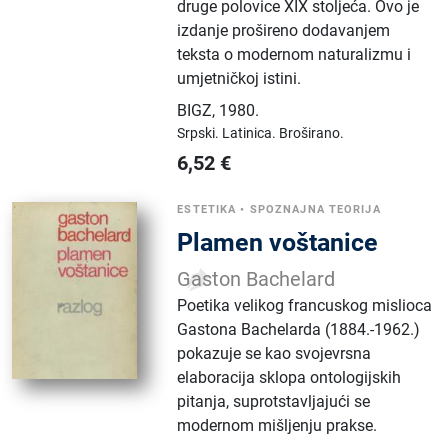
druge polovice XIX stoljeća. Ovo je
izdanje prošireno dodavanjem
teksta o modernom naturalizmu i
umjetničkoj istini.
BIGZ
,
1980.
Srpski.
Latinica.
Broširano.
6,52
€
ESTETIKA
•
SPOZNAJNA TEORIJA
Plamen voštanice
Gaston Bachelard
Poetika velikog francuskog mislioca
Gastona Bachelarda (1884.-1962.)
pokazuje se kao svojevrsna
elaboracija sklopa ontologijskih
pitanja, suprotstavljajući se
modernom mišljenju prakse.