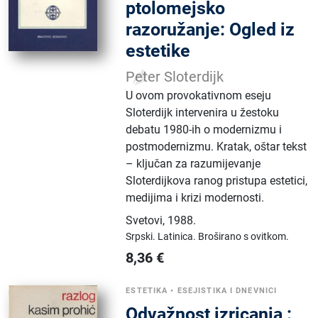
ptolomejsko
razoružanje: Ogled iz
estetike
Peter Sloterdijk
U ovom provokativnom eseju
Sloterdijk intervenira u žestoku
debatu 1980-ih o modernizmu i
postmodernizmu. Kratak, oštar tekst
– ključan za razumijevanje
Sloterdijkova ranog pristupa estetici,
medijima i krizi modernosti.
Svetovi
,
1988.
Srpski.
Latinica.
Broširano s ovitkom.
8,36
€
ESTETIKA
•
ESEJISTIKA I DNEVNICI
Odvažnost izricanja :