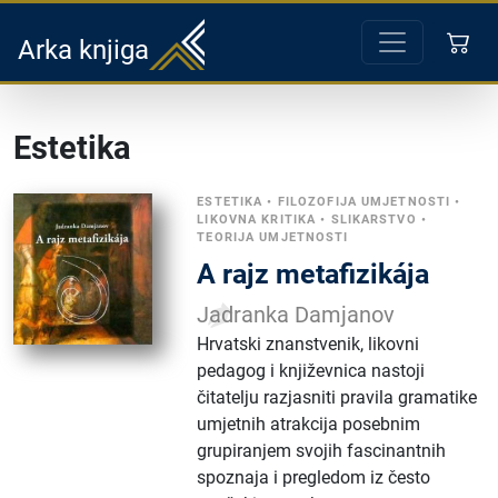
Arka knjiga
Estetika
ESTETIKA
•
FILOZOFIJA UMJETNOSTI
•
LIKOVNA KRITIKA
•
SLIKARSTVO
•
TEORIJA UMJETNOSTI
A ​rajz metafizikája
Jadranka Damjanov
Hrvatski znanstvenik, likovni
pedagog i književnica nastoji
čitatelju razjasniti pravila gramatike
umjetnih atrakcija posebnim
grupiranjem svojih fascinantnih
spoznaja i pregledom iz često