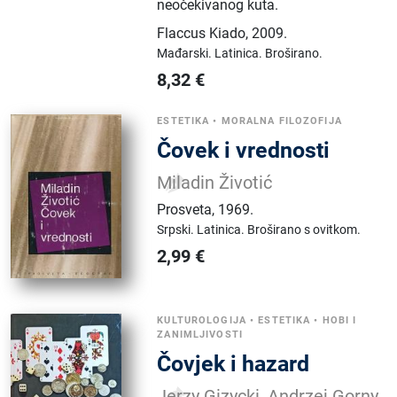
neočekivanog kuta.
Flaccus Kiado
,
2009.
Mađarski.
Latinica.
Broširano.
8,32
€
ESTETIKA
•
MORALNA FILOZOFIJA
Čovek i vrednosti
Miladin Životić
Prosveta
,
1969.
Srpski.
Latinica.
Broširano s ovitkom.
2,99
€
KULTUROLOGIJA
•
ESTETIKA
•
HOBI I
ZANIMLJIVOSTI
Čovjek i hazard
Jerzy Gizycki, Andrzej Gorny