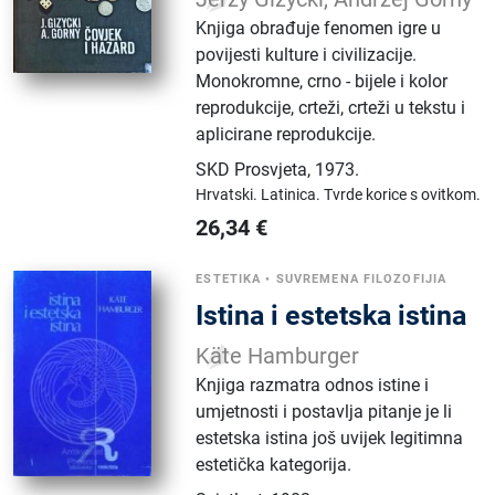
Knjiga obrađuje fenomen igre u
povijesti kulture i civilizacije.
Monokromne, crno - bijele i kolor
reprodukcije, crteži, crteži u tekstu i
aplicirane reprodukcije.
SKD Prosvjeta
,
1973.
Hrvatski.
Latinica.
Tvrde korice s ovitkom.
26,34
€
ESTETIKA
•
SUVREMENA FILOZOFIJIA
Istina i estetska istina
Käte Hamburger
Knjiga razmatra odnos istine i
umjetnosti i postavlja pitanje je li
estetska istina još uvijek legitimna
estetička kategorija.