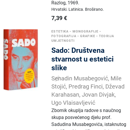
Razlog
,
1969.
Hrvatski.
Latinica.
Broširano.
7,39
€
ESTETIKA
•
MONOGRAFIJE
•
FOTOGRAFIJA
•
GRAFIKE
•
TEORIJA
UMJETNOSTI
Sado: Društvena
stvarnost u estetici
slike
Senadin Musabegović, Mile
Stojić, Predrag Finci, Dževad
Karahasan, Jovan Divjak,
Ugo Vlaisavljević
Zbornik okuplja radove s naučnog
skupa posvećenog djelu prof.
Sadudina Musabegovića, istaknutog