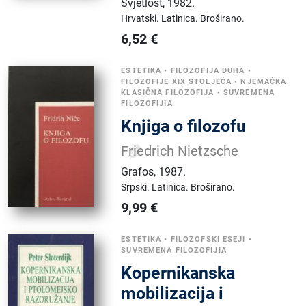
Svjetlost
,
1982.
Hrvatski.
Latinica.
Broširano.
6,52
€
ESTETIKA
•
FILOZOFIJA DUHA
•
FILOZOFIJE XIX STOLJEĆA
•
NJEMAČKA
KLASIČNA FILOZOFIJA
•
SUVREMENA
FILOZOFIJIA
Knjiga o filozofu
Friedrich Nietzsche
Grafos
,
1987.
Srpski.
Latinica.
Broširano.
9,99
€
ESTETIKA
•
FILOZOFSKI ESEJI
•
SUVREMENA FILOZOFIJIA
Kopernikanska
mobilizacija i