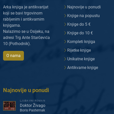
Arka knjiga je antikvarijat
Najnovije u ponudi
koji se bavi trgovinom
Knjige na popustu
rabljenim i antikvarnim
Knjige do 5 €
knjigama.
Nalazimo se u Osijeku, na
Knjige do 10 €
adresi Trg Ante Starčevića
Kompleti knjiga
10 (Pothodnik).
Rijetke knjige
O nama
Unikatne knjige
Antikvarne knjige
Najnovije u ponudi
LJUBAVNI ROMAN
Doktor Živago
Boris Pasternak