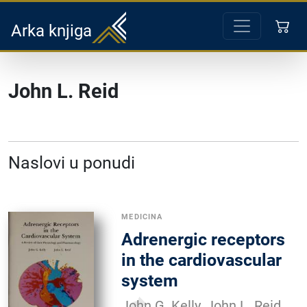
Arka knjiga
John L. Reid
Naslovi u ponudi
MEDICINA
Adrenergic receptors
in the cardiovascular
system
John G. Kelly, John L. Reid