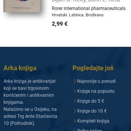
Rorer international pharmaceuticals
.
Hrvatski.
Latinica.
Broširano.
2,99
€
Arka knjiga
Pogledajte još
Arka knjiga je antikvarijat
Najnovije u ponudi
koji se bavi trgovinom
Knjige na popustu
korišćenim i antikvarnim
Knjige do 5 €
knjigama.
Nalazimo se u Osijeku, na
Knjige do 10 €
adresi Trg Ante Starčevića
Kompleti knjiga
10 (Pothodnik).
Retke knjige