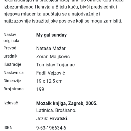
izbezumljenog Henrvja u Bijelu kuću, bivši predsjednik i
njegova mladenka upuštaju se u najodvažnije i
najizazovnije istražiteljske poslove koji se mogu zamisliti.
Naslov
My gal sunday
originala
Prevod
Nataša Mažar
Urednik
Zoran Maljković
Ilustracije
Tomislav Torjanac
Naslovnica
Fadil Vejzović
Dimenzije
19 x 12,5 cm
Broj strana
199
Izdavač
Mozaik knjiga
, Zagreb
, 2005.
Latinica.
Broširano.
Jezik:
Hrvatski
.
ISBN
9-53-196634-6