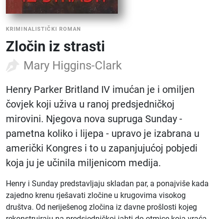
KRIMINALISTIČKI ROMAN
Zločin iz strasti
Mary Higgins-Clark
Henry Parker Britland IV imućan je i omiljen
čovjek koji uživa u ranoj predsjedničkoj
mirovini. Njegova nova supruga Sunday -
pametna koliko i lijepa - upravo je izabrana u
američki Kongres i to u zapanjujućoj pobjedi
koja ju je učinila miljenicom medija.
Henry i Sunday predstavljaju skladan par, a ponajviše kada
zajedno krenu rješavati zločine u krugovima visokog
društva. Od neriješenog zločina iz davne prošlosti kojeg
rekonstruiraju na predsjedničkoj jahti do otmice koja vraća