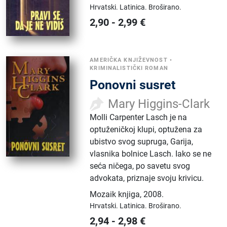
Hrvatski.
Latinica.
Broširano.
2,90
-
2,99
€
AMERIČKA KNJIŽEVNOST
•
KRIMINALISTIČKI ROMAN
Ponovni susret
Mary Higgins-Clark
Molli Carpenter Lasch je na
optuženičkoj klupi, optužena za
ubistvo svog supruga, Garija,
vlasnika bolnice Lasch. Iako se ne
seća ničega, po savetu svog
advokata, priznaje svoju krivicu.
Mozaik knjiga
,
2008.
Hrvatski.
Latinica.
Broširano.
2,94
-
2,98
€