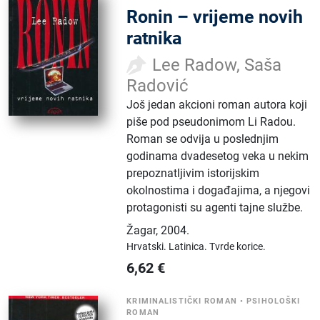
Ronin – vrijeme novih
ratnika
Lee Radow, Saša
Radović
Još jedan akcioni roman autora koji
piše pod pseudonimom Li Radou.
Roman se odvija u poslednjim
godinama dvadesetog veka u nekim
prepoznatljivim istorijskim
okolnostima i događajima, a njegovi
protagonisti su agenti tajne službe.
Žagar
,
2004.
Hrvatski.
Latinica.
Tvrde korice.
6,62
€
KRIMINALISTIČKI ROMAN
•
PSIHOLOŠKI
ROMAN