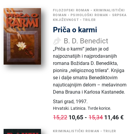
FILOZOFSKI ROMAN
•
KRIMINALISTIČKI
ROMAN
•
PSIHOLOŠKI ROMAN
•
SRPSKA
KNJIŽEVNOST
•
TRILER
Priča o karmi
B. D. Benedict
„Priča o karmi“ jedan je od
najpoznatijih i najprodavanijih
romana Božidara D. Benedikta,
pionira „religioznog trilera“. Knjiga
se i dalje smatra Benediktovim
najuticajnijim delom – mešavinom
Dena Brauna i Karlosa Kastanede.
Stari grad
,
1997.
Hrvatski.
Latinica.
Tvrde korice.
10,65
-
11,46
€
15,22
15,34
KRIMINALISTIČKI ROMAN
•
TRILER