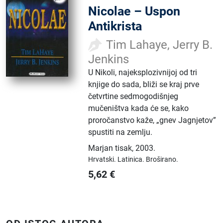
Nicolae – Uspon
Antikrista
Tim Lahaye, Jerry B.
Jenkins
U Nikoli, najeksplozivnijoj od tri
knjige do sada, bliži se kraj prve
četvrtine sedmogodišnjeg
mučeništva kada će se, kako
proročanstvo kaže, „gnev Jagnjetov”
spustiti na zemlju.
Marjan tisak
,
2003.
Hrvatski.
Latinica.
Broširano.
5,62
€