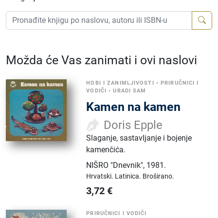
Možda će Vas zanimati i ovi naslovi
HOBI I ZANIMLJIVOSTI
•
PRIRUČNICI I
VODIČI
•
URADI SAM
Kamen na kamen
Doris Epple
Slaganje, sastavljanje i bojenje
kamenčića.
NIŠRO "Dnevnik"
,
1981.
Hrvatski.
Latinica.
Broširano.
3,72
€
PRIRUČNICI I VODIČI