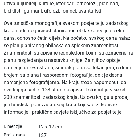
uživaju ljubitelji kulture, istoričari, arheolozi, planinari,
biciklisti, gurmani, ufolozi, ronioci, avanturisti.
Ova turistička monografija svakom posjetitelju zadarskog
kraja nudi mogućnost planiranog obilaska regije u četiri
dana, odnosno četiri dijela. Na početku svakog dana nalazi
se plan planiranog obilaska sa spiskom znamenitosti.
Znamenitosti su opisane redosledom kojim su označene na
planu razgledanja u nastavku knjige. Za njihov opis je
namenjena leva strana, snimak plana sa lokacijom, rednim
brojem sa plana i rasporedom fotografija, dok je desna
namenjena fotografijama. Na kraju treba napomenuti da
ova knjiga sadrži 128 stranica opisa i fotografija više od
200 znamenitosti zadarskog kraja. Uz ovu knjigu u prodaji
je i turistički plan zadarskog kraja koji sadrži korisne
informacije i praktične savjete isključivo za posjetitelje.
Dimenzije
12 x 17 cm
Broj strana
127