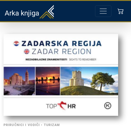
Arka knjiga
PRIRUČNICI I VODIČI
•
TURIZAM