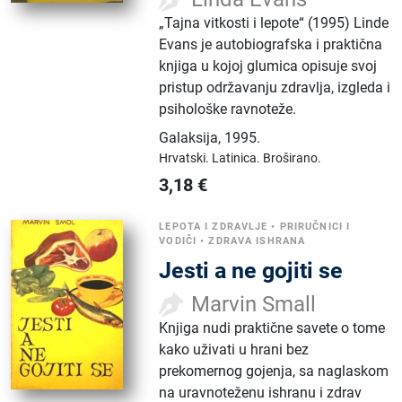
„Tajna vitkosti i lepote“ (1995) Linde
Evans je autobiografska i praktična
knjiga u kojoj glumica opisuje svoj
pristup održavanju zdravlja, izgleda i
psihološke ravnoteže.
Galaksija
,
1995.
Hrvatski.
Latinica.
Broširano.
3,18
€
LEPOTA I ZDRAVLJE
•
PRIRUČNICI I
VODIČI
•
ZDRAVA ISHRANA
Jesti a ne gojiti se
Marvin Small
Knjiga nudi praktične savete o tome
kako uživati u hrani bez
prekomernog gojenja, sa naglaskom
na uravnoteženu ishranu i zdrav