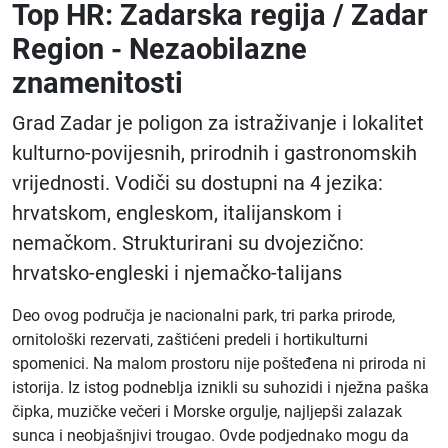
Top HR: Zadarska regija / Zadar
Region - Nezaobilazne
znamenitosti
Grad Zadar je poligon za istraživanje i lokalitet
kulturno-povijesnih, prirodnih i gastronomskih
vrijednosti. Vodiči su dostupni na 4 jezika:
hrvatskom, engleskom, italijanskom i
nemačkom. Strukturirani su dvojezično:
hrvatsko-engleski i njemačko-talijans
Deo ovog područja je nacionalni park, tri parka prirode,
ornitološki rezervati, zaštićeni predeli i hortikulturni
spomenici. Na malom prostoru nije pošteđena ni priroda ni
istorija. Iz istog podneblja iznikli su suhozidi i nježna paška
čipka, muzičke večeri i Morske orgulje, najljepši zalazak
sunca i neobjašnjivi trougao. Ovde podjednako mogu da