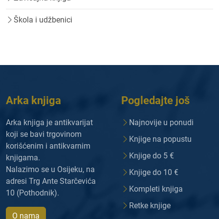
Škola i udžbenici
Arka knjiga
Pogledajte još
Arka knjiga je antikvarijat
Najnovije u ponudi
koji se bavi trgovinom
Knjige na popustu
korišćenim i antikvarnim
Knjige do 5 €
knjigama.
Nalazimo se u Osijeku, na
Knjige do 10 €
adresi Trg Ante Starčevića
Kompleti knjiga
10 (Pothodnik).
Retke knjige
O nama