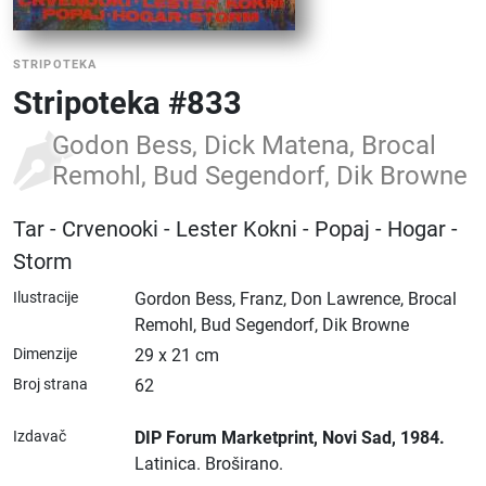
STRIPOTEKA
Stripoteka #833
Godon Bess, Dick Matena, Brocal
Remohl, Bud Segendorf, Dik Browne
Tar - Crvenooki - Lester Kokni - Popaj - Hogar -
Storm
Ilustracije
Gordon Bess, Franz, Don Lawrence, Brocal
Remohl, Bud Segendorf, Dik Browne
Dimenzije
29 x 21 cm
Broj strana
62
Izdavač
DIP Forum Marketprint
, Novi Sad
, 1984.
Latinica.
Broširano.