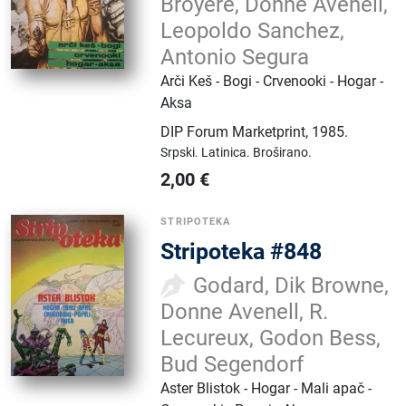
Broyere, Donne Avenell,
Leopoldo Sanchez,
Antonio Segura
Arči Keš - Bogi - Crvenooki - Hogar -
Aksa
DIP Forum Marketprint
,
1985.
Srpski.
Latinica.
Broširano.
2,00
€
STRIPOTEKA
Stripoteka #848
Godard, Dik Browne,
Donne Avenell, R.
Lecureux, Godon Bess,
Bud Segendorf
Aster Blistok - Hogar - Mali apač -