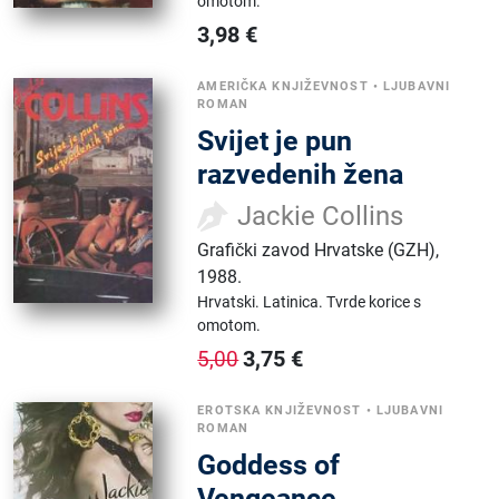
omotom.
3,98
€
AMERIČKA KNJIŽEVNOST
•
LJUBAVNI
ROMAN
Svijet je pun
razvedenih žena
Jackie Collins
Grafički zavod Hrvatske (GZH)
,
1988.
Hrvatski.
Latinica.
Tvrde korice s
omotom.
3,75
€
5,00
EROTSKA KNJIŽEVNOST
•
LJUBAVNI
ROMAN
Goddess of
Vengeance