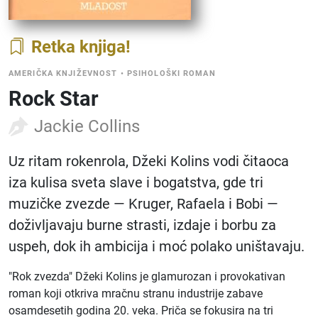
Retka knjiga
AMERIČKA KNJIŽEVNOST
•
PSIHOLOŠKI ROMAN
Rock Star
Jackie Collins
Uz ritam rokenrola, Džeki Kolins vodi čitaoca
iza kulisa sveta slave i bogatstva, gde tri
muzičke zvezde — Kruger, Rafaela i Bobi —
doživljavaju burne strasti, izdaje i borbu za
uspeh, dok ih ambicija i moć polako uništavaju.
"Rok zvezda" Džeki Kolins je glamurozan i provokativan
roman koji otkriva mračnu stranu industrije zabave
osamdesetih godina 20. veka. Priča se fokusira na tri