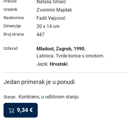
Prevod
Nataša Smaić
Urednik
Zvonimir Majdak
Naslovnica
Fadil Vejzović
Dimenzije
20 x 14 cm
Broj strana
447
Izdavač
Mladost
, Zagreb
, 1990.
Latinica.
Tvrde korice s omotom.
Jezik:
Hrvatski
.
Jedan primerak je u ponudi
:
Korišćeno, u odličnom stanju
Stanje
9,34
€