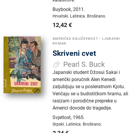
Buybook
,
2011.
Hrvatski.
Latinica.
Broširano.
12,42
€
AMERIČKA KNJIŽEVNOST
•
LJUBAVNI
ROMAN
Skriveni cvet
Pearl S. Buck
Japanski student Džosui Sakai i
američki poručnik Alen Kenedi
zaljubljuju se u posleratnom Kjotu.
Venčaju se u budističkom hramu, ali
rasizam i porodične prepreke u
Americi dovode do tragedije.
Svjetlost
,
1965.
Srpski.
Latinica.
Broširano.
2,34
€