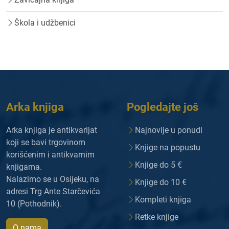
Škola i udžbenici
Arka knjiga
Pogledajte još
Arka knjiga je antikvarijat
Najnovije u ponudi
koji se bavi trgovinom
Knjige na popustu
korišćenim i antikvarnim
Knjige do 5 €
knjigama.
Nalazimo se u Osijeku, na
Knjige do 10 €
adresi Trg Ante Starčevića
Kompleti knjiga
10 (Pothodnik).
Retke knjige
O nama