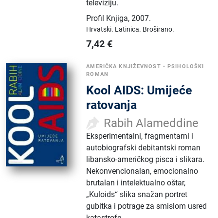
televiziju.
Profil Knjiga
,
2007.
Hrvatski.
Latinica.
Broširano.
7,42
€
AMERIČKA KNJIŽEVNOST
•
PSIHOLOŠKI
ROMAN
Kool AIDS: Umijeće
ratovanja
Rabih Alameddine
Eksperimentalni, fragmentarni i
autobiografski debitantski roman
libansko-američkog pisca i slikara.
Nekonvencionalan, emocionalno
brutalan i intelektualno oštar,
„Kuloids“ slika snažan portret
gubitka i potrage za smislom usred
katastrofe.