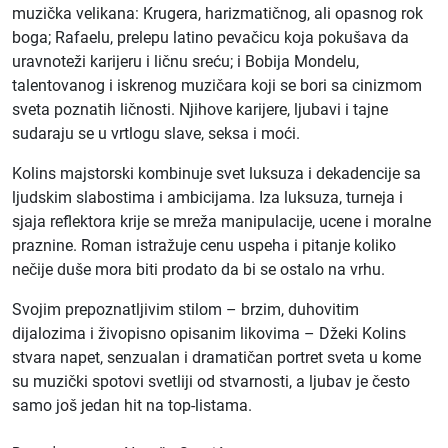
muzička velikana: Krugera, harizmatičnog, ali opasnog rok
boga; Rafaelu, prelepu latino pevačicu koja pokušava da
uravnoteži karijeru i ličnu sreću; i Bobija Mondelu,
talentovanog i iskrenog muzičara koji se bori sa cinizmom
sveta poznatih ličnosti. Njihove karijere, ljubavi i tajne
sudaraju se u vrtlogu slave, seksa i moći.
Kolins majstorski kombinuje svet luksuza i dekadencije sa
ljudskim slabostima i ambicijama. Iza luksuza, turneja i
sjaja reflektora krije se mreža manipulacije, ucene i moralne
praznine. Roman istražuje cenu uspeha i pitanje koliko
nečije duše mora biti prodato da bi se ostalo na vrhu.
Svojim prepoznatljivim stilom – brzim, duhovitim
dijalozima i živopisno opisanim likovima – Džeki Kolins
stvara napet, senzualan i dramatičan portret sveta u kome
su muzički spotovi svetliji od stvarnosti, a ljubav je često
samo još jedan hit na top-listama.