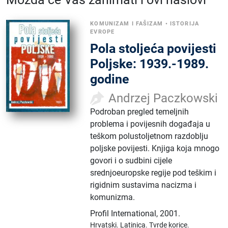
KOMUNIZAM I FAŠIZAM
•
ISTORIJA
EVROPE
Pola stoljeća povijesti
Poljske: 1939.-1989.
godine
Andrzej Paczkowski
Podroban pregled temeljnih
problema i povijesnih događaja u
teškom polustoljetnom razdoblju
poljske povijesti. Knjiga koja mnogo
govori i o sudbini cijele
srednjoeuropske regije pod teškim i
rigidnim sustavima nacizma i
komunizma.
Profil International
,
2001.
Hrvatski.
Latinica.
Tvrde korice.