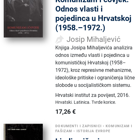
Odnos vlasti i
pojedinca u Hrvatskoj
(1958.–1972.)
Josip Mihaljević
Knjiga Josipa Mihaljevića analizira
odnos između vlasti i pojedinca u
komunističkoj Hrvatskoj (1958–
1972), kroz represivne mehanizme,
ideološke pritiske i ograničenja lične
slobode u socijalističkom sistemu.
Hrvatski institut za povijest
,
2016.
Hrvatski.
Latinica.
Tvrde korice.
17,26
€
DOKUMENTI I ZAPISNICI
•
KOMUNIZAM I
FAŠIZAM
•
ISTORIJA EVROPE