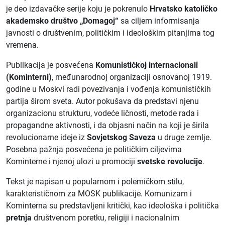
je deo izdavačke serije koju je pokrenulo
Hrvatsko katoličko
akademsko društvo „Domagoj“
sa ciljem informisanja
javnosti o društvenim, političkim i ideološkim pitanjima tog
vremena.
Publikacija je posvećena
Komunističkoj internacionali
(Kominterni)
, međunarodnoj organizaciji osnovanoj 1919.
godine u Moskvi radi povezivanja i vođenja komunističkih
partija širom sveta. Autor pokušava da predstavi njenu
organizacionu strukturu, vodeće ličnosti, metode rada i
propagandne aktivnosti, i da objasni način na koji je širila
revolucionarne ideje iz
Sovjetskog Saveza
u druge zemlje.
Posebna pažnja posvećena je političkim ciljevima
Kominterne i njenoj ulozi u promociji
svetske revolucije
.
Tekst je napisan u popularnom i polemičkom stilu,
karakterističnom za MOSK publikacije. Komunizam i
Kominterna su predstavljeni kritički, kao ideološka i politička
pretnja
društvenom poretku, religiji i nacionalnim