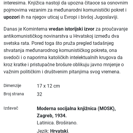
interesima. Knjižica nastoji da upozna čitaoce sa osnovnim
pojmovima vezanim za međunarodni komunistički pokret i
upozori
ih na njegov uticaj u Evropi i bivšoj Jugoslaviji.
Danas je Kominterna
vredan istorijski izvor
za proučavanje
antikomunističkog novinarstva u Hrvatskoj između dva
svetska rata. Pored toga što pruža pregled tadašnjeg
shvatanja međunarodnog komunističkog pokreta, ona
svedoči i o naporima katoličkih intelektualnih krugova da
kroz kratke i pristupačne brošure oblikuju javno mnjenje o
važnim političkim i društvenim pitanjima svog vremena.
Dimenzije
17 x 12 cm
Broj strana
32
Izdavač
Moderna socijalna knjižnica (MOSK)
,
Zagreb
, 1934.
Latinica.
Broširano.
Jezik:
Hrvatski
.