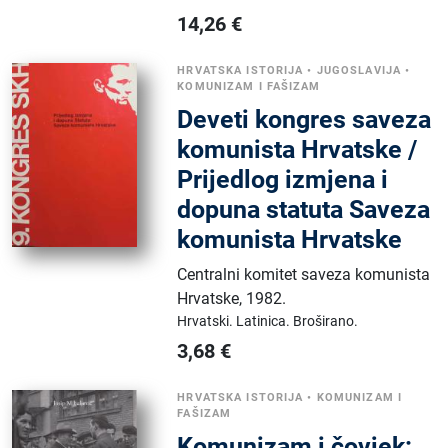
14,26
€
HRVATSKA ISTORIJA
•
JUGOSLAVIJA
•
KOMUNIZAM I FAŠIZAM
Deveti kongres saveza
komunista Hrvatske /
Prijedlog izmjena i
dopuna statuta Saveza
komunista Hrvatske
Centralni komitet saveza komunista
Hrvatske
,
1982.
Hrvatski.
Latinica.
Broširano.
3,68
€
HRVATSKA ISTORIJA
•
KOMUNIZAM I
FAŠIZAM
Komunizam i čovjek: