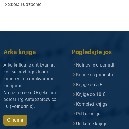
Škola i udžbenici
Arka knjiga
Pogledajte još
Arka knjiga je antikvarijat
Najnovije u ponudi
koji se bavi trgovinom
Knjige na popustu
korišćenim i antikvarnim
Knjige do 5 €
knjigama.
Nalazimo se u Osijeku, na
Knjige do 10 €
adresi Trg Ante Starčevića
Kompleti knjiga
10 (Pothodnik).
Retke knjige
O nama
Unikatne knjige