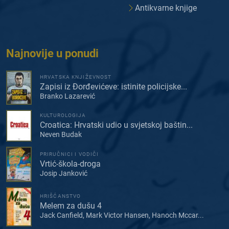
Antikvarne knjige
Najnovije u ponudi
HRVATSKA KNJIŽEVNOST
Zapisi iz Đorđevićeve: istinite policijske...
Branko Lazarević
KULTUROLOGIJA
Croatica: Hrvatski udio u svjetskoj baštin...
Neven Budak
PRIRUČNICI I VODIČI
Vrtić-škola-droga
Josip Janković
HRIŠĆANSTVO
Melem za dušu 4
Jack Canfield, Mark Victor Hansen, Hanoch Mccar...