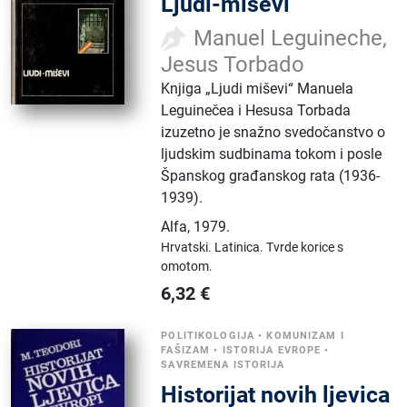
Ljudi-miševi
Manuel Leguineche,
Jesus Torbado
Knjiga „Ljudi miševi“ Manuela
Leguinečea i Hesusa Torbada
izuzetno je snažno svedočanstvo o
ljudskim sudbinama tokom i posle
Španskog građanskog rata (1936-
1939).
Alfa
,
1979.
Hrvatski.
Latinica.
Tvrde korice s
omotom.
6,32
€
POLITIKOLOGIJA
•
KOMUNIZAM I
FAŠIZAM
•
ISTORIJA EVROPE
•
SAVREMENA ISTORIJA
Historijat novih ljevica