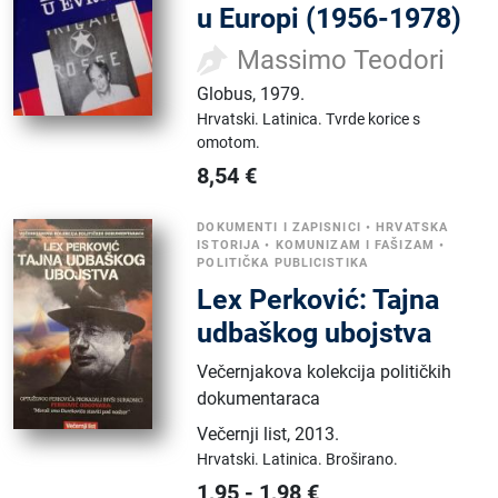
u Europi (1956-1978)
Massimo Teodori
Globus
,
1979.
Hrvatski.
Latinica.
Tvrde korice s
omotom.
8,54
€
DOKUMENTI I ZAPISNICI
•
HRVATSKA
ISTORIJA
•
KOMUNIZAM I FAŠIZAM
•
POLITIČKA PUBLICISTIKA
Lex Perković: Tajna
udbaškog ubojstva
Večernjakova kolekcija političkih
dokumentaraca
Večernji list
,
2013.
Hrvatski.
Latinica.
Broširano.
1,95
-
1,98
€