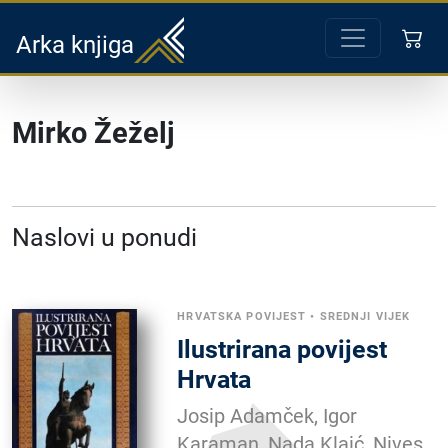
Arka knjiga
Mirko Žeželj
Naslovi u ponudi
HRVATSKA POVIJEST
•
SREDNJI VIJEK
Ilustrirana povijest
Hrvata
Josip Adamček, Igor
Karaman, Nada Klaić, Nives