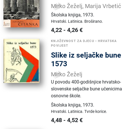
Mirko Žeželj, Marija Vrbetić
Školska knjiga
,
1973.
Hrvatski.
Latinica.
Broširano.
4,22
-
4,26
€
KNJIŽEVNOST ZA DJECU
•
HRVATSKA
POVIJEST
Slike iz seljačke bune
1573
Mirko Žeželj
U povodu 400-godišnjice hrvatsko-
slovenske seljačke bune učenicima
osnovne škole.
Školska knjiga
,
1973.
Hrvatski.
Latinica.
Tvrde korice.
4,48
-
4,52
€