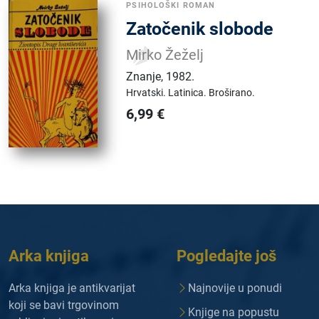
PSIHOLOŠKI ROMAN
Zatočenik slobode
Mirko Žeželj
Znanje
,
1982.
Hrvatski.
Latinica.
Broširano.
6,99
€
Arka knjiga
Pogledajte još
Arka knjiga je antikvarijat
Najnovije u ponudi
koji se bavi trgovinom
Knjige na popustu