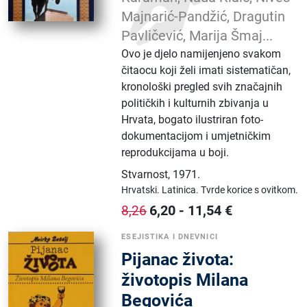
Majnarić-Pandžić, Dragutin
Pavličević, Marija Šmaj...
Ovo je djelo namijenjeno svakom
čitaocu koji želi imati sistematičan,
kronološki pregled svih značajnih
političkih i kulturnih zbivanja u
Hrvata, bogato ilustriran foto-
dokumentacijom i umjetničkim
reprodukcijama u boji.
Stvarnost
,
1971.
Hrvatski.
Latinica.
Tvrde korice s ovitkom.
6,20
-
11,54
€
8,26
ESEJISTIKA I DNEVNICI
Pijanac života:
životopis Milana
Begovića