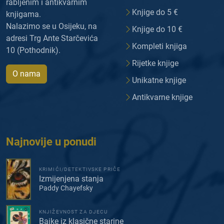
rabljenim i antikvarnim
Knjige do 5 €
knjigama.
Nalazimo se u Osijeku, na
Knjige do 10 €
adresi Trg Ante Starčevića
Kompleti knjiga
10 (Pothodnik).
Rijetke knjige
O nama
Unikatne knjige
Antikvarne knjige
Najnovije u ponudi
KRIMIĆI/DETEKTIVSKE PRIČE
Izmijenjena stanja
Paddy Chayefsky
KNJIŽEVNOST ZA DJECU
Bajke iz klasične starine