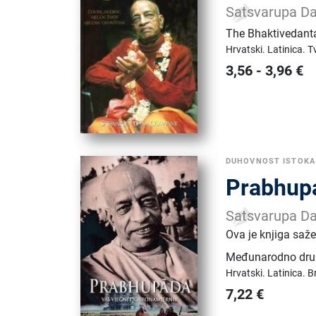
Satsvarupa D
The Bhaktivedant
Hrvatski.
Latinica.
T
3,56
-
3,96
€
DUHOVNOST ISTOKA
Prabhupa
Satsvarupa D
Ova je knjiga saž
Međunarodno druš
Hrvatski.
Latinica.
B
7,22
€