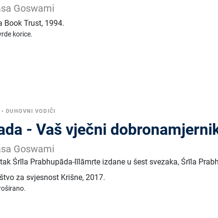
asa Goswami
a Book Trust
,
1994.
vrde korice.
•
DUHOVNI VODIČI
da - Vaš vječni dobronamjerni
asa Goswami
etak Śrīla Prabhupāda-līlāmṛte izdane u šest svezaka, Śrīla Pra
tvo za svjesnost Krišne
,
2017.
roširano.