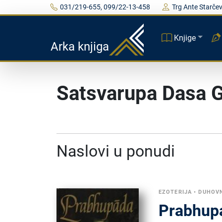
031/219-655, 099/22-13-458
Trg Ante Starčev
Knjige
Arka knjiga
Satsvarupa Dasa 
Naslovi u ponudi
EZOTERIJA
•
DUHOV
Prabhupa