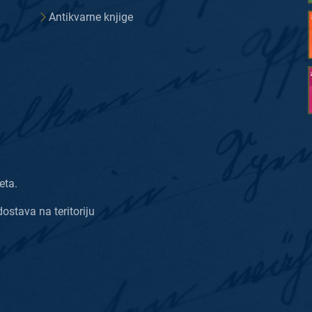
Antikvarne knjige
eta.
dostava na teritoriju