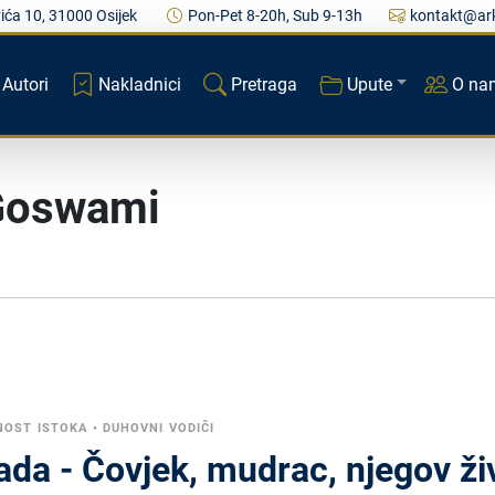
ića 10, 31000 Osijek
Pon-Pet 8-20h, Sub 9-13h
kontakt@ark
Autori
Nakladnici
Pretraga
Upute
O na
Goswami
NOST ISTOKA
•
DUHOVNI VODIČI
da - Čovjek, mudrac, njegov živ