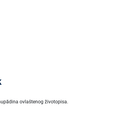
k
bhupādina ovlaštenog životopisa.