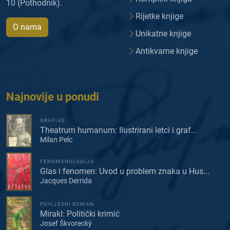
10 (Pothodnik).
Rijetke knjige
O nama
Unikatne knjige
Antikvarne knjige
Najnovije u ponudi
GRAFIKE
Theatrum humanum: Ilustrirani letci i graf...
Milan Pelc
FENOMENOLOGIJA
Glas i fenomen: Uvod u problem znaka u Hus...
Jacques Derrida
POVIJESNI ROMAN
Mirakl: Politički krimić
Josef Škvorecký