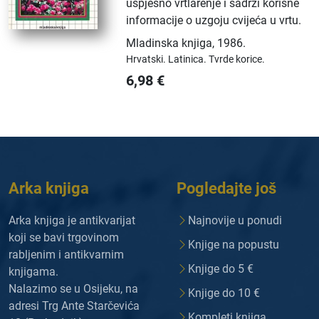
uspješno vrtlarenje i sadrži korisne
informacije o uzgoju cvijeća u vrtu.
Mladinska knjiga
,
1986.
Hrvatski.
Latinica.
Tvrde korice.
6,98
€
Arka knjiga
Pogledajte još
Arka knjiga je antikvarijat
Najnovije u ponudi
koji se bavi trgovinom
Knjige na popustu
rabljenim i antikvarnim
Knjige do 5 €
knjigama.
Nalazimo se u Osijeku, na
Knjige do 10 €
adresi Trg Ante Starčevića
Kompleti knjiga