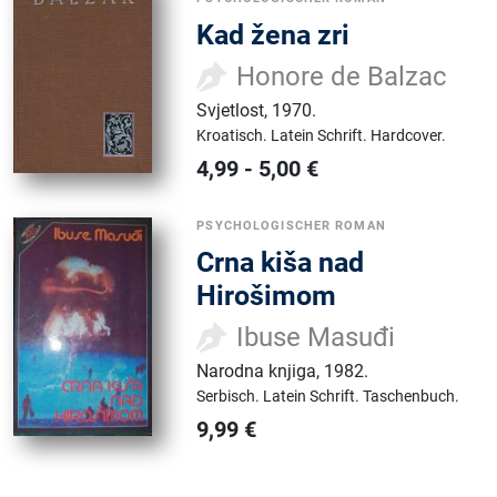
Kad žena zri
Honore de Balzac
Svjetlost
,
1970.
Kroatisch.
Latein Schrift.
Hardcover.
4,99
-
5,00
€
PSYCHOLOGISCHER ROMAN
Crna kiša nad
Hirošimom
Ibuse Masuđi
Narodna knjiga
,
1982.
Serbisch.
Latein Schrift.
Taschenbuch.
9,99
€