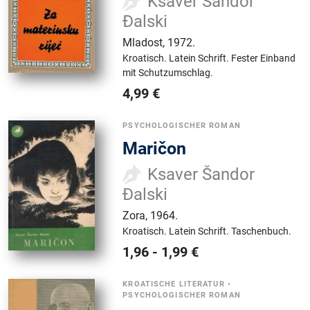
Ksaver Šandor
Đalski
Mladost
,
1972.
Kroatisch.
Latein Schrift.
Fester Einband
mit Schutzumschlag.
4,99
€
PSYCHOLOGISCHER ROMAN
Maričon
Ksaver Šandor
Đalski
Zora
,
1964.
Kroatisch.
Latein Schrift.
Taschenbuch.
1,96
-
1,99
€
KROATISCHE LITERATUR
•
PSYCHOLOGISCHER ROMAN