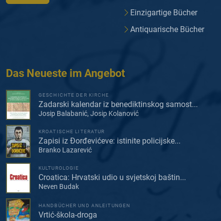
Einzigartige Bücher
Antiquarische Bücher
Das Neueste im Angebot
GESCHICHTE DER KIRCHE
Zadarski kalendar iz benediktinskog samost...
Josip Balabanić, Josip Kolanović
KROATISCHE LITERATUR
Zapisi iz Đorđevićeve: istinite policijske...
Branko Lazarević
KULTUROLOGIE
Croatica: Hrvatski udio u svjetskoj baštin...
Neven Budak
HANDBÜCHER UND ANLEITUNGEN
Vrtić-škola-droga