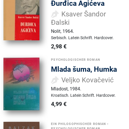
Đurđica Agićeva
Ksaver Šandor
Đalski
Nolit
,
1964.
Serbisch.
Latein Schrift.
Hardcover.
2,98
€
PSYCHOLOGISCHER ROMAN
Mlada šuma, Humka
Veljko Kovačević
Mladost
,
1984.
Kroatisch.
Latein Schrift.
Hardcover.
4,99
€
EIN PHILOSOPHISCHER ROMAN
•
PSYCHOLOGISCHER ROMAN