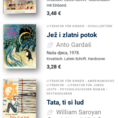
mit Einband.
3,48
€
LITERATUR FÜR KINDER
•
SCHULLEKTÜRE
Jež i zlatni potok
Anto Gardaš
Naša djeca
,
1978.
Kroatisch.
Latein Schrift.
Hardcover.
3,28
€
LITERATUR FÜR KINDER
•
AMERIKANISCHE
LITERATUR
•
LITERATUR FÜR JUNGE
LEUTE
•
PSYCHOLOGISCHER ROMAN
•
ERSTAUSGABEN
Tata, ti si lud
William Saroyan