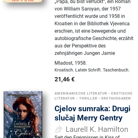
„Papa, du bist verrückt“, ein Roman
von William Saroyan, der 1957
veröffentlicht wurde und 1958 in
Kroatien in der Bibliothek Vjeverica
erschien, ist eine bewegende und
autobiografische Geschichte, erzählt
aus der Perspektive des
zehnjährigen Jungen Jamie
Mladost
,
1958.
Kroatisch.
Latein Schrift.
Taschenbuch.
21,46
€
AMERIKANISCHE LITERATUR
•
EROTISCHE
LITERATUR
•
THRILLER
•
ERSTAUSGABEN
Cjelov sumraka: Drugi
slučaj Merry Gentry
Laurell K. Hamilton
Seit den Ereignissen in Kiss of