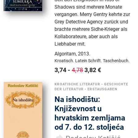
Shadows sind mehrere Monate
vergangen. Merry Gentry kehrte zur
Grey Detective Agency zurück und
brachte mehrere Sidhe-Krieger als
Kollaborateure, aber auch als
Liebhaber mit.
Algoritam
,
2013.
Kroatisch.
Latein Schrift.
Taschenbuch.
3,74
-
3,82
€
4,78
KROATISCHE LITERATUR
•
GESCHICHTE
DER LITERATUR
•
ERSTAUSGABEN
Na ishodištu:
Književnost u
hrvatskim zemljama
od 7. do 12. stoljeća