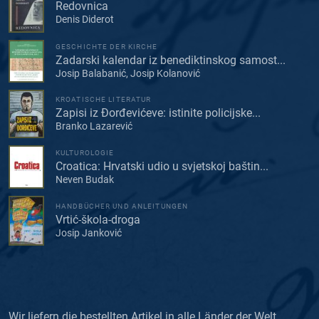
Redovnica
Denis Diderot
GESCHICHTE DER KIRCHE
Zadarski kalendar iz benediktinskog samost...
Josip Balabanić, Josip Kolanović
KROATISCHE LITERATUR
Zapisi iz Đorđevićeve: istinite policijske...
Branko Lazarević
KULTUROLOGIE
Croatica: Hrvatski udio u svjetskoj baštin...
Neven Budak
HANDBÜCHER UND ANLEITUNGEN
Vrtić-škola-droga
Josip Janković
Wir liefern die bestellten Artikel in alle Länder der Welt.