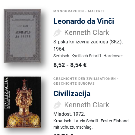
MONOGRAPHIEN
•
MALEREI
Leonardo da Vinči
Kenneth Clark
Srpska književna zadruga (SKZ)
,
1964.
Serbisch.
Kyrillisch Schrift.
Hardcover.
8,52
-
8,54
€
GESCHICHTE DER ZIVILISATIONEN
•
GESCHICHTE EUROPAS
Civilizacija
Kenneth Clark
Mladost
,
1972.
Kroatisch.
Latein Schrift.
Fester Einband
mit Schutzumschlag.