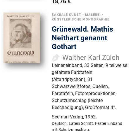
18,76
€
SAKRALE KUNST
•
MALEREI
•
KÜNSTLERISCHE MONOGRAPHIE
Grünewald. Mathis
Neithart genannt
Gothart
Walther Karl Zülch
Leineneinband, 33 Seiten, 9 teilweise
gefaltete Farbtafeln
(Altartriptychon), 31
Schwarzweißfotos, Quellen,
Farbtafeln, Fotoreproduktionen,
Schutzumschlag (leichte
Beschädigung), Großformat 4°.
Seeman Verlag
,
1952.
Deutsch.
Latein Schrift.
Fester Einband
mit Schutzumschlag.