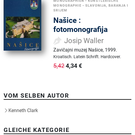
MONOGRAPHIEN
•
KÜNSTLERISCHE
MONOGRAPHIE
•
SLAVONIJA, BARANJA I
SRIJEM
Našice :
fotomonografija
Josip Waller
Zavičajni muzej Našice
,
1999.
Kroatisch.
Latein Schrift.
Hardcover.
4,34
€
5,42
VOM SELBEN AUTOR
Kenneth Clark
GLEICHE KATEGORIE