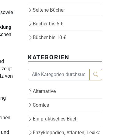
Seltene Bücher
 sowie
Bücher bis 5 €
klung
ischen
Bücher bis 10 €
KATEGORIEN
nd
 zeigt
tz von
Alternative
ung
Comics
 einen
Ein praktisches Buch
n und
Enzyklopädien, Atlanten, Lexika