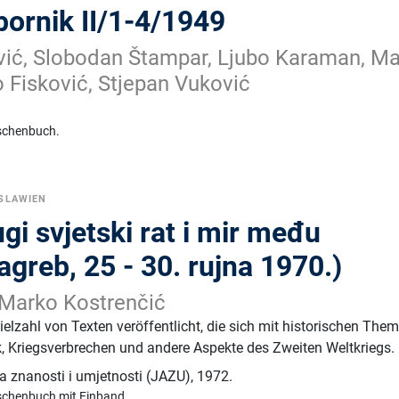
zbornik II/1-4/1949
vić, Slobodan Štampar, Ljubo Karaman, M
o Fisković, Stjepan Vuković
schenbuch.
SLAWIEN
gi svjetski rat i mir među
greb, 25 - 30. rujna 1970.)
 Marko Kostrenčić
ielzahl von Texten veröffentlicht, die sich mit historischen The
ik, Kriegsverbrechen und andere Aspekte des Zweiten Weltkriegs.
 znanosti i umjetnosti (JAZU)
,
1972.
schenbuch mit Einband.