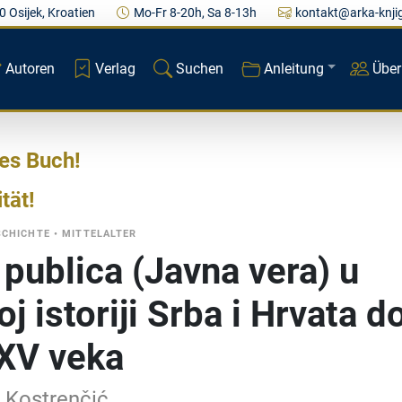
0 Osijek, Kroatien
Mo-Fr 8-20h, Sa 8-13h
kontakt@arka-knji
Autoren
Verlag
Suchen
Anleitung
Über
res Buch
ität
SCHICHTE
•
MITTELALTER
 publica (Javna vera) u
j istoriji Srba i Hrvata d
 XV veka
 Kostrenčić