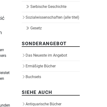
Serbische Geschichte
Sozialwissenschaften (alle titel)
ić
Gesetz
m
SONDERANGEBOT
ben
Das Neueste im Angebot
kers
Ermäßigte Bücher
eistet
Buchsets
hen
SIEHE AUCH
Antiquarische Bücher
kunden