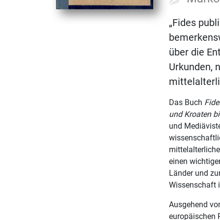
„Fides publi
bemerkensw
über die En
Urkunden, n
mittelalter
Das Buch
Fide
und Kroaten b
und Mediävist
wissenschaftli
mittelalterlic
einen wichtige
Länder und zur
Wissenschaft i
Ausgehend von 
europäischen R