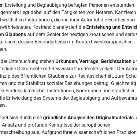
en Erstellung und Beglaubigung befugten Personen entstanden.
enmerk liegt dabei auf den Tätigkeiten von Notaren, Kanzleien
 weltlichen Institutionen, die mit ihrer Autorität die Echtheit von
währleisteten. Kostrenčić analysiert die
Entstehung und Entwic
hen Glaubens
auf dem Gebiet der heutigen kroatischen und serb
tersucht dessen Besonderheiten im Kontext westeuropäischer
nen.
t der Untersuchung stehen
Urkunden
,
Verträge
,
Gerichtsakten
u
lterliche Dokumente mit Beweiskraft im Rechtsverkehr. Der Autor
rinzip des öffentlichen Glaubens zur Rechtssicherheit, zum Schu
en und zur Stabilität sozialer Beziehungen beitrug. Gleichzeitig
den Einfluss kirchlicher Institutionen, Kommunen und staatlicher
die Entwicklung des Systems der Beglaubigung und Aufbewahr
en.
chnet sich durch eine
gründliche Analyse des Originalmaterials
,
n Ansatz und profunde Kenntnisse der europäischen
tsschreibung aus. Aufgrund ihrer wissenschaftlichen Präzisio