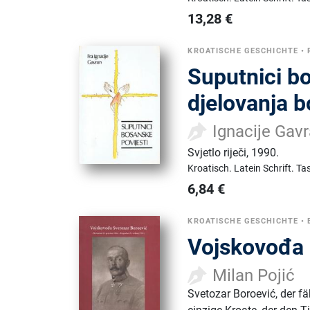
13,28
€
KROATISCHE GESCHICHTE
•
Suputnici bo
djelovanja 
Ignacije Gav
Svjetlo riječi
,
1990.
Kroatisch.
Latein Schrift.
Ta
6,84
€
KROATISCHE GESCHICHTE
•
Vojskovođa 
Milan Pojić
Svetozar Boroević, der fä