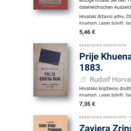
einzige Kroate, der den T
österreichischen Auszei
Hrvatski državni arhiv
,
20
Kroatisch.
Latein Schrift.
Ta
5,46
€
KROATISCHE GESCHICHTE
Prije Khuena
1883.
Rudolf Horva
Hrvatsko književno druš
Kroatisch.
Latein Schrift.
Ta
7,35
€
KROATISCHE GESCHICHTE
•
Zavjera Zri