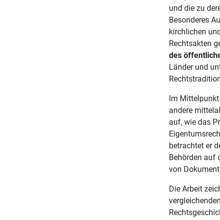
und die zu der
Besonderes Aug
kirchlichen und
Rechtsakten ge
des öffentlic
Länder und un
Rechtstraditio
Im Mittelpunk
andere mittela
auf, wie das P
Eigentumsrecht
betrachtet er 
Behörden auf 
von Dokument
Die Arbeit zei
vergleichende
Rechtsgeschich