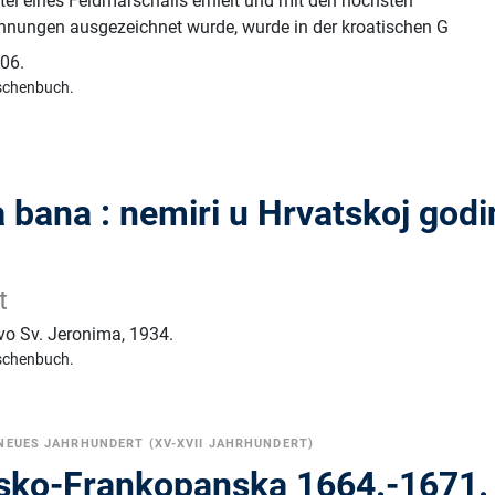
itel eines Feldmarschalls erhielt und mit den höchsten
chnungen ausgezeichnet wurde, wurde in der kroatischen G
06.
schenbuch.
 bana : nemiri u Hrvatskoj godi
t
tvo Sv. Jeronima
,
1934.
schenbuch.
NEUES JAHRHUNDERT (XV-XVII JAHRHUNDERT)
nsko-Frankopanska 1664.-1671.