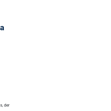
ća
s, der