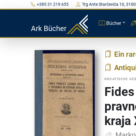
+385 31 219 655
Trg Ante Starčevića 10, 3100
Bücher
Ark Bücher
Ein ra
Antiqu
KROATISCHE GE
Fides
pravno
kraja
Marko