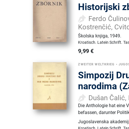
Historijski 
Ferdo Čulino
Kostrenčić, Cvit
Školska knjiga
,
1949.
Kroatisch.
Latein Schrift.
Ta
9,99
€
ZWEITER WELTKRIEG
•
JUGO
Simpozij Dru
narodima (Za
Dušan Čalić,
Die Anthologie hat eine V
befassen, darunter Polit
Jugoslavenska akademija
Kroatisch.
Latein Schrift.
Ta