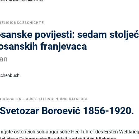
RELIGIONSGESCHICHTE
sanske povijesti: sedam stolje
bosanskih franjevaca
ran
schenbuch.
BIOGRAFIEN
•
AUSSTELLUNGEN UND KATALOGE
Svetozar Boroević 1856-1920.
higste österreichisch-ungarische Heerführer des Ersten Weltkrieg