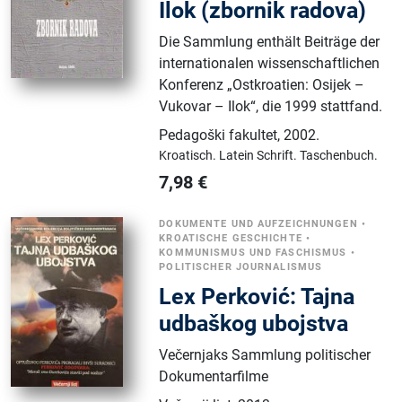
Ilok (zbornik radova)
Die Sammlung enthält Beiträge der
internationalen wissenschaftlichen
Konferenz „Ostkroatien: Osijek –
Vukovar – Ilok“, die 1999 stattfand.
Pedagoški fakultet
,
2002.
Kroatisch.
Latein Schrift.
Taschenbuch.
7,98
€
DOKUMENTE UND AUFZEICHNUNGEN
•
KROATISCHE GESCHICHTE
•
KOMMUNISMUS UND FASCHISMUS
•
POLITISCHER JOURNALISMUS
Lex Perković: Tajna
udbaškog ubojstva
Večernjaks Sammlung politischer
Dokumentarfilme