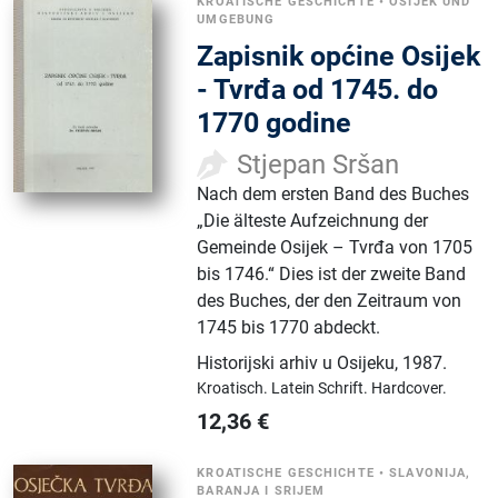
KROATISCHE GESCHICHTE
•
OSIJEK UND
UMGEBUNG
Zapisnik općine Osijek
- Tvrđa od 1745. do
1770 godine
Stjepan Sršan
Nach dem ersten Band des Buches
„Die älteste Aufzeichnung der
Gemeinde Osijek – Tvrđa von 1705
bis 1746.“ Dies ist der zweite Band
des Buches, der den Zeitraum von
1745 bis 1770 abdeckt.
Historijski arhiv u Osijeku
,
1987.
Kroatisch.
Latein Schrift.
Hardcover.
12,36
€
KROATISCHE GESCHICHTE
•
SLAVONIJA,
BARANJA I SRIJEM