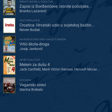
KROATISCHE LITERATUR
Zapisi iz Đorđevićeve: istinite policijske...
Branko Lazarević
KULTUROLOGIE
Croatica: Hrvatski udio u svjetskoj baštin...
Neven Budak
HANDBÜCHER UND ANLEITUNGEN
Vrtić-škola-droga
Josip Janković
SPIRITUALITÄT
Melem za dušu 4
Jack Canfield, Mark Victor Hansen, Hanoch Mccar...
KOCHEN
Veganski sirevi
Marina Brekalo