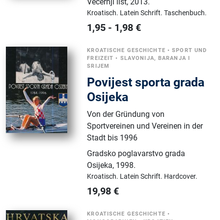
Večernji list
,
2013.
Kroatisch.
Latein Schrift.
Taschenbuch.
1,95
-
1,98
€
KROATISCHE GESCHICHTE
•
SPORT UND
FREIZEIT
•
SLAVONIJA, BARANJA I
SRIJEM
Povijest sporta grada
Osijeka
Von der Gründung von
Sportvereinen und Vereinen in der
Stadt bis 1996
Gradsko poglavarstvo grada
Osijeka
,
1998.
Kroatisch.
Latein Schrift.
Hardcover.
19,98
€
KROATISCHE GESCHICHTE
•